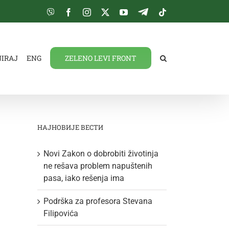
Viber
Facebook
Instagram
Twitter
YouTube
Telegram
Tiktok
NIRAJ
ENG
ZELENO LEVI FRONT
НАЈНОВИЈЕ ВЕСТИ
Novi Zakon o dobrobiti životinja
ne rešava problem napuštenih
pasa, iako rešenja ima
Podrška za profesora Stevana
Filipovića