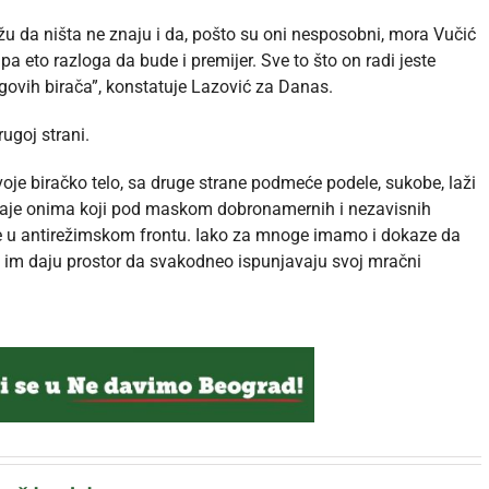
u da ništa ne znaju i da, pošto su oni nesposobni, mora Vučić
 pa eto razloga da bude i premijer. Sve to što on radi jeste
jegovih birača”, konstatuje Lazović za Danas.
ugoj strani.
je biračko telo, sa druge strane podmeće podele, sukobe, laži
a daje onima koji pod maskom dobronamernih i nezavisnih
ele u antirežimskom frontu. Iako za mnoge imamo i dokaze da
i im daju prostor da svakodneo ispunjavaju svoj mračni