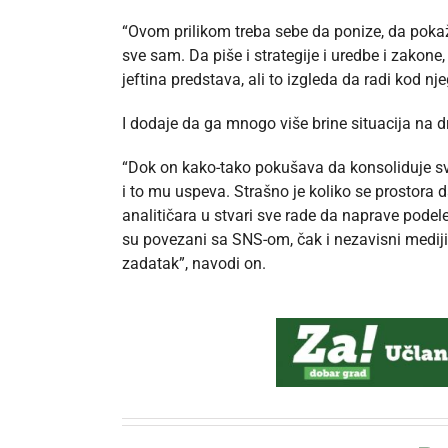
“Ovom prilikom treba sebe da ponize, da pokaž
sve sam. Da piše i strategije i uredbe i zakone,
jeftina predstava, ali to izgleda da radi kod n
I dodaje da ga mnogo više brine situacija na dr
“Dok on kako-tako pokušava da konsoliduje svo
i to mu uspeva. Strašno je koliko se prostor
analitičara u stvari sve rade da naprave pod
su povezani sa SNS-om, čak i nezavisni medij
zadatak”, navodi on.