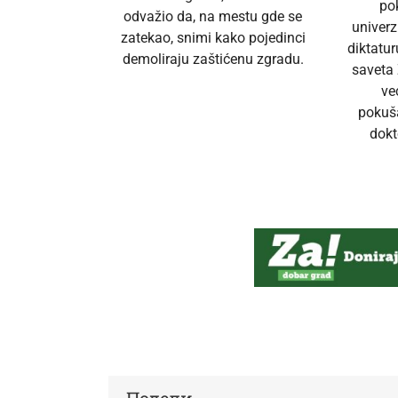
po
odvažio da, na mestu gde se
univerz
zatekao, snimi kako pojedinci
diktatur
demoliraju zaštićenu zgradu.
saveta 
ve
pokuš
dokt