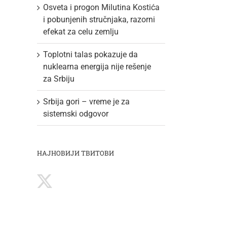
Osveta i progon Milutina Kostića
i pobunjenih stručnjaka, razorni
efekat za celu zemlju
Toplotni talas pokazuje da
nuklearna energija nije rešenje
za Srbiju
Srbija gori – vreme je za
sistemski odgovor
НАЈНОВИЈИ ТВИТОВИ