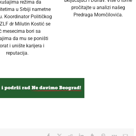
uključujući i Dunav. Više o tome
kušajima režima da
pročitajte u analizi našeg
itetima u Srbiji nametne
Predraga Momčilovića.
u. Koordinator Političkog
ZLF dr Milutin Kostić se
ć mesecima bori sa
ajima da mu se poništi
orat i unište karijera i
reputacija.
Facebook
Twitter
Reddit
LinkedIn
Tumblr
Pinterest
Vk
Ema