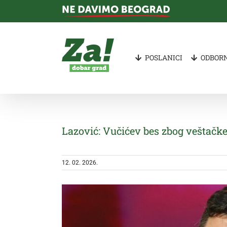
Skip
to
content
POSLANICI
ODBORN
Lazović: Vučićev bes zbog veštačke 
12. 02. 2026.