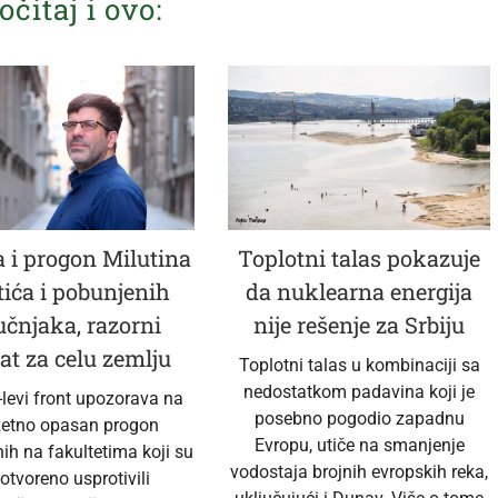
očitaj i ovo:
 i progon Milutina
Toplotni talas pokazuje
tića i pobunjenih
da nuklearna energija
učnjaka, razorni
nije rešenje za Srbiju
at za celu zemlju
Toplotni talas u kombinaciji sa
nedostatkom padavina koji je
-levi front upozorava na
posebno pogodio zapadnu
zetno opasan progon
Evropu, utiče na smanjenje
ih na fakultetima koji su
vodostaja brojnih evropskih reka,
 otvoreno usprotivili