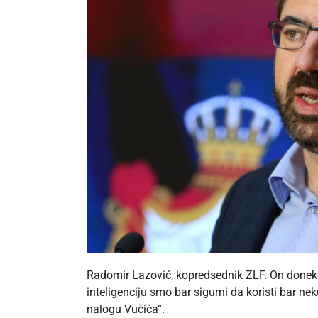
Radomir Lazović, kopredsednik ZLF. On donekl
inteligenciju smo bar sigurni da koristi bar n
nalogu Vučića“.