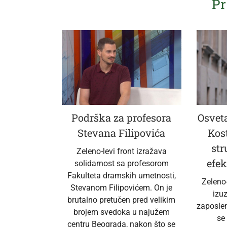
Pr
Podrška za profesora
Osveta
Stevana Filipovića
Kos
str
Zeleno-levi front izražava
efek
solidarnost sa profesorom
Fakulteta dramskih umetnosti,
Zeleno
Stevanom Filipovićem. On je
izu
brutalno pretučen pred velikim
zaposlen
brojem svedoka u najužem
se
centru Beograda, nakon što se