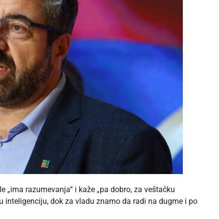
e „ima razumevanja“ i kaže „pa dobro, za veštačku
eku inteligenciju, dok za vladu znamo da radi na dugme i po