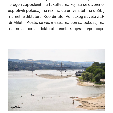
progon zaposlenih na fakultetima koji su se otvoreno
usprotivili pokušajima režima da univerzitetima u Srbiji
nametne diktaturu. Koordinator Političkog saveta ZLF
dr Milutin Kostić se već mesecima bori sa pokušajima
da mu se poništi doktorat i unište karijera i reputacija.