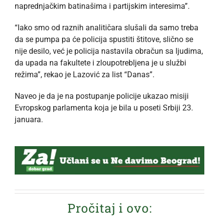
naprednjačkim batinašima i partijskim interesima”.
“Iako smo od raznih analitičara slušali da samo treba
da se pumpa pa će policija spustiti štitove, slično se
nije desilo, već je policija nastavila obračun sa ljudima,
da upada na fakultete i zloupotrebljena je u službi
režima”, rekao je Lazović za list “Danas”.
Naveo je da je na postupanje policije ukazao misiji
Evropskog parlamenta koja je bila u poseti Srbiji 23.
januara.
Pročitaj i ovo: