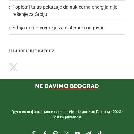
Toplotni talas pokazuje da nuklearna energija nije
rešenje za Srbiju
Srbija gori – vreme je za sistemski odgovor
НАЈНОВИЈИ ТВИТОВИ
Група за информационе технологије · Не давимо Београд · 2023 ·
Politika privatnosti
Viber
Facebook
Instagram
Twitter
YouTube
Telegram
Tiktok