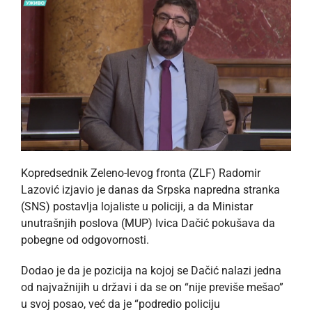
Kopredsednik Zeleno-levog fronta (ZLF) Radomir
Lazović izjavio je danas da Srpska napredna stranka
(SNS) postavlja lojaliste u policiji, a da Ministar
unutrašnjih poslova (MUP) Ivica Dačić pokušava da
pobegne od odgovornosti.
Dodao je da je pozicija na kojoj se Dačić nalazi jedna
od najvažnijih u državi i da se on “nije previše mešao”
u svoj posao, već da je “podredio policiju