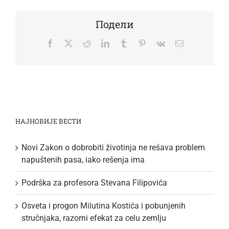
Подели
Facebook
Twitter
Reddit
LinkedIn
Tumblr
Pinterest
Vk
Email
НАЈНОВИЈЕ ВЕСТИ
Novi Zakon o dobrobiti životinja ne rešava problem
napuštenih pasa, iako rešenja ima
Podrška za profesora Stevana Filipovića
Osveta i progon Milutina Kostića i pobunjenih
stručnjaka, razorni efekat za celu zemlju