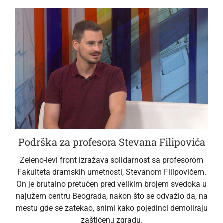
Podrška za profesora Stevana Filipovića
Zeleno-levi front izražava solidarnost sa profesorom
Fakulteta dramskih umetnosti, Stevanom Filipovićem.
On je brutalno pretučen pred velikim brojem svedoka u
najužem centru Beograda, nakon što se odvažio da, na
mestu gde se zatekao, snimi kako pojedinci demoliraju
zaštićenu zgradu.