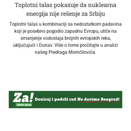
Toplotni talas pokazuje da nuklearna
energija nije rešenje za Srbiju
Toplotni talas u kombinaciji sa nedostatkom padavina
koji je posebno pogodio zapadnu Evropu, utiče na
smanjenje vodostaja brojnih evropskih reka,
uključujući i Dunav. Više o tome pročitajte u analizi
našeg Predraga Momčilovića.