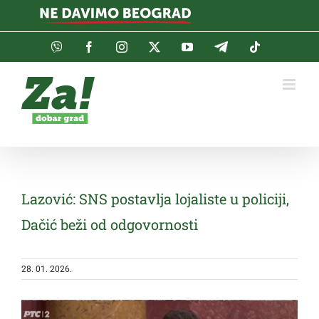
Skip
to
content
Viber
Facebook
Instagram
Twitter
YouTube
Telegram
Tiktok
Lazović: SNS postavlja lojaliste u policiji,
Dačić beži od odgovornosti
28. 01. 2026.