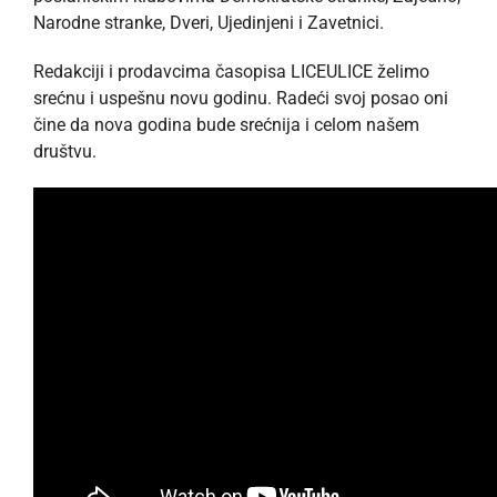
Narodne stranke, Dveri, Ujedinjeni i Zavetnici.
Redakciji i prodavcima časopisa LICEULICE želimo
srećnu i uspešnu novu godinu. Radeći svoj posao oni
čine da nova godina bude srećnija i celom našem
društvu.