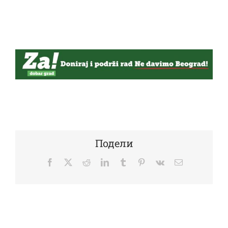
Подели
Facebook
Twitter
Reddit
LinkedIn
Tumblr
Pinterest
Vk
Email