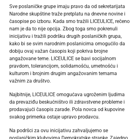
Sve poslaničke grupe imaju pravo da od sekretarijata
Narodne skupštine traže pretplatu na dnevne novine i
časopise po izboru. Kada smo tražili LICEULICE, rečeno
nam je da to nije opcija. Zbog toga smo pokrenuli
inicijativu i tražili podršku drugih poslaničkih grupa,
kako bi se svim narodnim poslanicima omogućilo da
dobiju ovaj važan časopis koji pokriva brojne
angažovane teme. LICEULICE se bavi socijalnom
pravdom, tolerancijom, solidarnošću, umetnošću i
kulturom i brojnim drugim angažovanim temama
važnim za društvo.
Najbitnije, LICEULICE omogućava ugroženim ljudima
da prevaziđu beskućništvo ili zdravstvene probleme i
prodavajući časopis zarade. Pola novca od kupovine
svakog primerka ostaje upravo prodavcu.
Na podršci za ovu inicijativu zahvaljujemo se
poslaničkim klubovima Demokratske stranke, Zajedno,