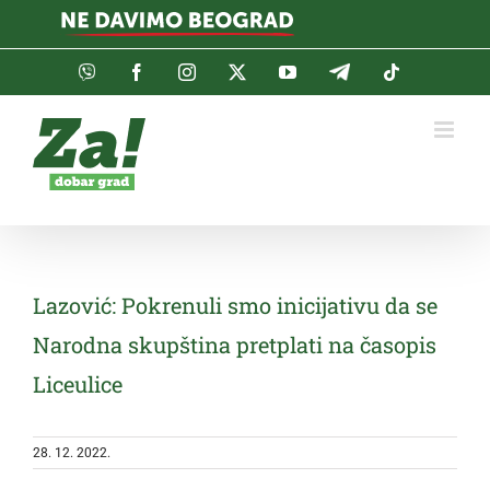
Skip
to
content
Viber
Facebook
Instagram
Twitter
YouTube
Telegram
Tiktok
Lazović: Pokrenuli smo inicijativu da se
Narodna skupština pretplati na časopis
Liceulice
28. 12. 2022.