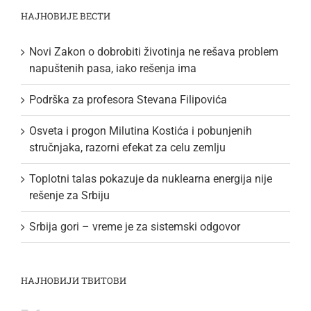
НАЈНОВИЈЕ ВЕСТИ
Novi Zakon o dobrobiti životinja ne rešava problem
napuštenih pasa, iako rešenja ima
Podrška za profesora Stevana Filipovića
Osveta i progon Milutina Kostića i pobunjenih
stručnjaka, razorni efekat za celu zemlju
Toplotni talas pokazuje da nuklearna energija nije
rešenje za Srbiju
Srbija gori – vreme je za sistemski odgovor
НАЈНОВИЈИ ТВИТОВИ