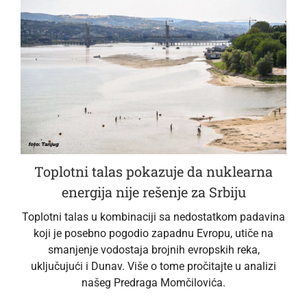
Toplotni talas pokazuje da nuklearna
energija nije rešenje za Srbiju
Toplotni talas u kombinaciji sa nedostatkom padavina
koji je posebno pogodio zapadnu Evropu, utiče na
smanjenje vodostaja brojnih evropskih reka,
uključujući i Dunav. Više o tome pročitajte u analizi
našeg Predraga Momčilovića.