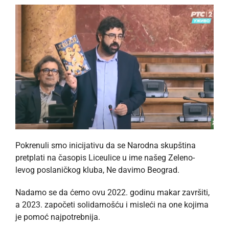
Pokrenuli smo inicijativu da se Narodna skupština
pretplati na časopis Liceulice u ime našeg Zeleno-
levog poslaničkog kluba, Ne davimo Beograd.
Nadamo se da ćemo ovu 2022. godinu makar završiti,
a 2023. započeti solidarnošću i misleći na one kojima
je pomoć najpotrebnija.