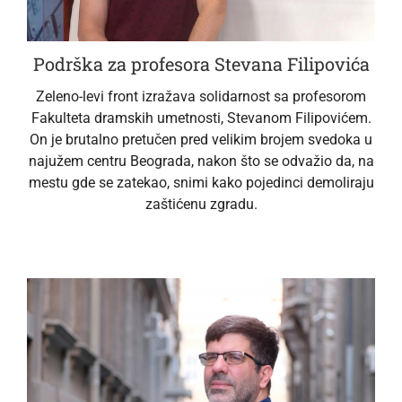
Podrška za profesora Stevana Filipovića
Zeleno-levi front izražava solidarnost sa profesorom
Fakulteta dramskih umetnosti, Stevanom Filipovićem.
On je brutalno pretučen pred velikim brojem svedoka u
najužem centru Beograda, nakon što se odvažio da, na
mestu gde se zatekao, snimi kako pojedinci demoliraju
zaštićenu zgradu.