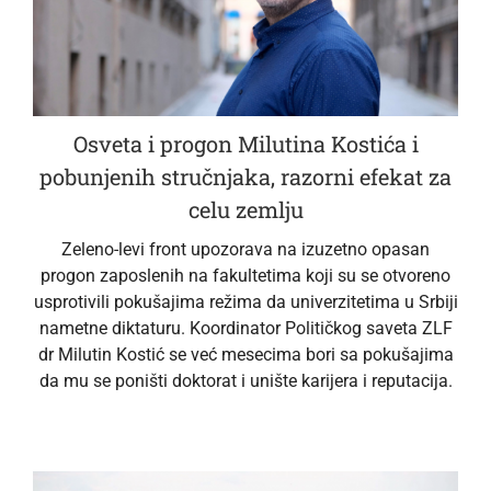
Osveta i progon Milutina Kostića i
pobunjenih stručnjaka, razorni efekat za
celu zemlju
Zeleno-levi front upozorava na izuzetno opasan
progon zaposlenih na fakultetima koji su se otvoreno
usprotivili pokušajima režima da univerzitetima u Srbiji
nametne diktaturu. Koordinator Političkog saveta ZLF
dr Milutin Kostić se već mesecima bori sa pokušajima
da mu se poništi doktorat i unište karijera i reputacija.