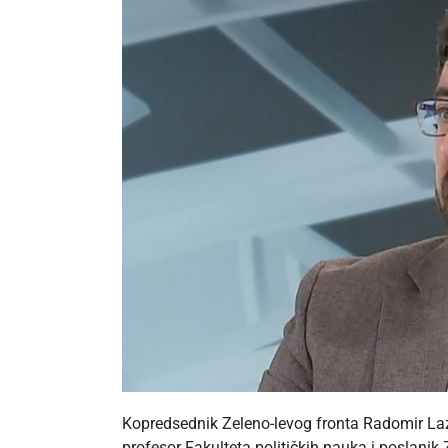
Kopredsednik Zeleno-levog fronta Radomir Lazo
profesor Fakulteta političkih nauka i poslani