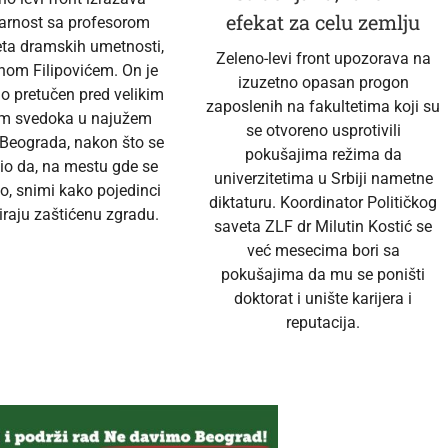
efekat za celu zemlju
darnost sa profesorom
eta dramskih umetnosti,
Zeleno-levi front upozorava na
nom Filipovićem. On je
izuzetno opasan progon
no pretučen pred velikim
zaposlenih na fakultetima koji su
em svedoka u najužem
se otvoreno usprotivili
 Beograda, nakon što se
pokušajima režima da
io da, na mestu gde se
univerzitetima u Srbiji nametne
o, snimi kako pojedinci
diktaturu. Koordinator Političkog
raju zaštićenu zgradu.
saveta ZLF dr Milutin Kostić se
već mesecima bori sa
pokušajima da mu se poništi
doktorat i unište karijera i
reputacija.