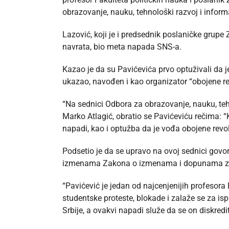
obrazovanje, nauku, tehnološki razvoj i infor
Lazović, koji je i predsednik poslaničke grupe Z
navrata, bio meta napada SNS-a.
Kazao je da su Pavićevića prvo optuživali da j
ukazao, navođen i kao organizator “obojene re
“Na sednici Odbora za obrazovanje, nauku, teh
Marko Atlagić, obratio se Pavićeviću rečima: “K
napadi, kao i optužba da je vođa obojene revol
Podsetio je da se upravo na ovoj sednici govo
izmenama Zakona o izmenama i dopunama z
“Pavićević je jedan od najcenjenijih profesora
studentske proteste, blokade i zalaže se za i
Srbije, a ovakvi napadi služe da se on diskredit