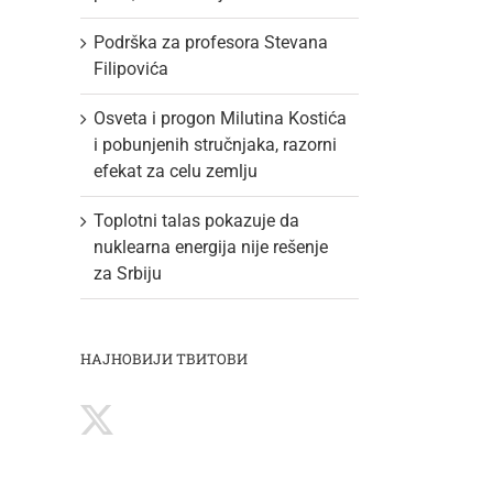
Podrška za profesora Stevana
Filipovića
Osveta i progon Milutina Kostića
i pobunjenih stručnjaka, razorni
efekat za celu zemlju
Toplotni talas pokazuje da
nuklearna energija nije rešenje
za Srbiju
НАЈНОВИЈИ ТВИТОВИ