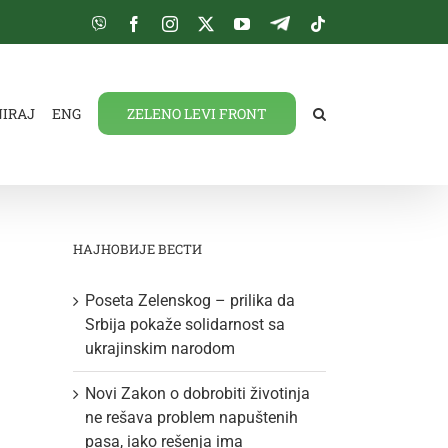
Viber
Facebook
Instagram
Twitter
YouTube
Telegram
Tiktok
NIRAJ
ENG
ZELENO LEVI FRONT
НАЈНОВИЈЕ ВЕСТИ
Poseta Zelenskog – prilika da
Srbija pokaže solidarnost sa
ukrajinskim narodom
Novi Zakon o dobrobiti životinja
ne rešava problem napuštenih
pasa, iako rešenja ima