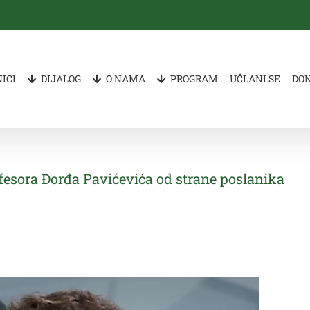
ICI
DIJALOG
O NAMA
PROGRAM
UČLANI SE
DO
esora Đorđa Pavićevića od strane poslanika