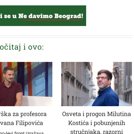
očitaj i ovo:
ška za profesora
Osveta i progon Milutina
vana Filipovića
Kostića i pobunjenih
stručnjaka, razorni
no-levi front izražava