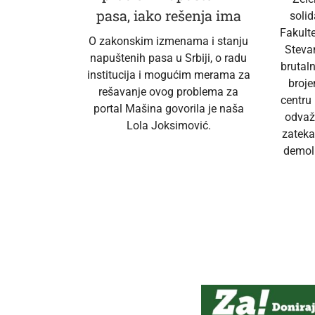
pasa, iako rešenja ima
soli
Fakult
O zakonskim izmenama i stanju
Steva
napuštenih pasa u Srbiji, o radu
brutal
institucija i mogućim merama za
broj
rešavanje ovog problema za
centru
portal Mašina govorila je naša
odvaž
Lola Joksimović.
zateka
demoli