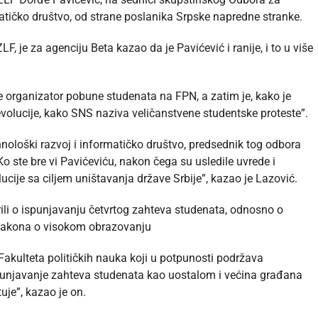
matičko društvo, od strane poslanika Srpske napredne stranke.
LF, je za agenciju Beta kazao da je Pavićević i ranije, i to u više
e organizator pobune studenata na FPN, a zatim je, kako je
volucije, kako SNS naziva veličanstvene studentske proteste”.
nološki razvoj i informatičko društvo, predsednik tog odbora
o ste bre vi Pavićeviću, nakon čega su usledile uvrede i
ucije sa ciljem uništavanja države Srbije”, kazao je Lazović.
rili o ispunjavanju četvrtog zahteva studenata, odnosno o
akona o visokom obrazovanju
 Fakulteta političkih nauka koji u potpunosti podržava
spunjavanje zahteva studenata kao uostalom i većina građana
uje”, kazao je on.