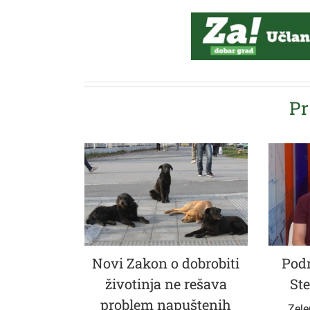
Pr
Novi Zakon o dobrobiti
Podr
životinja ne rešava
Ste
problem napuštenih
Zele