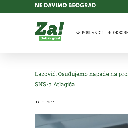
Skip
to
content
POSLANICI
ODBORN
Lazović: Osuđujemo napade na prof
SNS-a Atlagića
03. 03. 2025.