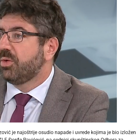
vić je najoštrije osudio napade i uvrede kojima je bio izložen
k ZLF Đorđe Pavićević, na sednici skupštinskog Odbora za