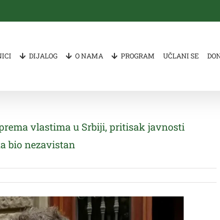
ICI
DIJALOG
O NAMA
PROGRAM
UČLANI SE
DO
rema vlastima u Srbiji, pritisak javnosti
a bio nezavistan