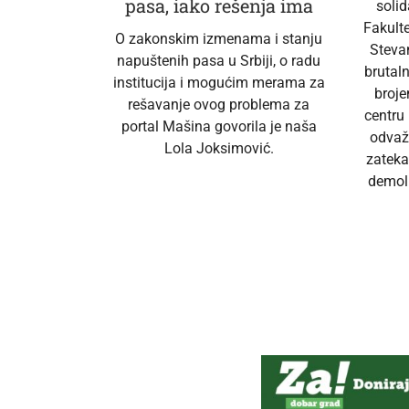
pasa, iako rešenja ima
soli
Fakult
O zakonskim izmenama i stanju
Steva
napuštenih pasa u Srbiji, o radu
brutal
institucija i mogućim merama za
broj
rešavanje ovog problema za
centru
portal Mašina govorila je naša
odvaž
Lola Joksimović.
zateka
demoli