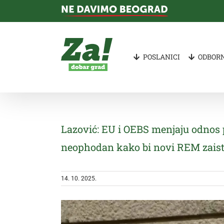
Skip
to
content
POSLANICI
ODBORN
Lazović: EU i OEBS menjaju odnos p
neophodan kako bi novi REM zaist
14. 10. 2025.