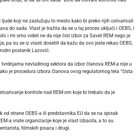
ude koji ne zaslužuju to mesto kako bi preko njih ostvarivali
va do sada. Vlast je tražila da se u taj proces uključi i OEBS, i
lo i mi smo videli ne da nije čist izbor za Savet REM nego je
, pa su se iz vlasti dosetili da kažu da ovo jeste rekao OEBS,
odni poslanik Lazović.
a tvrdnjama nevladinog sektora da izbor članova REM-a nije u
ako je procedura izbora članova ovog regulatornog tela “čista
ostvarivanje kontrole nad REM-om koje bi trebalo da je
ak od strane OEBS-a ili predstavnika EU da se na spisak
-a vrate organizacije koje je vlast izbacila, a to su
ntarista, filmskih pisaca i drugi.