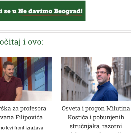
očitaj i ovo:
ška za profesora
Osveta i progon Milutina
vana Filipovića
Kostića i pobunjenih
stručnjaka, razorni
no-levi front izražava