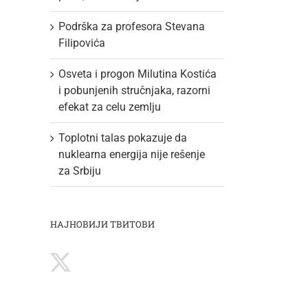
Podrška za profesora Stevana
Filipovića
Osveta i progon Milutina Kostića
i pobunjenih stručnjaka, razorni
efekat za celu zemlju
Toplotni talas pokazuje da
nuklearna energija nije rešenje
za Srbiju
НАЈНОВИЈИ ТВИТОВИ