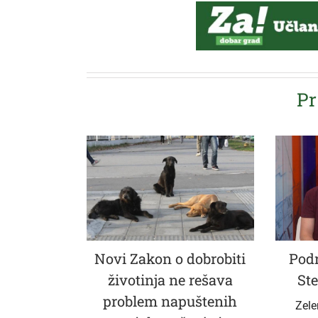
Pr
Novi Zakon o dobrobiti
Podr
životinja ne rešava
Ste
problem napuštenih
Zele