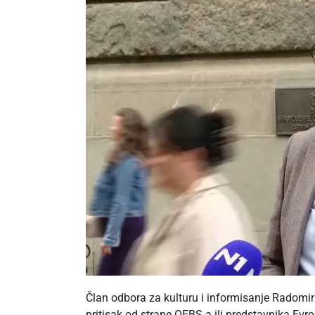
Član odbora za kulturu i informisanje Radomir 
pritisak od strane OEBS-a ili predstavnika Evro