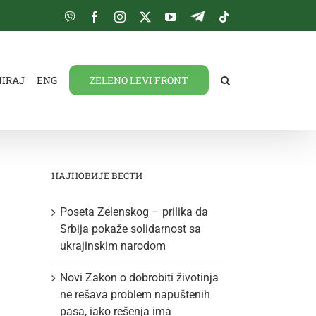
Viber
Facebook
Instagram
Twitter
YouTube
Telegram
Tiktok
NIRAJ
ENG
ZELENO LEVI FRONT
НАЈНОВИЈЕ ВЕСТИ
Poseta Zelenskog – prilika da
Srbija pokaže solidarnost sa
ukrajinskim narodom
Novi Zakon o dobrobiti životinja
ne rešava problem napuštenih
pasa, iako rešenja ima