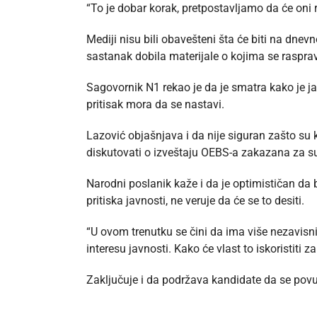
“To je dobar korak, pretpostavljamo da će oni r
Mediji nisu bili obavešteni šta će biti na dnev
sastanak dobila materijale o kojima se rasprav
Sagovornik N1 rekao je da je smatra kako je j
pritisak mora da se nastavi.
Lazović objašnjava i da nije siguran zašto su 
diskutovati o izveštaju OEBS-a zakazana za su
Narodni poslanik kaže i da je optimističan da
pritiska javnosti, ne veruje da će se to desiti.
“U ovom trenutku se čini da ima više nezavisni
interesu javnosti. Kako će vlast to iskoristiti
Zaključuje i da podržava kandidate da se pov