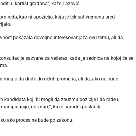
aditi u kortist građana”, kaže Lazović.
nom redu, kao ni opozicija, koja je tek sat vremena pred
ljalo.
avnost pokazala dovoljno interesovanjaza ovu temu, ali da
konsultacije sazvane za večeras, kada je sednica na kojoj će se
tra.
 bi moglo da dođe do nekih promena, ali da, ako ne bude
h kandidata koji bi mogli da zauzmu pozicije i da rade u
 za manipulaciju, ne znam”, kaže narodni poslanik.
uku ako proces ne bude po zakonu.