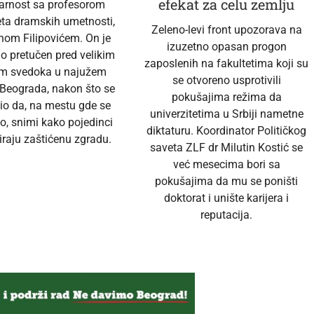
efekat za celu zemlju
darnost sa profesorom
eta dramskih umetnosti,
Zeleno-levi front upozorava na
nom Filipovićem. On je
izuzetno opasan progon
no pretučen pred velikim
zaposlenih na fakultetima koji su
em svedoka u najužem
se otvoreno usprotivili
 Beograda, nakon što se
pokušajima režima da
io da, na mestu gde se
univerzitetima u Srbiji nametne
o, snimi kako pojedinci
diktaturu. Koordinator Političkog
raju zaštićenu zgradu.
saveta ZLF dr Milutin Kostić se
već mesecima bori sa
pokušajima da mu se poništi
doktorat i unište karijera i
reputacija.