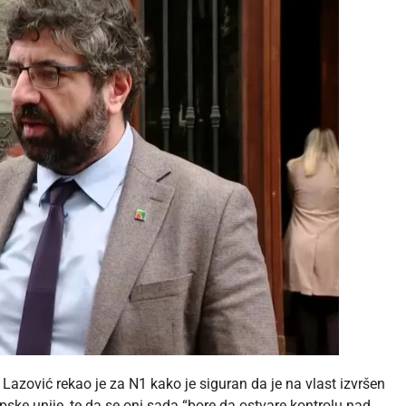
Lazović rekao je za N1 kako je siguran da je na vlast izvršen
pske unije, te da se oni sada “bore da ostvare kontrolu nad