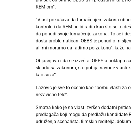
REM-om”.
“Vlast pokušava da tumačenjem zakona ubaci lj
kontrolu i da REM ne bi radio kao što se to deša
da ponudi svoje tumačenje zakona. To se i desi
dosta problematičan. OEBS je ponudio mišljenje
ali mi moramo da radimo po zakonu”, kaže nar
Objašnjava i da se izveštaj OEBS-a poklapa s
skladu sa zakonom, što pobija navode vlasti k
kao suza”.
Lazović je sve to ocenio kao “borbu vlasti za 
nezavisno telo”.
Smatra kako je na vlast izvršen dodatni pritis
predlagača koji mogu da predlažu kandidate REM
udruženja scenarista, filmskih reditelja, dokume