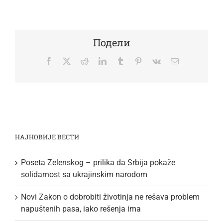
Подели
Facebook
Twitter
Reddit
LinkedIn
Tumblr
Pinterest
Vk
Email
НАЈНОВИЈЕ ВЕСТИ
Poseta Zelenskog – prilika da Srbija pokaže
solidarnost sa ukrajinskim narodom
Novi Zakon o dobrobiti životinja ne rešava problem
napuštenih pasa, iako rešenja ima