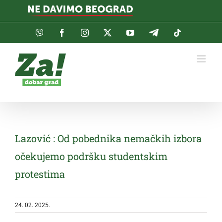
Skip
to
content
Viber
Facebook
Instagram
Twitter
YouTube
Telegram
Tiktok
Lazović : Od pobednika nemačkih izbora
očekujemo podršku studentskim
protestima
24. 02. 2025.