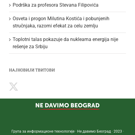
Podrška za profesora Stevana Filipovića
Osveta i progon Milutina Kostića i pobunjenih
stručnjaka, razorni efekat za celu zemlju
Toplotni talas pokazuje da nuklearna energija nije
rešenje za Srbiju
НАЈНОВИЈИ ТВИТОВИ
Група за информационе технологије · Не давимо Београд · 2023 ·