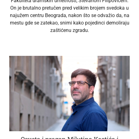
Fakulteta dramskih umetnosti, Stevanom Filipovićem.
On je brutalno pretučen pred velikim brojem svedoka u
najužem centru Beograda, nakon što se odvažio da, na
mestu gde se zatekao, snimi kako pojedinci demoliraju
zaštićenu zgradu.