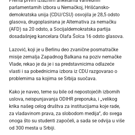
Prema prvim izlaznim anketama vanrednih
parlamentarnih izbora u Nemačkoj, Hrišćansko-
demokratska unija (CDU/CSU) osvojila je 28,5 odsto
glasova, drugoplasirana je Alternativa za nemačku
(AFD) sa 20 odsto, a Socijaldemokratska partija
dosadašnjeg kancelara Olafa Šolca 16 odsto glasova.
Lazović, koji je u Berlinu deo zvanične posmatračke
misije zemalja Zapadnog Balkana na poziv nemačke
Vlade, rekao je da je i sa predstavnicima odlazeće
vlasti i sa pobednicima izbora iz CDU razgovarao o
problemima sa kojima se Srbija suočava.
Kako je naveo, teme su bile od nepostojećih izbornih
uslova, neispunjavanja ODIHR preporuka, i „velikog
krika našeg celog društva za institucijama koje rade,
za vladavinom prava, za slobodom medija“, do svega
onoga što su studenti započeli, a sada se odvija u više
od 300 mesta u Srbiji.