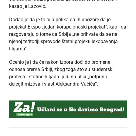
kazao je Lazović.
Dodao je da je to bila prilika da ih upozore da je
projekat Ekspo „jedan korupcionaški projekat“, kao i da
razgovaraju o tome da Srbija „ne prihvata da se na
njenoj teritoriji sprovode štetni projekti iskopavanja
litijuma“.
Ocenio je i da će nakon izbora doći do promene
odnosa prema Srbiji, zbog toga što su studentski
protesti i stotine hiljada ljudi na ulici „potpuno
delegitimizovali vlast Aleksandra Vučića“.