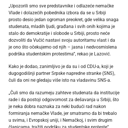
„Upozorili smo sve predstavnike i odlazeće nemačke
Vlade i dolazećih pobednika izbora da se u Srbiji
prosto desio jedan ogroman preokret, gde velika snaga
studenata, mladih ljudi, građana i svih onih kojima je
stalo do demokratije i slobode u Srbiji, prosto neće
dozvoliti da Vučić nastavi svoju autoritarnu vlast i da
je ono što očekujemo od njih – jasna i nedvosmislena
podrška studentskim protestima“, rekao je Lazović.
Kako je dodao, zanimljivo je da su i od CDU-a, koji je
dugogodišnji partner Srpske napredne stranke (SNS),
čuli da oni ne gledaju više isto na vladavinu SNS-a.
„Čuli smo da razumeju zahteve studenata da institucije
rade i da postoji odgovornost za dešavanja u Srbiji, što
je neka dobra naznaka za neki budući rad nakon
formiranja nemačke Vlade, jer smatramo da bi trebalo
u svima, i Evropskoj uniji, i Nemačkoj, i svim drugim
članicama, tražiti podršku za studentske proteste“,