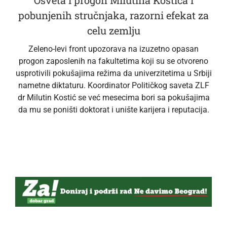
Osveta i progon Milutina Kostića i
pobunjenih stručnjaka, razorni efekat za
celu zemlju
Zeleno-levi front upozorava na izuzetno opasan
progon zaposlenih na fakultetima koji su se otvoreno
usprotivili pokušajima režima da univerzitetima u Srbiji
nametne diktaturu. Koordinator Političkog saveta ZLF
dr Milutin Kostić se već mesecima bori sa pokušajima
da mu se poništi doktorat i unište karijera i reputacija.