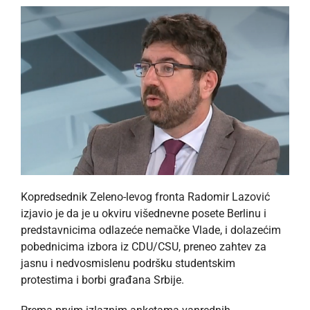
Kopredsednik Zeleno-levog fronta Radomir Lazović
izjavio je da je u okviru višednevne posete Berlinu i
predstavnicima odlazeće nemačke Vlade, i dolazećim
pobednicima izbora iz CDU/CSU, preneo zahtev za
jasnu i nedvosmislenu podršku studentskim
protestima i borbi građana Srbije.