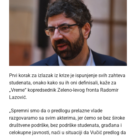
Prvi korak za izlazak iz krize je ispunjenje svih zahteva
studenata, onako kako su ih oni definisali, kaže za
„Vreme“ kopredsednik Zeleno-levog fronta Radomir
Lazović.
„Spremni smo da o predlogu prelazne vlade
razgovaramo sa svim akterima, jer ćemo se bez široke
društvene podrške, bez podrške studenata, građana i
celokupne javnosti, naći u situaciji da Vučić predlog da