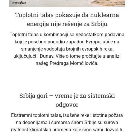
Toplotni talas pokazuje da nuklearna
energija nije rešenje za Srbiju
Toplotni talas u kombinaciji sa nedostatkom padavina
koji je posebno pogodio zapadnu Evropu, utiče na
smanjenje vodostaja brojnih evropskih reka,
uključujući i Dunav. Više o tome pročitajte u analizi
našeg Predraga Momčilovića.
Srbija gori – vreme je za sistemski
odgovor
Ekstremni toplotni talas, isušene reke i stotine požara
na deponijama i šumama širom Srbije su surova
realnost klimatskih promena koje smo sami dozvolili.