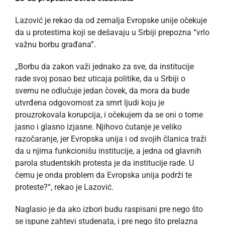
Lazović je rekao da od zemalja Evropske unije očekuje
da u protestima koji se dešavaju u Srbiji prepozna “vrlo
važnu borbu građana”.
„Borbu da zakon važi jednako za sve, da institucije
rade svoj posao bez uticaja politike, da u Srbiji o
svemu ne odlučuje jedan čovek, da mora da bude
utvrđena odgovornost za smrt ljudi koju je
prouzrokovala korupcija, i očekujem da se oni o tome
jasno i glasno izjasne. Njihovo ćutanje je veliko
razočaranje, jer Evropska unija i od svojih članica traži
da u njima funkcionišu institucije, a jedna od glavnih
parola studentskih protesta je da institucije rade. U
čemu je onda problem da Evropska unija podrži te
proteste?“, rekao je Lazović.
Naglasio je da ako izbori budu raspisani pre nego što
se ispune zahtevi studenata, i pre nego što prelazna