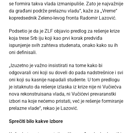
se formira takva vlada izmanipuliše. Zato je najvažnije
da građani podrže prelaznu vladu“, kaže za „Vreme“
kopredsednik Zeleno-levog fronta Radomir Lazović.
Podsetio je da je ZLF objavio predlog za rešenje krize
koja trese Srb iju koji kao prvi korak predviđa
ispunjenje svih zahteva studenata, onako kako su ih
oni definisali.
„Izuzetno je važno insistirati na tome kako bi
odgovarali oni koji su doveli do pada nadstrešnice i svi
oni koji su kasnije napadali studente. U tom predlogu
je istaknuto da rešenje izlaska iz krize nije ni Vučiećva
nova rekonstruisana vlada, ni Vučićevi prevaranstki
izbori na koje nećemo pristati, već je rešenje formiranje
prelazne vlade“, rekao je Lazović.
Sprečiti bilo kakve izbore