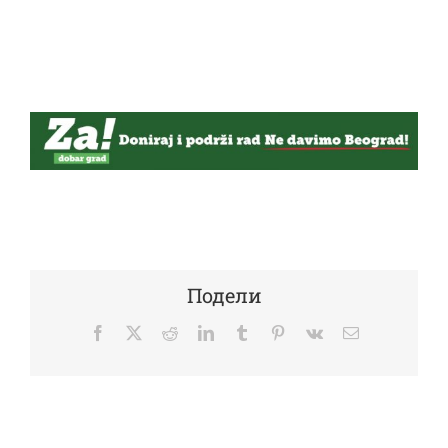
Подели
Facebook
Twitter
Reddit
LinkedIn
Tumblr
Pinterest
Vk
Email