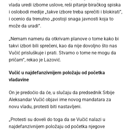
vlada uredi izborne uslove, reši pitanje biračkog spiska
i oslobodi medije „takve izbore treba sprečiti i blokirati“,
i ocenio da trenutno „postoji snaga javnosti koja to
može da uradi“.
„Nemam nameru da otkrivam planove o tome kako bi
takvi izbori bili sprečeni, kao da nije dovoljno što nas
Vučić prisluškuje i prati. Stvarno o tome ne mogu da
pričam“, rekao je Lazović.
Vučić u najdefanzivnijem položaju od početka
vladavine
On je predoćio da će, u slučaju da predsednik Srbije
Aleksandar Vučić objavi ime novog mandatara za
novu vladu, protesti biti nastavljeni.
„Protesti su doveli do toga da se Vučić nalazi u
najdefanzivnijem položaju od početka njegove