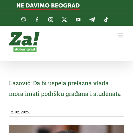
Skip
to
content
Viber
Facebook
Instagram
Twitter
YouTube
Telegram
Tiktok
Lazović: Da bi uspela prelazna vlada
mora imati podršku građana i studenata
12. 02. 2025.