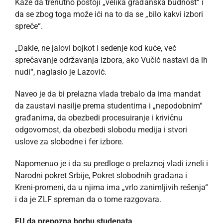
Kaže da trenutno postoji „velika građanska budnost“ i
da se zbog toga može ići na to da se „bilo kakvi izbori
spreče“.
„Dakle, ne jalovi bojkot i sedenje kod kuće, već
sprečavanje održavanja izbora, ako Vučić nastavi da ih
nudi“, naglasio je Lazović.
Naveo je da bi prelazna vlada trebalo da ima mandat
da zaustavi nasilje prema studentima i „nepodobnim“
građanima, da obezbedi procesuiranje i krivičnu
odgovornost, da obezbedi slobodu medija i stvori
uslove za slobodne i fer izbore.
Napomenuo je i da su predloge o prelaznoj vladi izneli i
Narodni pokret Srbije, Pokret slobodnih građana i
Kreni-promeni, da u njima ima „vrlo zanimljivih rešenja“
i da je ZLF spreman da o tome razgovara.
EU da prepozna borbu studenata