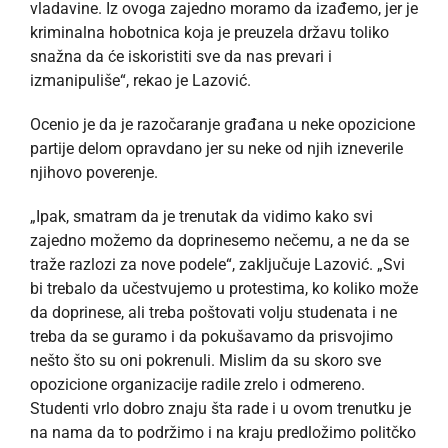
vladavine. Iz ovoga zajedno moramo da izađemo, jer je
kriminalna hobotnica koja je preuzela državu toliko
snažna da će iskoristiti sve da nas prevari i
izmanipuliše“, rekao je Lazović.
Ocenio je da je razočaranje građana u neke opozicione
partije delom opravdano jer su neke od njih izneverile
njihovo poverenje.
„Ipak, smatram da je trenutak da vidimo kako svi
zajedno možemo da doprinesemo nečemu, a ne da se
traže razlozi za nove podele“, zaključuje Lazović. „Svi
bi trebalo da učestvujemo u protestima, ko koliko može
da doprinese, ali treba poštovati volju studenata i ne
treba da se guramo i da pokušavamo da prisvojimo
nešto što su oni pokrenuli. Mislim da su skoro sve
opozicione organizacije radile zrelo i odmereno.
Studenti vrlo dobro znaju šta rade i u ovom trenutku je
na nama da to podržimo i na kraju predložimo politčko