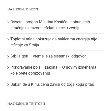
НАЈНОВИЈЕ ВЕСТИ
Osveta i progon Milutina Kostića i pobunjenih
stručnjaka, razorni efekat za celu zemlju
Toplotni talas pokazuje da nuklearna energija nije
rešenje za Srbiju
Srbija gori – vreme je za sistemski odgovor
Pokoravanje po sili zakona – O novim izmenama
koje prete obrazovanju
Bakar ide u Kinu, cena zavisi od toga koga pitaš
НАЈНОВИЈИ ТВИТОВИ