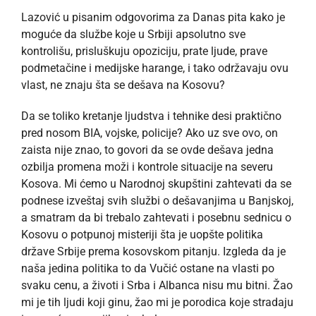
Lazović u pisanim odgovorima za Danas pita kako je
moguće da službe koje u Srbiji apsolutno sve
kontrolišu, prisluškuju opoziciju, prate ljude, prave
podmetačine i medijske harange, i tako održavaju ovu
vlast, ne znaju šta se dešava na Kosovu?
Da se toliko kretanje ljudstva i tehnike desi praktično
pred nosom BIA, vojske, policije? Ako uz sve ovo, on
zaista nije znao, to govori da se ovde dešava jedna
ozbilja promena moži i kontrole situacije na severu
Kosova. Mi ćemo u Narodnoj skupštini zahtevati da se
podnese izveštaj svih službi o dešavanjima u Banjskoj,
a smatram da bi trebalo zahtevati i posebnu sednicu o
Kosovu o potpunoj misteriji šta je uopšte politika
države Srbije prema kosovskom pitanju. Izgleda da je
naša jedina politika to da Vučić ostane na vlasti po
svaku cenu, a životi i Srba i Albanca nisu mu bitni. Žao
mi je tih ljudi koji ginu, žao mi je porodica koje stradaju