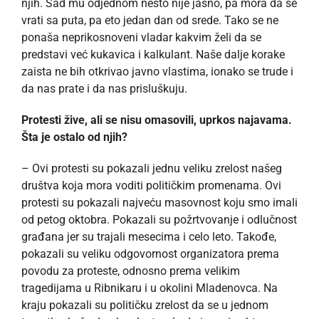
njih. Sad mu odjednom nešto nije jasno, pa mora da se
vrati sa puta, pa eto jedan dan od srede. Tako se ne
ponaša neprikosnoveni vladar kakvim želi da se
predstavi već kukavica i kalkulant. Naše dalje korake
zaista ne bih otkrivao javno vlastima, ionako se trude i
da nas prate i da nas prisluškuju.
Protesti žive, ali se nisu omasovili, uprkos najavama.
Šta je ostalo od njih?
– Ovi protesti su pokazali jednu veliku zrelost našeg
društva koja mora voditi političkim promenama. Ovi
protesti su pokazali najveću masovnost koju smo imali
od petog oktobra. Pokazali su požrtvovanje i odlučnost
građana jer su trajali mesecima i celo leto. Takođe,
pokazali su veliku odgovornost organizatora prema
povodu za proteste, odnosno prema velikim
tragedijama u Ribnikaru i u okolini Mladenovca. Na
kraju pokazali su političku zrelost da se u jednom