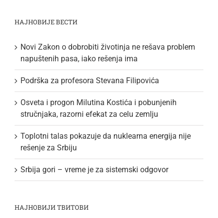
НАЈНОВИЈЕ ВЕСТИ
Novi Zakon o dobrobiti životinja ne rešava problem
napuštenih pasa, iako rešenja ima
Podrška za profesora Stevana Filipovića
Osveta i progon Milutina Kostića i pobunjenih
stručnjaka, razorni efekat za celu zemlju
Toplotni talas pokazuje da nuklearna energija nije
rešenje za Srbiju
Srbija gori – vreme je za sistemski odgovor
НАЈНОВИЈИ ТВИТОВИ