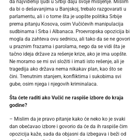
da najviđeniji ljudi u Srbiji daju svoje mišljenje. Mislim
da bi o dešavanjima u Banjskoj, trebalo razgovarati u
parlamentu, ali i o tome šta je uopšte politika Srbije
prema pitanju Kosova, osim Vučićevih manipulacija
sudbinama i Srba i Albanaca. Proevropska opozicija bi
mogla da zahteva ovu sednicu, ali tako da se ne govori
u praznim frazama i parolama, nego da se vidi šta je
tačno ideja države za rešenje krize, ako je ima uopšte.
Ne moramo se mi svi složiti i imati isto rešenje, ali je
tragedija ako država nema nikakav plan, kao što se
čini. Trenutnim stanjem, konfliktima i sukobima svi
gube, osim njega i njegovih kriminalaca.
Šta ćete raditi ako Vučić ne raspiše izbore do kraja
godine?
– Mislim da je pravo pitanje kako će neko ko je svaki
dan obećavao izbore i govorio da će da ih raspiše čim
opozicija kaže, sada da objasni da izbegava i beži od