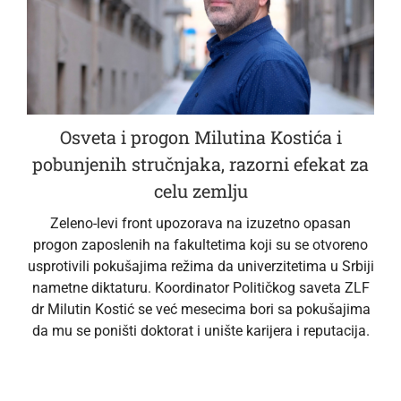
Osveta i progon Milutina Kostića i
pobunjenih stručnjaka, razorni efekat za
celu zemlju
Zeleno-levi front upozorava na izuzetno opasan
progon zaposlenih na fakultetima koji su se otvoreno
usprotivili pokušajima režima da univerzitetima u Srbiji
nametne diktaturu. Koordinator Političkog saveta ZLF
dr Milutin Kostić se već mesecima bori sa pokušajima
da mu se poništi doktorat i unište karijera i reputacija.