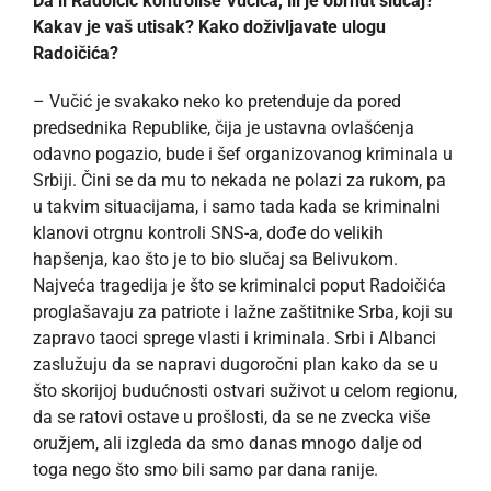
Da li Radoičić kontroliše Vučića, ili je obrnut slučaj?
Kakav je vaš utisak? Kako doživljavate ulogu
Radoičića?
– Vučić je svakako neko ko pretenduje da pored
predsednika Republike, čija je ustavna ovlašćenja
odavno pogazio, bude i šef organizovanog kriminala u
Srbiji. Čini se da mu to nekada ne polazi za rukom, pa
u takvim situacijama, i samo tada kada se kriminalni
klanovi otrgnu kontroli SNS-a, dođe do velikih
hapšenja, kao što je to bio slučaj sa Belivukom.
Najveća tragedija je što se kriminalci poput Radoičića
proglašavaju za patriote i lažne zaštitnike Srba, koji su
zapravo taoci sprege vlasti i kriminala. Srbi i Albanci
zaslužuju da se napravi dugoročni plan kako da se u
što skorijoj budućnosti ostvari suživot u celom regionu,
da se ratovi ostave u prošlosti, da se ne zvecka više
oružjem, ali izgleda da smo danas mnogo dalje od
toga nego što smo bili samo par dana ranije.