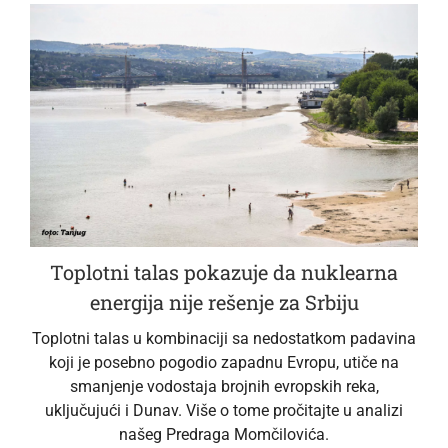
Toplotni talas pokazuje da nuklearna
energija nije rešenje za Srbiju
Toplotni talas u kombinaciji sa nedostatkom padavina
koji je posebno pogodio zapadnu Evropu, utiče na
smanjenje vodostaja brojnih evropskih reka,
uključujući i Dunav. Više o tome pročitajte u analizi
našeg Predraga Momčilovića.