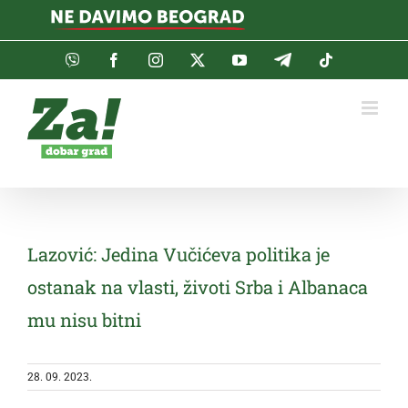
Skip
to
content
Viber
Facebook
Instagram
Twitter
YouTube
Telegram
Tiktok
Lazović: Jedina Vučićeva politika je
ostanak na vlasti, životi Srba i Albanaca
mu nisu bitni
28. 09. 2023.