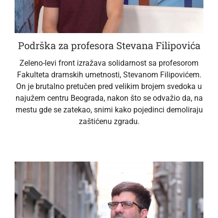
Podrška za profesora Stevana Filipovića
Zeleno-levi front izražava solidarnost sa profesorom
Fakulteta dramskih umetnosti, Stevanom Filipovićem.
On je brutalno pretučen pred velikim brojem svedoka u
najužem centru Beograda, nakon što se odvažio da, na
mestu gde se zatekao, snimi kako pojedinci demoliraju
zaštićenu zgradu.