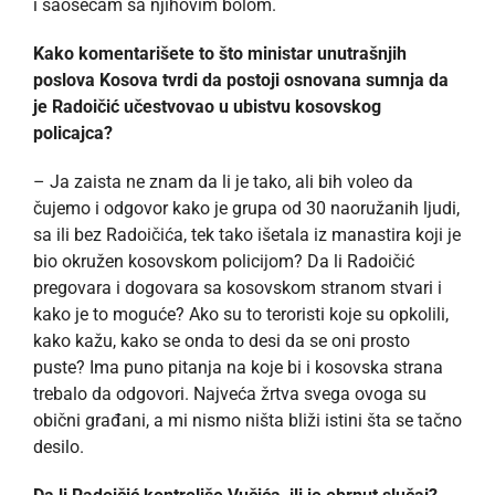
i saosećam sa njihovim bolom.
Kako komentarišete to što ministar unutrašnjih
poslova Kosova tvrdi da postoji osnovana sumnja da
je Radoičić učestvovao u ubistvu kosovskog
policajca?
– Ja zaista ne znam da li je tako, ali bih voleo da
čujemo i odgovor kako je grupa od 30 naoružanih ljudi,
sa ili bez Radoičića, tek tako išetala iz manastira koji je
bio okružen kosovskom policijom? Da li Radoičić
pregovara i dogovara sa kosovskom stranom stvari i
kako je to moguće? Ako su to teroristi koje su opkolili,
kako kažu, kako se onda to desi da se oni prosto
puste? Ima puno pitanja na koje bi i kosovska strana
trebalo da odgovori. Najveća žrtva svega ovoga su
obični građani, a mi nismo ništa bliži istini šta se tačno
desilo.