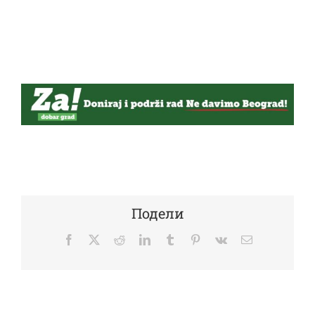
Подели
Facebook
Twitter
Reddit
LinkedIn
Tumblr
Pinterest
Vk
Email