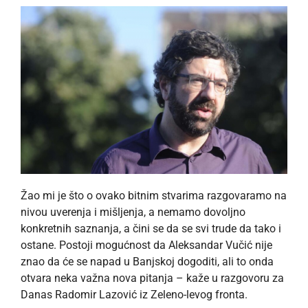
Žao mi je što o ovako bitnim stvarima razgovaramo na
nivou uverenja i mišljenja, a nemamo dovoljno
konkretnih saznanja, a čini se da se svi trude da tako i
ostane. Postoji mogućnost da Aleksandar Vučić nije
znao da će se napad u Banjskoj dogoditi, ali to onda
otvara neka važna nova pitanja – kaže u razgovoru za
Danas Radomir Lazović iz Zeleno-levog fronta.