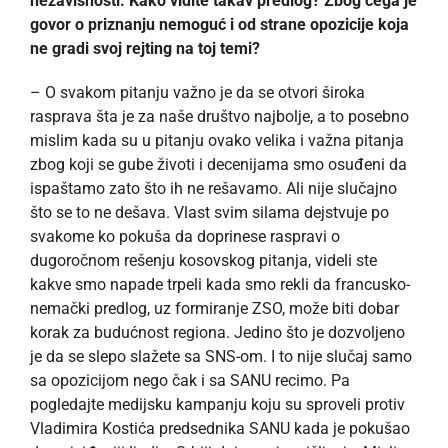
nezavisnosti. Kako vidite takav predlog? Zbog čega je
govor o priznanju nemoguć i od strane opozicije koja
ne gradi svoj rejting na toj temi?
– O svakom pitanju važno je da se otvori široka
rasprava šta je za naše društvo najbolje, a to posebno
mislim kada su u pitanju ovako velika i važna pitanja
zbog koji se gube životi i decenijama smo osuđeni da
ispaštamo zato što ih ne rešavamo. Ali nije slučajno
što se to ne dešava. Vlast svim silama dejstvuje po
svakome ko pokuša da doprinese raspravi o
dugoročnom rešenju kosovskog pitanja, videli ste
kakve smo napade trpeli kada smo rekli da francusko-
nemački predlog, uz formiranje ZSO, može biti dobar
korak za budućnost regiona. Jedino što je dozvoljeno
je da se slepo slažete sa SNS-om. I to nije slučaj samo
sa opozicijom nego čak i sa SANU recimo. Pa
pogledajte medijsku kampanju koju su sproveli protiv
Vladimira Kostića predsednika SANU kada je pokušao