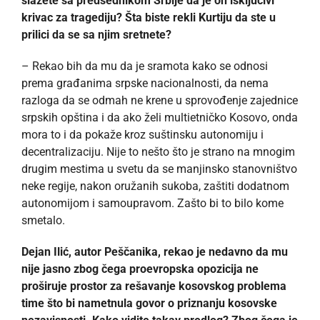
slažete sa predsednikom Srbije da je on isključivi
krivac za tragediju? Šta biste rekli Kurtiju da ste
u
prilici da se sa njim sretnete?
– Rekao bih da mu da je sramota kako se odnosi
prema građanima srpske nacionalnosti, da nema
razloga da se odmah ne krene u sprovođenje zajednice
srpskih opština i da ako želi multietničko Kosovo, onda
mora to i da pokaže kroz suštinsku autonomiju i
decentralizaciju. Nije to nešto što je strano na mnogim
drugim mestima u svetu da se manjinsko stanovništvo
neke regije, nakon oružanih sukoba, zaštiti dodatnom
autonomijom i samoupravom. Zašto bi to bilo kome
smetalo.
Dejan Ilić, autor Peščanika, rekao je nedavno da mu
nije jasno zbog čega proevropska opozicija ne
proširuje prostor za rešavanje kosovskog problema
time što bi nametnula govor o priznanju kosovske