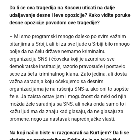
Da li će ova tragedija na Kosovu uticati na dalje
udaljavanje desne i leve opozicije? Kako vidite poruke
desne opozicije povodom ove tragedije?
– Mi smo programski mnogo daleko po svim važnim
pitanjima u Srbiji, ali bi za sve ljude u Srbiji bilo mnogo
bolje da na čelu države nemamo kriminalnu
organizaciju SNS i ččoveka koji je uzurpirao sve
demokratske institucije, razorio pravosuđe i postavio
sebe za šefa kriminalnog klana. Zato jedina, ali dosta
važna saradnja koju očekujemo sa desnim
organizacijama je na rušenju SNS-a, ako oni to uopšte
žele. Ja zaista ostavljam i mogućnost da neki od njih
možda žele saradnju sa SNS, ali neka onda samo to i
kažu ljudima da znaju kad glasaju, da ne glasaju za
promene, nego za nastavak naprednjačke vlasti.
Na koji način biste vi razgovarali sa Kurtijem? Da li se