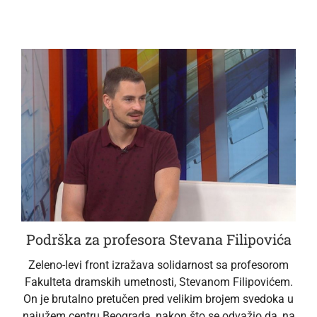
Podrška za profesora Stevana Filipovića
Zeleno-levi front izražava solidarnost sa profesorom
Fakulteta dramskih umetnosti, Stevanom Filipovićem.
On je brutalno pretučen pred velikim brojem svedoka u
najužem centru Beograda, nakon što se odvažio da, na