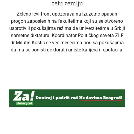
celu zemlju
Zeleno-levi front upozorava na izuzetno opasan
progon zaposlenih na fakultetima koji su se otvoreno
usprotivili pokušajima režima da univerzitetima u Srbiji
nametne diktaturu. Koordinator Političkog saveta ZLF
dr Milutin Kostić se već mesecima bori sa pokušajima
da mu se poništi doktorat i unište karijera i reputacija.