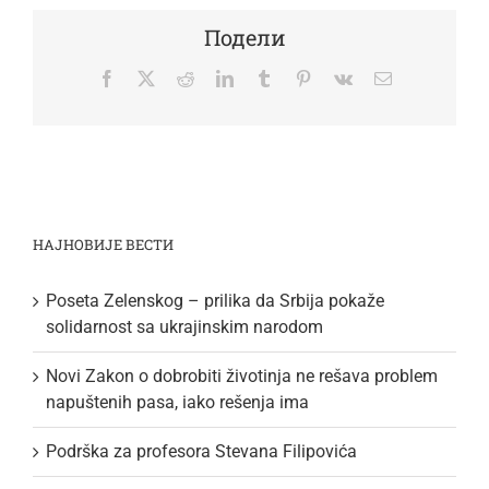
Подели
Facebook
Twitter
Reddit
LinkedIn
Tumblr
Pinterest
Vk
Email
НАЈНОВИЈЕ ВЕСТИ
Poseta Zelenskog – prilika da Srbija pokaže
solidarnost sa ukrajinskim narodom
Novi Zakon o dobrobiti životinja ne rešava problem
napuštenih pasa, iako rešenja ima
Podrška za profesora Stevana Filipovića