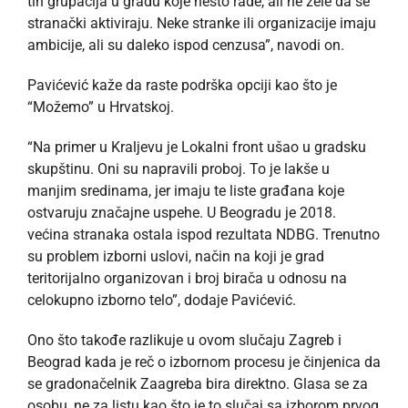
tih grupacija u gradu koje nešto rade, ali ne žele da se
stranački aktiviraju. Neke stranke ili organizacije imaju
ambicije, ali su daleko ispod cenzusa”, navodi on.
Pavićević kaže da raste podrška opciji kao što je
“Možemo” u Hrvatskoj.
“Na primer u Kraljevu je Lokalni front ušao u gradsku
skupštinu. Oni su napravili proboj. To je lakše u
manjim sredinama, jer imaju te liste građana koje
ostvaruju značajne uspehe. U Beogradu je 2018.
većina stranaka ostala ispod rezultata NDBG. Trenutno
su problem izborni uslovi, način na koji je grad
teritorijalno organizovan i broj birača u odnosu na
celokupno izborno telo”, dodaje Pavićević.
Ono što takođe razlikuje u ovom slučaju Zagreb i
Beograd kada je reč o izbornom procesu je činjenica da
se gradonačelnik Zaagreba bira direktno. Glasa se za
osobu, ne za listu kao što je to slučaj sa izborom prvog