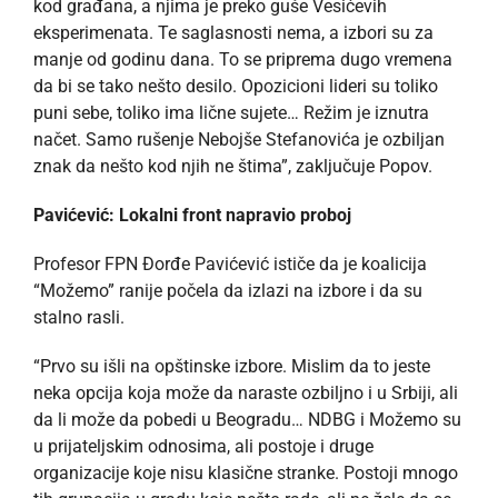
kod građana, a njima je preko guše Vesićevih
eksperimenata. Te saglasnosti nema, a izbori su za
manje od godinu dana. To se priprema dugo vremena
da bi se tako nešto desilo. Opozicioni lideri su toliko
puni sebe, toliko ima lične sujete… Režim je iznutra
načet. Samo rušenje Nebojše Stefanovića je ozbiljan
znak da nešto kod njih ne štima”, zaključuje Popov.
Pavićević: Lokalni front napravio proboj
Profesor FPN Đorđe Pavićević ističe da je koalicija
“Možemo” ranije počela da izlazi na izbore i da su
stalno rasli.
“Prvo su išli na opštinske izbore. Mislim da to jeste
neka opcija koja može da naraste ozbiljno i u Srbiji, ali
da li može da pobedi u Beogradu… NDBG i Možemo su
u prijateljskim odnosima, ali postoje i druge
organizacije koje nisu klasične stranke. Postoji mnogo