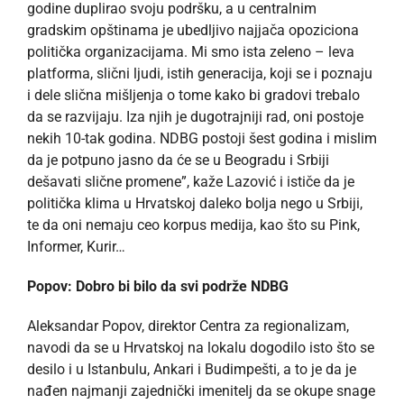
godine duplirao svoju podršku, a u centralnim
gradskim opštinama je ubedljivo najjača opoziciona
politička organizacijama. Mi smo ista zeleno – leva
platforma, slični ljudi, istih generacija, koji se i poznaju
i dele slična mišljenja o tome kako bi gradovi trebalo
da se razvijaju. Iza njih je dugotrajniji rad, oni postoje
nekih 10-tak godina. NDBG postoji šest godina i mislim
da je potpuno jasno da će se u Beogradu i Srbiji
dešavati slične promene”, kaže Lazović i ističe da je
politička klima u Hrvatskoj daleko bolja nego u Srbiji,
te da oni nemaju ceo korpus medija, kao što su Pink,
Informer, Kurir…
Popov: Dobro bi bilo da svi podrže NDBG
Aleksandar Popov, direktor Centra za regionalizam,
navodi da se u Hrvatskoj na lokalu dogodilo isto što se
desilo i u Istanbulu, Ankari i Budimpešti, a to je da je
nađen najmanji zajednički imenitelj da se okupe snage