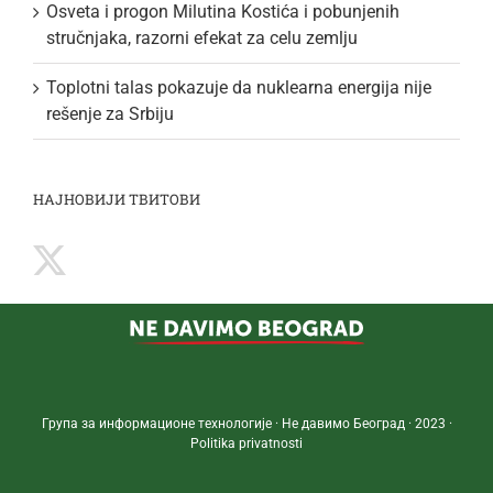
Osveta i progon Milutina Kostića i pobunjenih
stručnjaka, razorni efekat za celu zemlju
Toplotni talas pokazuje da nuklearna energija nije
rešenje za Srbiju
НАЈНОВИЈИ ТВИТОВИ
Група за информационе технологије · Не давимо Београд · 2023 ·
Politika privatnosti