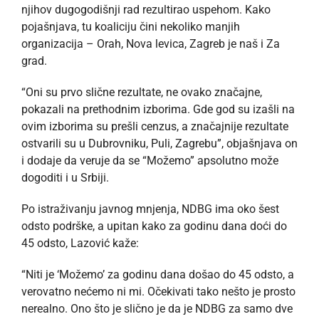
njihov dugogodišnji rad rezultirao uspehom. Kako
pojašnjava, tu koaliciju čini nekoliko manjih
organizacija – Orah, Nova levica, Zagreb je naš i Za
grad.
“Oni su prvo slične rezultate, ne ovako značajne,
pokazali na prethodnim izborima. Gde god su izašli na
ovim izborima su prešli cenzus, a značajnije rezultate
ostvarili su u Dubrovniku, Puli, Zagrebu”, objašnjava on
i dodaje da veruje da se “Možemo” apsolutno može
dogoditi i u Srbiji.
Po istraživanju javnog mnjenja, NDBG ima oko šest
odsto podrške, a upitan kako za godinu dana doći do
45 odsto, Lazović kaže:
“Niti je ‘Možemo’ za godinu dana došao do 45 odsto, a
verovatno nećemo ni mi. Očekivati tako nešto je prosto
nerealno. Ono što je slično je da je NDBG za samo dve