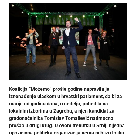
Koalicija “Možemo” prošle godine napravila je
iznenađenje ulaskom u hrvatski parlament, da bi za
manje od godinu dana, u nedelju, pobedila na
lokalnim izborima u Zagrebu, a njen kandidat za
gradonačelnika Tomislav Tomašević nadmoćno
prošao u drugi krug. U ovom trenutku u Srbiji nijedna
opoziciona politička organizacija nema ni blizu toliku