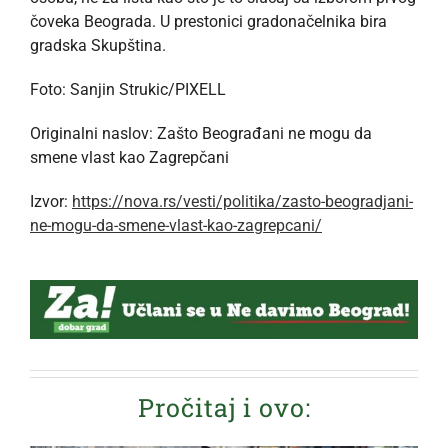
čoveka Beograda. U prestonici gradonačelnika bira
gradska Skupština.
Foto: Sanjin Strukic/PIXELL
Originalni naslov: Zašto Beograđani ne mogu da
smene vlast kao Zagrepčani
Izvor:
https://nova.rs/vesti/politika/zasto-beogradjani-
ne-mogu-da-smene-vlast-kao-zagrepcani/
Pročitaj i ovo: