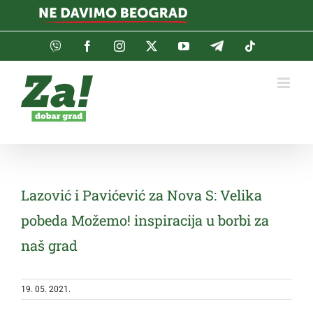
Skip
to
content
Viber
Facebook
Instagram
Twitter
YouTube
Telegram
Tiktok
Lazović i Pavićević za Nova S: Velika
pobeda Možemo! inspiracija u borbi za
naš grad
19. 05. 2021.