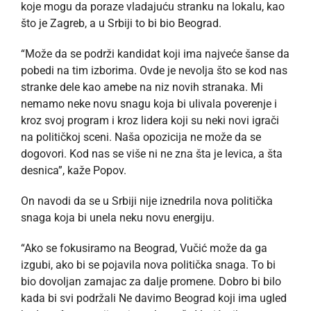
koje mogu da poraze vladajuću stranku na lokalu, kao
što je Zagreb, a u Srbiji to bi bio Beograd.
“Može da se podrži kandidat koji ima najveće šanse da
pobedi na tim izborima. Ovde je nevolja što se kod nas
stranke dele kao amebe na niz novih stranaka. Mi
nemamo neke novu snagu koja bi ulivala poverenje i
kroz svoj program i kroz lidera koji su neki novi igrači
na političkoj sceni. Naša opozicija ne može da se
dogovori. Kod nas se više ni ne zna šta je levica, a šta
desnica”, kaže Popov.
On navodi da se u Srbiji nije iznedrila nova politička
snaga koja bi unela neku novu energiju.
“Ako se fokusiramo na Beograd, Vučić može da ga
izgubi, ako bi se pojavila nova politička snaga. To bi
bio dovoljan zamajac za dalje promene. Dobro bi bilo
kada bi svi podržali Ne davimo Beograd koji ima ugled