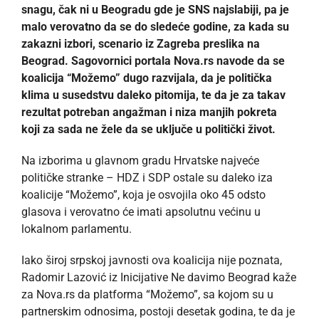
snagu, čak ni u Beogradu gde je SNS najslabiji, pa je
malo verovatno da se do sledeće godine, za kada su
zakazni izbori, scenario iz Zagreba preslika na
Beograd. Sagovornici portala Nova.rs navode da se
koalicija “Možemo” dugo razvijala, da je politička
klima u susedstvu daleko pitomija, te da je za takav
rezultat potreban angažman i niza manjih pokreta
koji za sada ne žele da se uključe u politički život.
Na izborima u glavnom gradu Hrvatske najveće
političke stranke – HDZ i SDP ostale su daleko iza
koalicije “Možemo”, koja je osvojila oko 45 odsto
glasova i verovatno će imati apsolutnu većinu u
lokalnom parlamentu.
Iako široj srpskoj javnosti ova koalicija nije poznata,
Radomir Lazović iz Inicijative Ne davimo Beograd kaže
za Nova.rs da platforma “Možemo”, sa kojom su u
partnerskim odnosima, postoji desetak godina, te da je