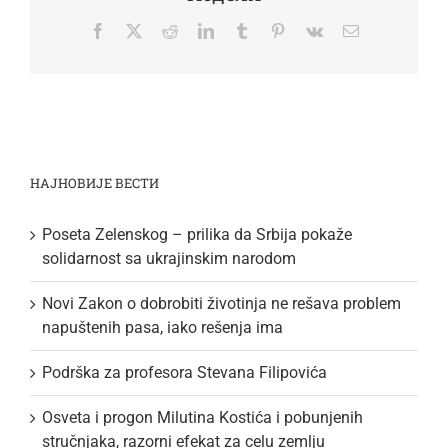
Facebook
Twitter
Reddit
LinkedIn
Tumblr
Pinterest
Vk
Email
НАЈНОВИЈЕ ВЕСТИ
Poseta Zelenskog – prilika da Srbija pokaže
solidarnost sa ukrajinskim narodom
Novi Zakon o dobrobiti životinja ne rešava problem
napuštenih pasa, iako rešenja ima
Podrška za profesora Stevana Filipovića
Osveta i progon Milutina Kostića i pobunjenih
stručnjaka, razorni efekat za celu zemlju