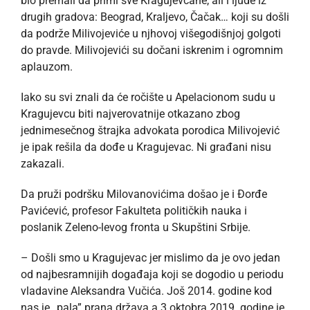
bio premali da primi sve Kragujevčane, ali i ljude iz
drugih gradova: Beograd, Kraljevo, Čačak… koji su došli
da podrže Milivojeviće u njhovoj višegodišnjoj golgoti
do pravde. Milivojevići su dočani iskrenim i ogromnim
aplauzom.
Iako su svi znali da će ročište u Apelacionom sudu u
Kragujevcu biti najverovatnije otkazano zbog
jednimesečnog štrajka advokata porodica Milivojević
je ipak rešila da dođe u Kragujevac. Ni građani nisu
zakazali.
Da pruži podršku Milovanovićima došao je i Đorđe
Pavićević, profesor Fakulteta političkih nauka i
poslanik Zeleno-levog fronta u Skupštini Srbije.
– Došli smo u Kragujevac jer mislimo da je ovo jedan
od najbesramnijih događaja koji se dogodio u periodu
vladavine Aleksandra Vučića. Još 2014. godine kod
nas je „pala” prana država a 3.oktobra 2019. godine je