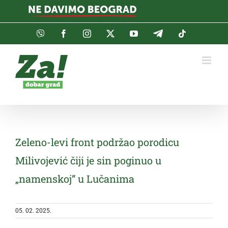
Skip
to
content
Viber
Facebook
Instagram
Twitter
YouTube
Telegram
Tiktok
Zeleno-levi front podržao porodicu
Milivojević čiji je sin poginuo u
„namenskoj” u Lučanima
05. 02. 2025.