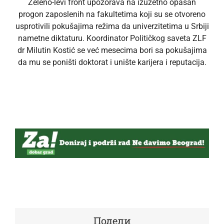
Zeleno-levi front upozorava na izuzetno opasan
progon zaposlenih na fakultetima koji su se otvoreno
usprotivili pokušajima režima da univerzitetima u Srbiji
nametne diktaturu. Koordinator Političkog saveta ZLF
dr Milutin Kostić se već mesecima bori sa pokušajima
da mu se poništi doktorat i unište karijera i reputacija.
Подели