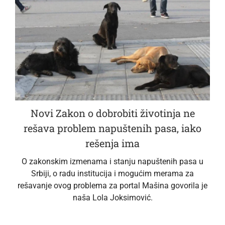
Novi Zakon o dobrobiti životinja ne
rešava problem napuštenih pasa, iako
rešenja ima
O zakonskim izmenama i stanju napuštenih pasa u
Srbiji, o radu institucija i mogućim merama za
rešavanje ovog problema za portal Mašina govorila je
naša Lola Joksimović.