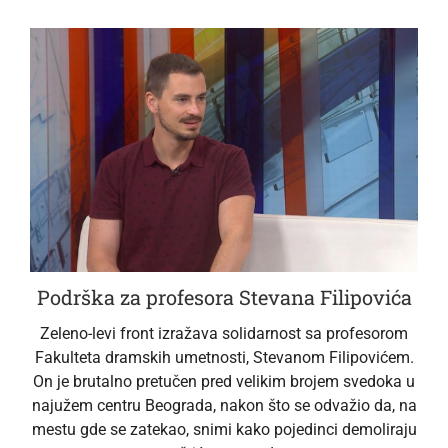
Podrška za profesora Stevana Filipovića
Zeleno-levi front izražava solidarnost sa profesorom
Fakulteta dramskih umetnosti, Stevanom Filipovićem.
On je brutalno pretučen pred velikim brojem svedoka u
najužem centru Beograda, nakon što se odvažio da, na
mestu gde se zatekao, snimi kako pojedinci demoliraju