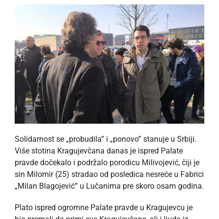
Solidarnost se „probudila” i „ponovo” stanuje u Srbiji.
Više stotina Kragujevčana danas je ispred Palate
pravde dočekalo i podržalo porodicu Milivojević, čiji je
sin Milomir (25) stradao od posledica nesreće u Fabrici
„Milan Blagojević” u Lučanima pre skoro osam godina.
Plato ispred ogromne Palate pravde u Kragujevcu je