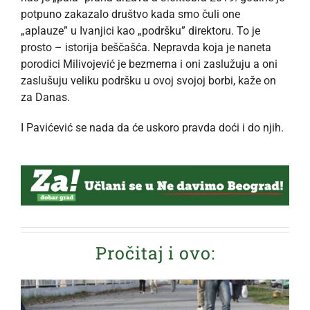
potpuno zakazalo društvo kada smo čuli one
„aplauze” u Ivanjici kao „podršku” direktoru. To je
prosto – istorija beščašća. Nepravda koja je naneta
porodici Milivojević je bezmerna i oni zaslužuju a oni
zaslušuju veliku podršku u ovoj svojoj borbi, kaže on
za Danas.
I Pavićević se nada da će uskoro pravda doći i do njih.
Pročitaj i ovo: