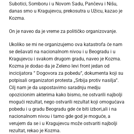
Subotici, Somboru i u Novom Sadu, Pančevu i Nišu,
danas smo u Kragujevcu, prekosutra u Užicu, kazao je
Kozma.
On je naveo da je vreme za političko organizovanje.
Ukoliko se mi ne organizujemo ova katastrofa će nam
se dešavati na nacionalnom nivou i u Beogradu i u
Kragujevcu i svakom drugom gradu, naveo je Kozma.
Kozma je dodao da je Zeleno levi front jedan od
incicijatora “ Dogovora za pobedu“, dokumenta koji su
potpisali organizatori protesta „Srbija protiv nasilja“.
Cilj nam je da uspostavimo saradnju medju
opozicionim akterima kako bismo, ne ostvarili najbolji
mogući rezultat, nego ostvarili rezultat koji omogućava
pobedu i u gradu Beogradu gde će biti izbori,ali i na
nacionalnom nivou i tamo gde god je moguće, a
verujem da se i u Kragujevcu može ostvariti najbolji
rezultat, rekao je Kozma.