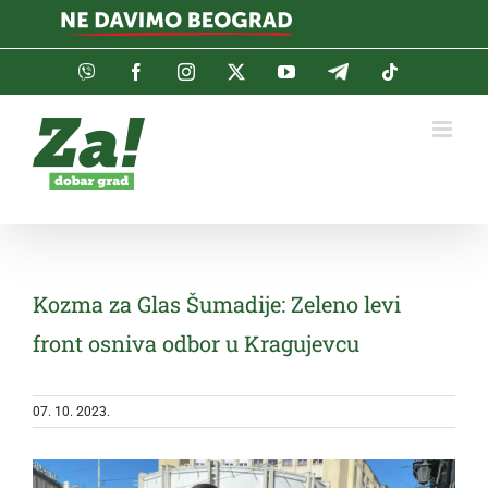
Skip
to
content
Viber
Facebook
Instagram
Twitter
YouTube
Telegram
Tiktok
Kozma za Glas Šumadije: Zeleno levi
front osniva odbor u Kragujevcu
07. 10. 2023.