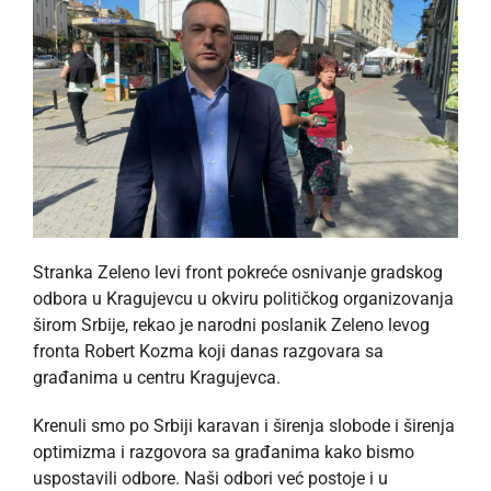
Stranka Zeleno levi front pokreće osnivanje gradskog
odbora u Kragujevcu u okviru političkog organizovanja
širom Srbije, rekao je narodni poslanik Zeleno levog
fronta Robert Kozma koji danas razgovara sa
građanima u centru Kragujevca.
Krenuli smo po Srbiji karavan i širenja slobode i širenja
optimizma i razgovora sa građanima kako bismo
uspostavili odbore. Naši odbori već postoje i u