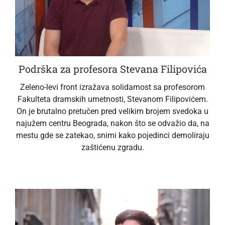
Podrška za profesora Stevana Filipovića
Zeleno-levi front izražava solidarnost sa profesorom
Fakulteta dramskih umetnosti, Stevanom Filipovićem.
On je brutalno pretučen pred velikim brojem svedoka u
najužem centru Beograda, nakon što se odvažio da, na
mestu gde se zatekao, snimi kako pojedinci demoliraju
zaštićenu zgradu.