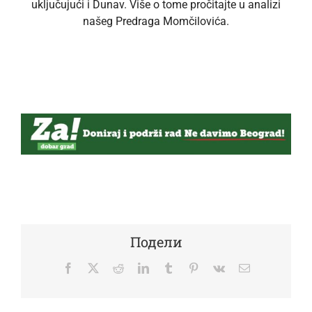
uključujući i Dunav. Više o tome pročitajte u analizi
našeg Predraga Momčilovića.
Подели
Facebook
Twitter
Reddit
LinkedIn
Tumblr
Pinterest
Vk
Email