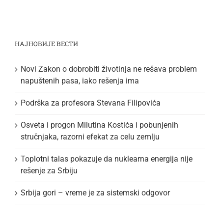
НАЈНОВИЈЕ ВЕСТИ
Novi Zakon o dobrobiti životinja ne rešava problem
napuštenih pasa, iako rešenja ima
Podrška za profesora Stevana Filipovića
Osveta i progon Milutina Kostića i pobunjenih
stručnjaka, razorni efekat za celu zemlju
Toplotni talas pokazuje da nuklearna energija nije
rešenje za Srbiju
Srbija gori – vreme je za sistemski odgovor