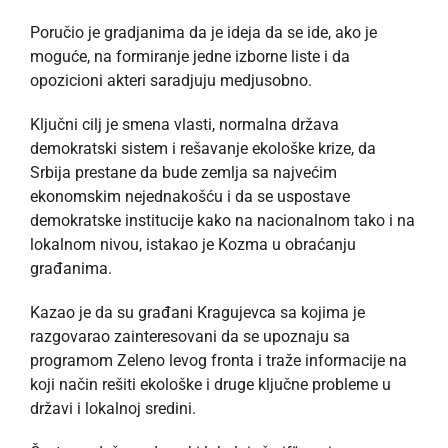
Poručio je gradjanima da je ideja da se ide, ako je
moguće, na formiranje jedne izborne liste i da
opozicioni akteri saradjuju medjusobno.
Ključni cilj je smena vlasti, normalna država
demokratski sistem i rešavanje ekološke krize, da
Srbija prestane da bude zemlja sa najvećim
ekonomskim nejednakošću i da se uspostave
demokratske institucije kako na nacionalnom tako i na
lokalnom nivou, istakao je Kozma u obraćanju
građanima.
Kazao je da su građani Kragujevca sa kojima je
razgovarao zainteresovani da se upoznaju sa
programom Zeleno levog fronta i traže informacije na
koji način rešiti ekološke i druge ključne probleme u
državi i lokalnoj sredini.