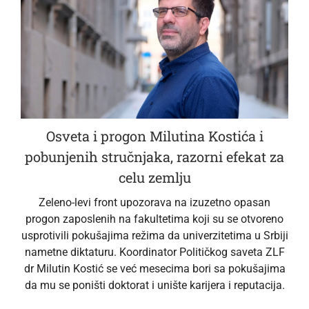
Osveta i progon Milutina Kostića i
pobunjenih stručnjaka, razorni efekat za
celu zemlju
Zeleno-levi front upozorava na izuzetno opasan
progon zaposlenih na fakultetima koji su se otvoreno
usprotivili pokušajima režima da univerzitetima u Srbiji
nametne diktaturu. Koordinator Političkog saveta ZLF
dr Milutin Kostić se već mesecima bori sa pokušajima
da mu se poništi doktorat i unište karijera i reputacija.