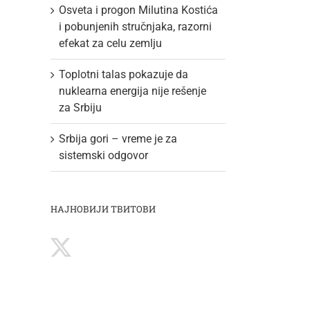
Osveta i progon Milutina Kostića
i pobunjenih stručnjaka, razorni
efekat za celu zemlju
Toplotni talas pokazuje da
nuklearna energija nije rešenje
za Srbiju
Srbija gori – vreme je za
sistemski odgovor
НАЈНОВИЈИ ТВИТОВИ