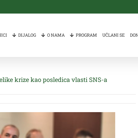
ICI
DIJALOG
O NAMA
PROGRAM
UČLANI SE
DO
elike krize kao posledica vlasti SNS-a