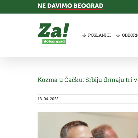
Skip
to
content
POSLANICI
ODBORN
Kozma u Čačku: Srbiju drmaju tri v
13. 04. 2023.