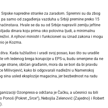
đu Srpske napredne stranke za zaradom. Spremni su da zbog
na, pa samo od zagađenja vazduha u Srbiji premine preko 15
aćinstava. Hvale se da su od Srbije napravili zemlju jeftine
 hiljada dinara koju prima oko polovina ljudi, a minimalnu
eživi. A njihovi ministri i funkcioneri su iznad zakona i mogu
nio je Kozma.
tva. Kada tužilaštvo i uradi svoj posao, kao što su uradile
bale vrh ledenog brega korupcije u EPS-u, budu smenjene da ne
ruge strane, običan građanin, mora da se bori da bi pravdu
ice Milivojević, kako bi odgovarali nadležni u Namenskoj
vog sina usled eksplozije magacina, jer bezbednost na radu
rganizaciji Ozonpress-a održana je Čačku, a učesnici su bili
 Ponoš (Pokret „Srce“), Nebojša Zelenović (Zajedno) i Robert
).