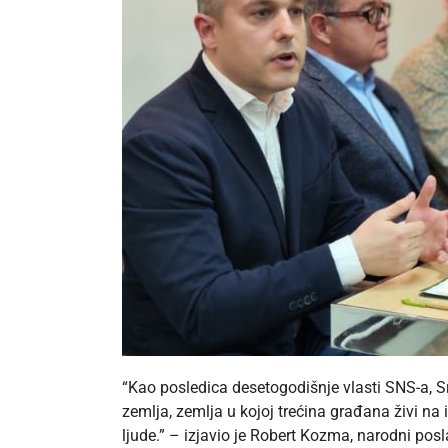
“Kao posledica desetogodišnje vlasti SNS-a, Srb
zemlja, zemlja u kojoj trećina građana živi na 
ljude.” – izjavio je Robert Kozma, narodni pos