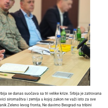
ija se danas suočava sa tri velike krize. Srbija je zatrovana
ivici siromaštva i zemlja u kojoj zakon ne važi isto za sve
lanik Zeleno levog fronta, Ne davimo Beograd na tribini