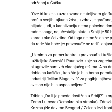
održanoj u Čačku.
“Ove tri krize su uzrokovane neutoljivom gla
profita svojih tajkuna žrtvuju zdravlje građa
hiljada ljudi, a kanalizaciju nema polovina dom
radne snage, najučestalija plata u Srbiji je 50
zaradu oko četvrtine. Od toga ne može da se pr
da rade šta hoće jer pravosuđe ne radi”- objas
„Uzmimo za primer kontrolu pravosuđa i tužilaš
tužiteljske Savović i Paunović, koje su zagre
bi ugrozile sam vrh vladajućeg režima. A sa d
dobio na kašičicu, kao što je bila borba porod
industriji “Milan Blagojević” za pogibju njiho
svesno nije bila uspostavljena.”
Tribina „Da li je pravda dostižna u Srbiji?“ u o
Zoran Lutovac (Demokratska stranka), Zdravko
Kozma (Ne davimo Beograd / Zeleno-levi front