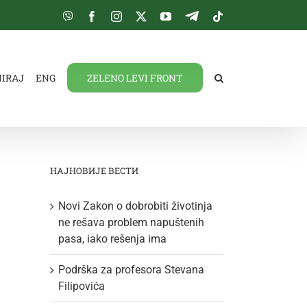
Viber
Facebook
Instagram
Twitter
YouTube
Telegram
Tiktok
NIRAJ
ENG
ZELENO LEVI FRONT
НАЈНОВИЈЕ ВЕСТИ
Novi Zakon o dobrobiti životinja
ne rešava problem napuštenih
pasa, iako rešenja ima
Podrška za profesora Stevana
Filipovića