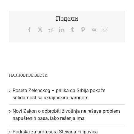
Подели
Facebook
Twitter
Reddit
LinkedIn
Tumblr
Pinterest
Vk
Email
НАЈНОВИЈЕ ВЕСТИ
Poseta Zelenskog – prilika da Srbija pokaže
solidarnost sa ukrajinskim narodom
Novi Zakon o dobrobiti životinja ne rešava problem
napuštenih pasa, iako rešenja ima
Podrška za profesora Stevana Filipovića