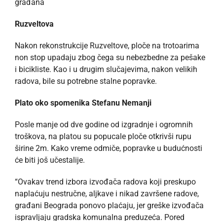
građana
Ruzveltova
Nakon rekonstrukcije Ruzveltove, ploče na trotoarima
non stop upadaju zbog čega su nebezbedne za pešake
i bicikliste. Kao i u drugim slučajevima, nakon velikih
radova, bile su potrebne stalne popravke.
Plato oko spomenika Stefanu Nemanji
Posle manje od dve godine od izgradnje i ogromnih
troškova, na platou su popucale ploče otkrivši rupu
širine 2m. Kako vreme odmiče, popravke u budućnosti
će biti još učestalije.
“Ovakav trend izbora izvođača radova koji preskupo
naplaćuju nestručne, aljkave i nikad završene radove,
građani Beograda ponovo plaćaju, jer greške izvođača
ispravljaju gradska komunalna preduzeća. Pored