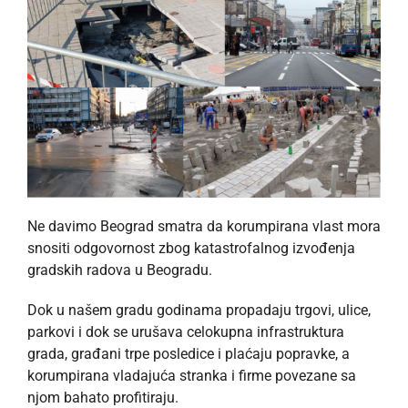
Ne davimo Beograd smatra da korumpirana vlast mora
snositi odgovornost zbog katastrofalnog izvođenja
gradskih radova u Beogradu.
Dok u našem gradu godinama propadaju trgovi, ulice,
parkovi i dok se urušava celokupna infrastruktura
grada, građani trpe posledice i plaćaju popravke, a
korumpirana vladajuća stranka i firme povezane sa
njom bahato profitiraju.