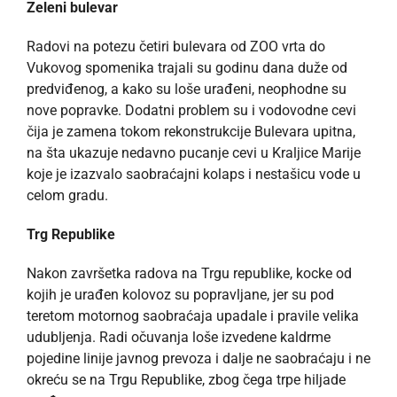
Zeleni bulevar
Radovi na potezu četiri bulevara od ZOO vrta do
Vukovog spomenika trajali su godinu dana duže od
predviđenog, a kako su loše urađeni, neophodne su
nove popravke. Dodatni problem su i vodovodne cevi
čija je zamena tokom rekonstrukcije Bulevara upitna,
na šta ukazuje nedavno pucanje cevi u Kraljice Marije
koje je izazvalo saobraćajni kolaps i nestašicu vode u
celom gradu.
Trg Republike
Nakon završetka radova na Trgu republike, kocke od
kojih je urađen kolovoz su popravljane, jer su pod
teretom motornog saobraćaja upadale i pravile velika
udubljenja. Radi očuvanja loše izvedene kaldrme
pojedine linije javnog prevoza i dalje ne saobraćaju i ne
okreću se na Trgu Republike, zbog čega trpe hiljade