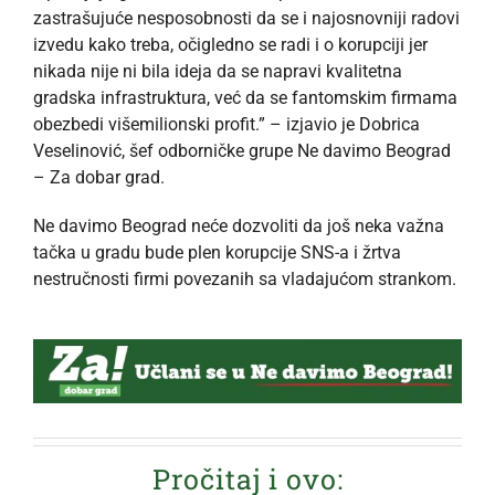
zastrašujuće nesposobnosti da se i najosnovniji radovi
izvedu kako treba, očigledno se radi i o korupciji jer
nikada nije ni bila ideja da se napravi kvalitetna
gradska infrastruktura, već da se fantomskim firmama
obezbedi višemilionski profit.” – izjavio je Dobrica
Veselinović, šef odborničke grupe Ne davimo Beograd
– Za dobar grad.
Ne davimo Beograd neće dozvoliti da još neka važna
tačka u gradu bude plen korupcije SNS-a i žrtva
nestručnosti firmi povezanih sa vladajućom strankom.
Pročitaj i ovo: