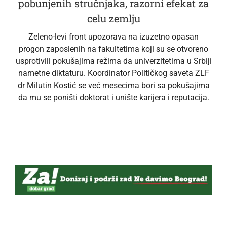
pobunjenih stručnjaka, razorni efekat za
celu zemlju
Zeleno-levi front upozorava na izuzetno opasan
progon zaposlenih na fakultetima koji su se otvoreno
usprotivili pokušajima režima da univerzitetima u Srbiji
nametne diktaturu. Koordinator Političkog saveta ZLF
dr Milutin Kostić se već mesecima bori sa pokušajima
da mu se poništi doktorat i unište karijera i reputacija.