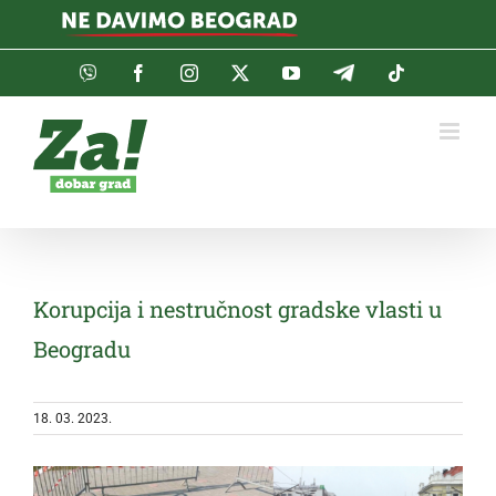
Skip
to
content
Viber
Facebook
Instagram
Twitter
YouTube
Telegram
Tiktok
Korupcija i nestručnost gradske vlasti u
Beogradu
18. 03. 2023.