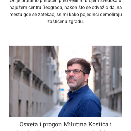
On je brutalno pretučen pred velikim brojem svedoka u
najužem centru Beograda, nakon što se odvažio da, na
mestu gde se zatekao, snimi kako pojedinci demoliraju
zaštićenu zgradu.
Osveta i progon Milutina Kostića i