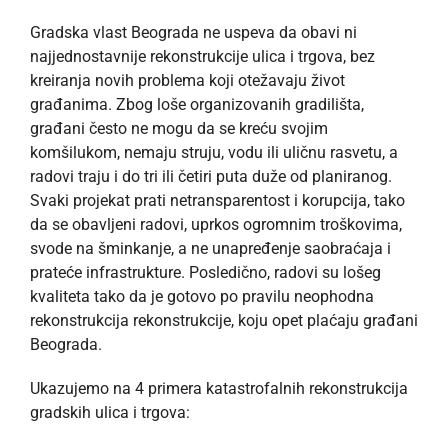
Gradska vlast Beograda ne uspeva da obavi ni
najjednostavnije rekonstrukcije ulica i trgova, bez
kreiranja novih problema koji otežavaju život
građanima. Zbog loše organizovanih gradilišta,
građani često ne mogu da se kreću svojim
komšilukom, nemaju struju, vodu ili uličnu rasvetu, a
radovi traju i do tri ili četiri puta duže od planiranog.
Svaki projekat prati netransparentost i korupcija, tako
da se obavljeni radovi, uprkos ogromnim troškovima,
svode na šminkanje, a ne unapređenje saobraćaja i
prateće infrastrukture. Posledično, radovi su lošeg
kvaliteta tako da je gotovo po pravilu neophodna
rekonstrukcija rekonstrukcije, koju opet plaćaju građani
Beograda.
Ukazujemo na 4 primera katastrofalnih rekonstrukcija
gradskih ulica i trgova: