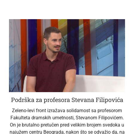
Podrška za profesora Stevana Filipovića
Zeleno-levi front izražava solidarnost sa profesorom
Fakulteta dramskih umetnosti, Stevanom Filipovićem.
On je brutalno pretučen pred velikim brojem svedoka u
najužem centru Beograda, nakon što se odvažio da, na