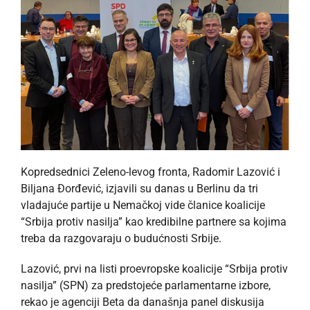
Kopredsednici Zeleno-levog fronta, Radomir Lazović i
Biljana Đorđević, izjavili su danas u Berlinu da tri
vladajuće partije u Nemačkoj vide članice koalicije
“Srbija protiv nasilja” kao kredibilne partnere sa kojima
treba da razgovaraju o budućnosti Srbije.
Lazović, prvi na listi proevropske koalicije “Srbija protiv
nasilja” (SPN) za predstojeće parlamentarne izbore,
rekao je agenciji Beta da današnja panel diskusija