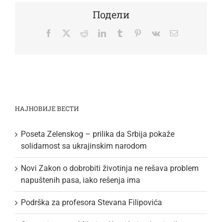
Подели
Facebook
Twitter
Reddit
LinkedIn
Tumblr
Pinterest
Vk
Email
НАЈНОВИЈЕ ВЕСТИ
Poseta Zelenskog – prilika da Srbija pokaže
solidarnost sa ukrajinskim narodom
Novi Zakon o dobrobiti životinja ne rešava problem
napuštenih pasa, iako rešenja ima
Podrška za profesora Stevana Filipovića