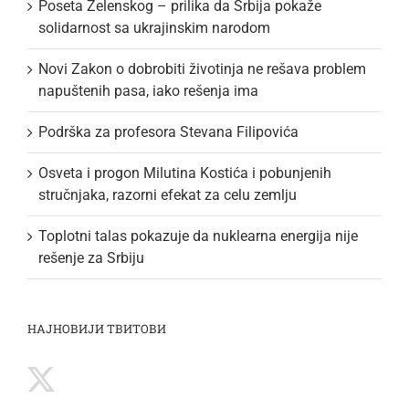
Poseta Zelenskog – prilika da Srbija pokaže
solidarnost sa ukrajinskim narodom
Novi Zakon o dobrobiti životinja ne rešava problem
napuštenih pasa, iako rešenja ima
Podrška za profesora Stevana Filipovića
Osveta i progon Milutina Kostića i pobunjenih
stručnjaka, razorni efekat za celu zemlju
Toplotni talas pokazuje da nuklearna energija nije
rešenje za Srbiju
НАЈНОВИЈИ ТВИТОВИ