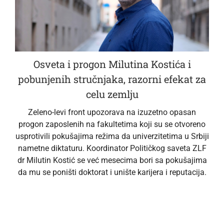
Osveta i progon Milutina Kostića i
pobunjenih stručnjaka, razorni efekat za
celu zemlju
Zeleno-levi front upozorava na izuzetno opasan
progon zaposlenih na fakultetima koji su se otvoreno
usprotivili pokušajima režima da univerzitetima u Srbiji
nametne diktaturu. Koordinator Političkog saveta ZLF
dr Milutin Kostić se već mesecima bori sa pokušajima
da mu se poništi doktorat i unište karijera i reputacija.