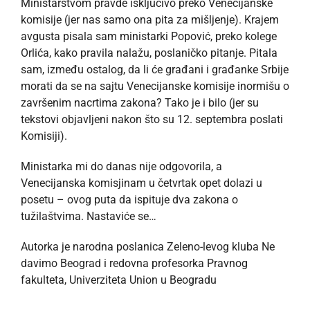
Ministarstvom pravde isključivo preko Venecijanske
komisije (jer nas samo ona pita za mišljenje). Krajem
avgusta pisala sam ministarki Popović, preko kolege
Orlića, kako pravila nalažu, poslaničko pitanje. Pitala
sam, između ostalog, da li će građani i građanke Srbije
morati da se na sajtu Venecijanske komisije inormišu o
završenim nacrtima zakona? Tako je i bilo (jer su
tekstovi objavljeni nakon što su 12. septembra poslati
Komisiji).
Ministarka mi do danas nije odgovorila, a
Venecijanska komisjinam u četvrtak opet dolazi u
posetu – ovog puta da ispituje dva zakona o
tužilaštvima. Nastaviće se…
Autorka je narodna poslanica Zeleno-levog kluba Ne
davimo Beograd i redovna profesorka Pravnog
fakulteta, Univerziteta Union u Beogradu