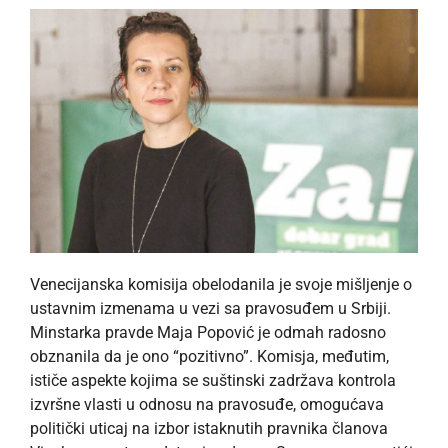
Venecijanska komisija obelodanila je svoje mišljenje o
ustavnim izmenama u vezi sa pravosuđem u Srbiji.
Minstarka pravde Maja Popović je odmah radosno
obznanila da je ono “pozitivno”. Komisja, međutim,
ističe aspekte kojima se suštinski zadržava kontrola
izvršne vlasti u odnosu na pravosuđe, omogućava
politički uticaj na izbor istaknutih pravnika članova