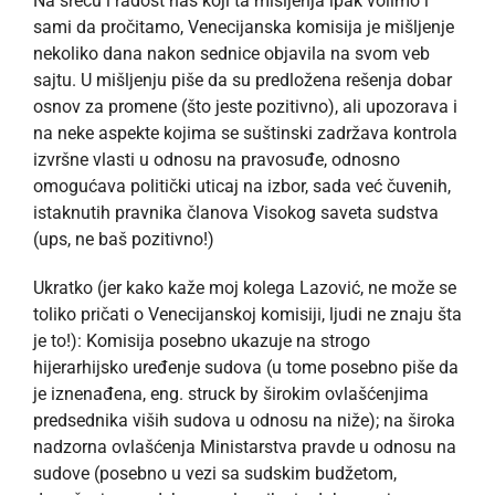
Na sreću i radost nas koji ta mišljenja ipak volimo i
sami da pročitamo, Venecijanska komisija je mišljenje
nekoliko dana nakon sednice objavila na svom veb
sajtu. U mišljenju piše da su predložena rešenja dobar
osnov za promene (što jeste pozitivno), ali upozorava i
na neke aspekte kojima se suštinski zadržava kontrola
izvršne vlasti u odnosu na pravosuđe, odnosno
omogućava politički uticaj na izbor, sada već čuvenih,
istaknutih pravnika članova Visokog saveta sudstva
(ups, ne baš pozitivno!)
Ukratko (jer kako kaže moj kolega Lazović, ne može se
toliko pričati o Venecijanskoj komisiji, ljudi ne znaju šta
je to!): Komisija posebno ukazuje na strogo
hijerarhijsko uređenje sudova (u tome posebno piše da
je iznenađena, eng. struck by širokim ovlašćenjima
predsednika viših sudova u odnosu na niže); na široka
nadzorna ovlašćenja Ministarstva pravde u odnosu na
sudove (posebno u vezi sa sudskim budžetom,