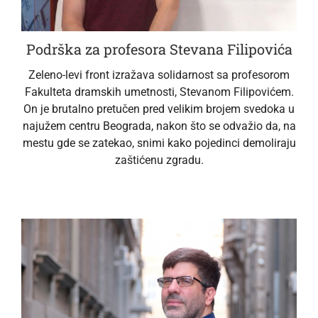
Podrška za profesora Stevana Filipovića
Zeleno-levi front izražava solidarnost sa profesorom
Fakulteta dramskih umetnosti, Stevanom Filipovićem.
On je brutalno pretučen pred velikim brojem svedoka u
najužem centru Beograda, nakon što se odvažio da, na
mestu gde se zatekao, snimi kako pojedinci demoliraju
zaštićenu zgradu.