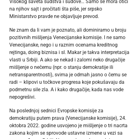
Visokog saveta sudstva i sudove… Samo se mora otići
na njihov sajt i pročitati šta piše, jer srpsko
Ministarstvo pravde ne objavljuje prevod.
Ne znam da li vam je poznato, ali dominiramo u broju
pozitivnih mišljenja Venecijanske komisije. I ne samo
Venecijanske, nego i u raznim ocenama kreditnog
rejtinga, doing biznisa i sl. Makar je takva interpretacija
vlasti u Srbiji. A ako se nekad i zalomi neko drugačije
mišljenje o nečemu (npr. o stanju demokratije ili
netransparentnosti), svima je odmah jasno o čemu se
radi – klipovi u točkove progresa koje pokušavaju da
podmetnu sile zla. A i kako drugačije, kada nas vode
nepogrešivi.
Na poslednjoj sednici Evropske komisije za
demokratiju putem prava (Venecijanske komisije), 24.
oktobra 2022. godine usvojeno je mišljenje o tri nacrta
zakona kojim se sprovode ustavne izmene u vezi sa