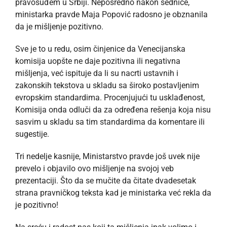
pravosuđem u Srbiji. Neposredno nakon sednice,
ministarka pravde Maja Popović radosno je obznanila
da je mišljenje pozitivno.
Sve je to u redu, osim činjenice da Venecijanska
komisija uopšte ne daje pozitivna ili negativna
mišljenja, već ispituje da li su nacrti ustavnih i
zakonskih tekstova u skladu sa široko postavljenim
evropskim standardima. Procenjujući tu usklađenost,
Komisija onda odluči da za određena rešenja koja nisu
sasvim u skladu sa tim standardima da komentare ili
sugestije.
Tri nedelje kasnije, Ministarstvo pravde još uvek nije
prevelo i objavilo ovo mišljenje na svojoj veb
prezentaciji. Što da se mučite da čitate dvadesetak
strana pravničkog teksta kad je ministarka već rekla da
je pozitivno!