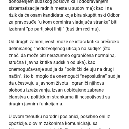
donošenjem sudskog poslovnika i odobravanjem
sistematizacije radnih mesta u sudovima); kao i na
rizik da će osam kandidata koje bira skupštinski Odbor
za pravosuđe “u kom dominira vladajuća stranka” biti
izabrani “po partijskoj liniji” (baš tim rečima).
Od drugih zanimljivosti može se istaći kritika preširoko
definisanog “nedozvoljenog uticaja na sudije” (što
znači da može biti nerazumno ograničena normalna,
stručna i javna kritika sudskih odluka), kao i
onemogućavanje sudija da “politički deluju na drugi
način”, što bi moglo da onemogući “neposlušne” sudije
da učestvuju u javnom životu i ograniči njihovu
slobodu izražavanja, izvan uobičajene zabrane
članstva u političkim strankama ili nespojivosti sa
drugim javnim funkcijama.
U ovom trenutku narodni poslanici, posebno oni iz
opozicije, o ovim zakonima komuniciraju sa