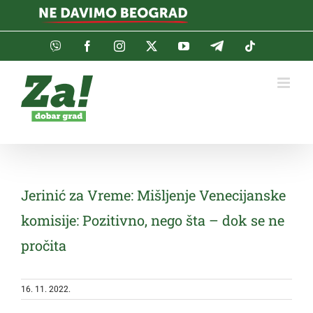
Skip
to
content
Viber
Facebook
Instagram
Twitter
YouTube
Telegram
Tiktok
Jerinić za Vreme: Mišljenje Venecijanske
komisije: Pozitivno, nego šta – dok se ne
pročita
16. 11. 2022.