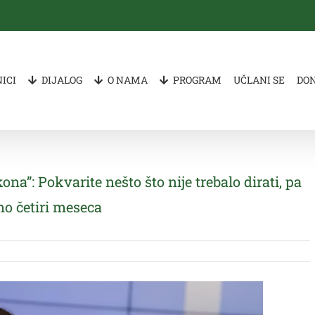
ICI
DIJALOG
O NAMA
PROGRAM
UČLANI SE
DO
a”: Pokvarite nešto što nije trebalo dirati, pa
mo četiri meseca