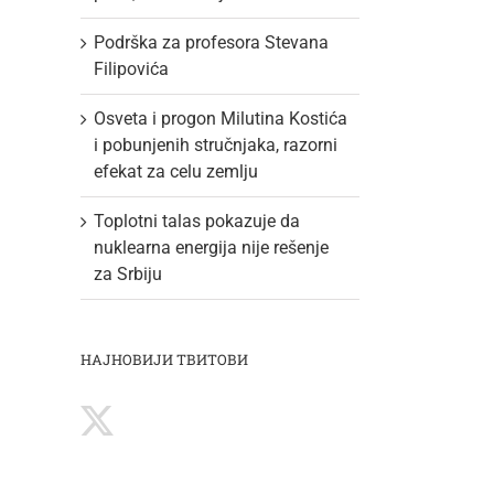
Podrška za profesora Stevana
Filipovića
Osveta i progon Milutina Kostića
i pobunjenih stručnjaka, razorni
efekat za celu zemlju
Toplotni talas pokazuje da
nuklearna energija nije rešenje
za Srbiju
НАЈНОВИЈИ ТВИТОВИ