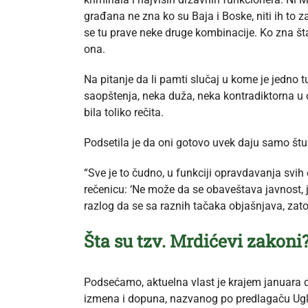
građana ne zna ko su Baja i Boske, niti ih to z
se tu prave neke druge kombinacije. Ko zna šta 
ona.
Na pitanje da li pamti slučaj u kome je jedno t
saopštenja, neka duža, neka kontradiktorna u o
bila toliko rečita.
Podsetila je da oni gotovo uvek daju samo štur
“Sve je to čudno, u funkciji opravdavanja svih 
rečenicu: ‘Ne može da se obaveštava javnost, j
razlog da se sa raznih tačaka objašnjava, zato
Šta su tzv. Mrdićevi zakoni
Podsećamo, aktuelna vlast je krajem januara 
izmena i dopuna, nazvanog po predlagaču Uglj