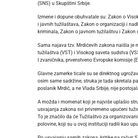
(SNS) u Skupštini Srbije.
Izmene i dopune obuhvatale su: Zakon o Visok
i javnih tužilaštava, Zakon o organizaciji i n
kriminala, Zakon o javnom tužilaštvu i Zakon 
Sama najava tzv. Mrdićevih zakona naišla je 
tužilaštva (VST) i Visokog saveta sudstva (VSS)
I zvaničnika, prvenstveno Evropske komisije (E
Glavne zamerke ticale su se direktnog ugrožav
osim same sadržine, struka je tada skretala pa
poslanik Mrdić, a ne Vlada Srbije, nije postoj
A možda i momenat koji je najviše uplašio st
usvajanja zakona svi privremeno upućeni tuži
To je značilo da će Tužilaštvo za organizovani
polovine, koji su u ovoj instituciji radili kao up
Po usvajanju samih zakona, kritike na račun Sr