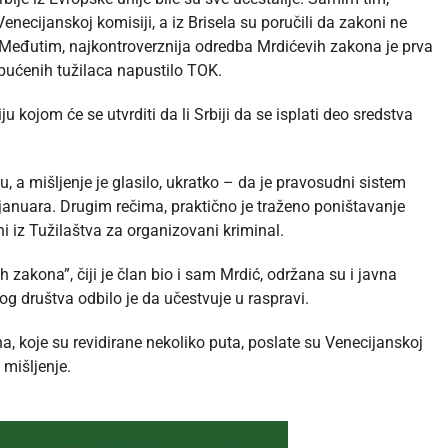
necijanskoj komisiji, a iz Brisela su poručili da zakoni ne
 Međutim, najkontroverznija odredba Mrdićevih zakona je prva
 upućenih tužilaca napustilo TOK.
ju kojom će se utvrditi da li Srbiji da se isplati deo sredstva
u, a mišljenje je glasilo, ukratko – da je pravosudni sistem
. januara. Drugim rečima, praktično je traženo poništavanje
i iz Tužilaštva za organizovani kriminal.
zakona”, čiji je član bio i sam Mrdić, održana su i javna
og društva odbilo je da učestvuje u raspravi.
, koje su revidirane nekoliko puta, poslate su Venecijanskoj
 mišljenje.