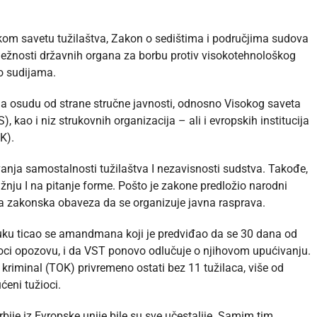
om savetu tužilaštva, Zakon o sedištima i područjima sudova
adležnosti državnih organa za borbu protiv visokotehnološkog
o sudijama.
na osudu od strane stručne javnosti, odnosno Visokog saveta
, kao i niz strukovnih organizacija – ali i evropskih institucija
K).
anja samostalnosti tužilaštva I nezavisnosti sudstva. Takođe,
žnju I na pitanje forme. Pošto je zakone predložio narodni
ala zakonska obaveza da se organizuje javna rasprava.
ruku ticao se amandmana koji je predviđao da se 30 dana od
oci opozovu, i da VST ponovo odlučuje o njihovom upućivanju.
 kriminal (TOK) privremeno ostati bez 11 tužilaca, više od
ućeni tužioci.
bije iz Evropske unije bile su sve učestalije. Samim tim,