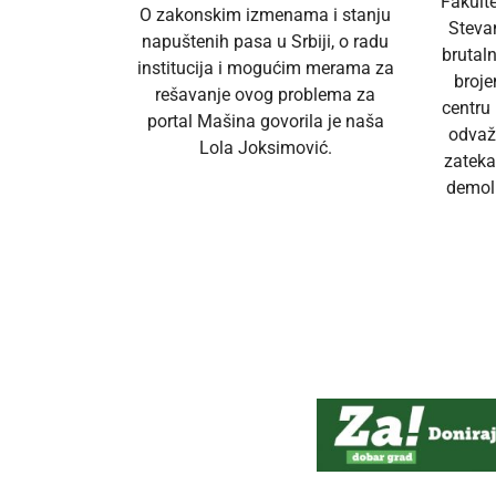
Fakult
O zakonskim izmenama i stanju
Steva
napuštenih pasa u Srbiji, o radu
brutal
institucija i mogućim merama za
broj
rešavanje ovog problema za
centru
portal Mašina govorila je naša
odvaž
Lola Joksimović.
zateka
demoli