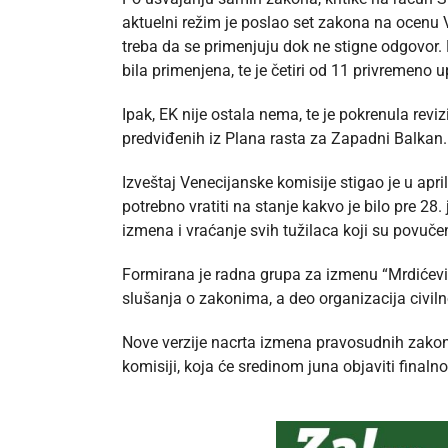
aktuelni režim je poslao set zakona na ocenu Ve
treba da se primenjuju dok ne stigne odgovor.
bila primenjena, te je četiri od 11 privremeno
Ipak, EK nije ostala nema, te je pokrenula revizi
predviđenih iz Plana rasta za Zapadni Balkan.
Izveštaj Venecijanske komisije stigao je u april
potrebno vratiti na stanje kakvo je bilo pre 28
izmena i vraćanje svih tužilaca koji su povučen
Formirana je radna grupa za izmenu “Mrdićevih 
slušanja o zakonima, a deo organizacija civiln
Nove verzije nacrta izmena pravosudnih zakona
komisiji, koja će sredinom juna objaviti finalno