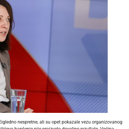
e očigledno nespretne, ali su opet pokazale vezu organizovanog
ilićevo hapšenje nije proizvelo dovoljne rezultate. Većina