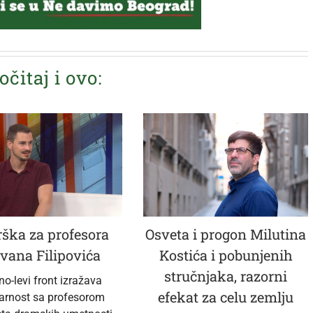
očitaj i ovo:
ška za profesora
Osveta i progon Milutina
vana Filipovića
Kostića i pobunjenih
stručnjaka, razorni
no-levi front izražava
efekat za celu zemlju
darnost sa profesorom