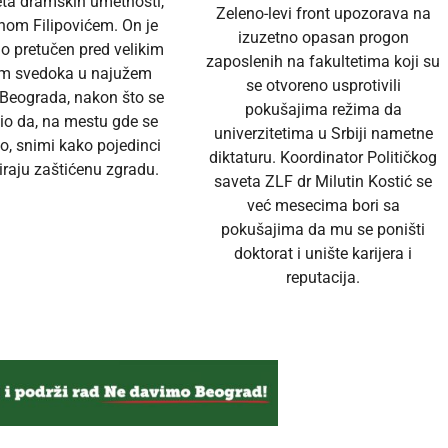
eta dramskih umetnosti,
Zeleno-levi front upozorava na
nom Filipovićem. On je
izuzetno opasan progon
no pretučen pred velikim
zaposlenih na fakultetima koji su
em svedoka u najužem
se otvoreno usprotivili
 Beograda, nakon što se
pokušajima režima da
io da, na mestu gde se
univerzitetima u Srbiji nametne
o, snimi kako pojedinci
diktaturu. Koordinator Političkog
raju zaštićenu zgradu.
saveta ZLF dr Milutin Kostić se
već mesecima bori sa
pokušajima da mu se poništi
doktorat i unište karijera i
reputacija.