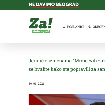
Skip
to
content
POSLANICI
ODBORN
Jerinić o izmenama “Mrdićevih zakon
se hvalite kako ste popravili za sa
16. 06. 2026.