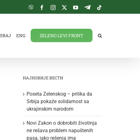
Viber
Facebook
Instagram
Twitter
YouTube
Telegram
Tiktok
NIRAJ
ENG
ZELENO LEVI FRONT
НАЈНОВИЈЕ ВЕСТИ
Poseta Zelenskog – prilika da
Srbija pokaže solidarnost sa
ukrajinskim narodom
Novi Zakon o dobrobiti životinja
ne rešava problem napuštenih
pasa, iako rešenja ima