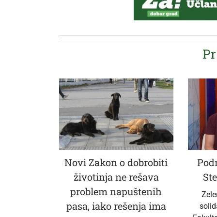
Pr
Novi Zakon o dobrobiti
Podr
životinja ne rešava
Ste
problem napuštenih
Zele
pasa, iako rešenja ima
soli