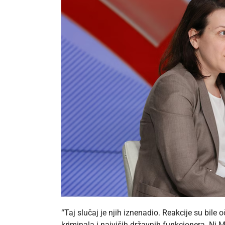
“Taj slučaj je njih iznenadio. Reakcije su bil
kriminala i najviših državnih funkcionera. Ni M