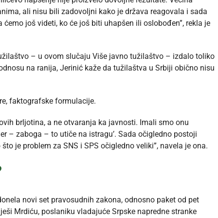
anima, ali nisu bili zadovoljni kako je država reagovala i sada
ćemo još videti, ko će još biti uhapšen ili oslobođen”, rekla je
užilaštvo – u ovom slučaju Više javno tužilaštvo – izdalo toliko
dnosu na ranija, Jerinić kaže da tužilaštva u Srbiji obično nisu
e, faktografske formulacije.
ovih brljotina, a ne otvaranja ka javnosti. Imali smo onu
er – zaboga – to utiče na istragu’. Sada očigledno postoji
 što je problem za SNS i SPS očigledno veliki”, navela je ona.
?
donela novi set pravosudnih zakona, odnosno paket od pet
eši Mrdiću, poslaniku vladajuće Srpske napredne stranke