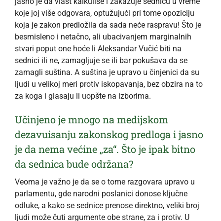
jasno je da vlast kalkuliše i zakazuje sednicu u vreme
koje joj više odgovara, optužujući pri tome opoziciju
koja je zakon predložila da sada neće raspravu! Što je
besmisleno i netačno, ali ubacivanjem marginalnih
stvari poput one hoće li Aleksandar Vučić biti na
sednici ili ne, zamagljuje se ili bar pokušava da se
zamagli suština. A suština je upravo u činjenici da su
ljudi u velikoj meri protiv iskopavanja, bez obzira na to
za koga i glasaju li uopšte na izborima.
Učinjeno je mnogo na medijskom
dezavuisanju zakonskog predloga i jasno
je da nema većine „za“. Što je ipak bitno
da sednica bude održana?
Veoma je važno je da se o tome razgovara upravo u
parlamentu, gde narodni poslanici donose ključne
odluke, a kako se sednice prenose direktno, veliki broj
ljudi može čuti argumente obe strane, za i protiv. U