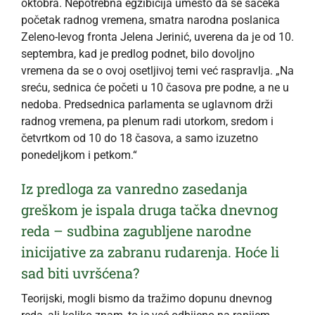
oktobra. Nepotrebna egzibicija umesto da se sačeka
početak radnog vremena, smatra narodna poslanica
Zeleno-levog fronta Jelena Jerinić, uverena da je od 10.
septembra, kad je predlog podnet, bilo dovoljno
vremena da se o ovoj osetljivoj temi već raspravlja. „Na
sreću, sednica će početi u 10 časova pre podne, a ne u
nedoba. Predsednica parlamenta se uglavnom drži
radnog vremena, pa plenum radi utorkom, sredom i
četvrtkom od 10 do 18 časova, a samo izuzetno
ponedeljkom i petkom.“
Iz predloga za vanredno zasedanja
greškom je ispala druga tačka dnevnog
reda – sudbina zagubljene narodne
inicijative za zabranu rudarenja. Hoće li
sad biti uvršćena?
Teorijski, mogli bismo da tražimo dopunu dnevnog