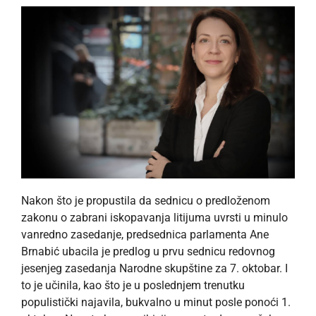
Nakon što je propustila da sednicu o predloženom
zakonu o zabrani iskopavanja litijuma uvrsti u minulo
vanredno zasedanje, predsednica parlamenta Ane
Brnabić ubacila je predlog u prvu sednicu redovnog
jesenjeg zasedanja Narodne skupštine za 7. oktobar. I
to je učinila, kao što je u poslednjem trenutku
populistički najavila, bukvalno u minut posle ponoći 1.