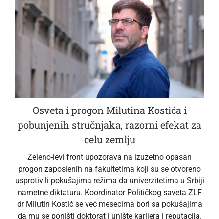
Osveta i progon Milutina Kostića i
pobunjenih stručnjaka, razorni efekat za
celu zemlju
Zeleno-levi front upozorava na izuzetno opasan
progon zaposlenih na fakultetima koji su se otvoreno
usprotivili pokušajima režima da univerzitetima u Srbiji
nametne diktaturu. Koordinator Političkog saveta ZLF
dr Milutin Kostić se već mesecima bori sa pokušajima
da mu se poništi doktorat i unište karijera i reputacija.