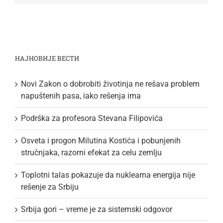
НАЈНОВИЈЕ ВЕСТИ
Novi Zakon o dobrobiti životinja ne rešava problem
napuštenih pasa, iako rešenja ima
Podrška za profesora Stevana Filipovića
Osveta i progon Milutina Kostića i pobunjenih
stručnjaka, razorni efekat za celu zemlju
Toplotni talas pokazuje da nuklearna energija nije
rešenje za Srbiju
Srbija gori – vreme je za sistemski odgovor