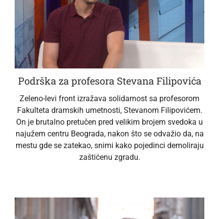
Podrška za profesora Stevana Filipovića
Zeleno-levi front izražava solidarnost sa profesorom
Fakulteta dramskih umetnosti, Stevanom Filipovićem.
On je brutalno pretučen pred velikim brojem svedoka u
najužem centru Beograda, nakon što se odvažio da, na
mestu gde se zatekao, snimi kako pojedinci demoliraju
zaštićenu zgradu.