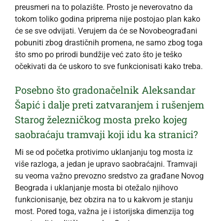
preusmeri na to polazište. Prosto je neverovatno da
tokom toliko godina priprema nije postojao plan kako
će se sve odvijati. Verujem da će se Novobeograđani
pobuniti zbog drastičnih promena, ne samo zbog toga
što smo po prirodi bundžije već zato što je teško
očekivati da će uskoro to sve funkcionisati kako treba.
Posebno što gradonačelnik Aleksandar
Šapić i dalje preti zatvaranjem i rušenjem
Starog železničkog mosta preko kojeg
saobraćaju tramvaji koji idu ka stranici?
Mi se od početka protivimo uklanjanju tog mosta iz
više razloga, a jedan je upravo saobraćajni. Tramvaji
su veoma važno prevozno sredstvo za građane Novog
Beograda i uklanjanje mosta bi otežalo njihovo
funkcionisanje, bez obzira na to u kakvom je stanju
most. Pored toga, važna je i istorijska dimenzija tog