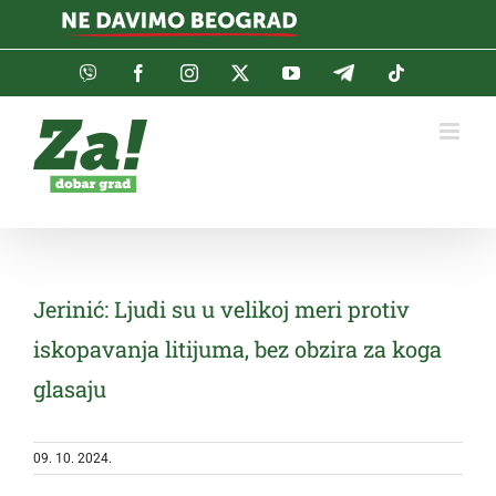
Skip
to
content
Viber
Facebook
Instagram
Twitter
YouTube
Telegram
Tiktok
Jerinić: Ljudi su u velikoj meri protiv
iskopavanja litijuma, bez obzira za koga
glasaju
09. 10. 2024.