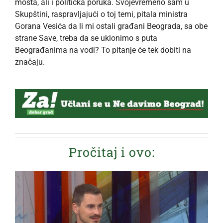
mosta, ali i politička poruka. Svojevremeno sam u
Skupštini, raspravljajući o toj temi, pitala ministra
Gorana Vesića da li mi ostali građani Beograda, sa obe
strane Save, treba da se uklonimo s puta
Beograđanima na vodi? To pitanje će tek dobiti na
značaju.
Pročitaj i ovo: