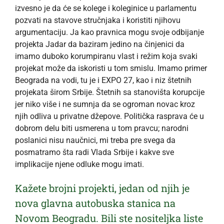
izvesno je da će se kolege i koleginice u parlamentu
pozvati na stavove stručnjaka i koristiti njihovu
argumentaciju. Ja kao pravnica mogu svoje odbijanje
projekta Jadar da baziram jedino na činjenici da
imamo duboko korumpiranu vlast i režim koja svaki
projekat može da iskoristi u tom smislu. Imamo primer
Beograda na vodi, tu je i EXPO 27, kao i niz štetnih
projekata širom Srbije. Štetnih sa stanovišta korupcije
jer niko više i ne sumnja da se ogroman novac kroz
njih odliva u privatne džepove. Politička rasprava će u
dobrom delu biti usmerena u tom pravcu; narodni
poslanici nisu naučnici, mi treba pre svega da
posmatramo šta radi Vlada Srbije i kakve sve
implikacije njene odluke mogu imati.
Kažete brojni projekti, jedan od njih je
nova glavna autobuska stanica na
Novom Beogradu. Bili ste nositeljka liste