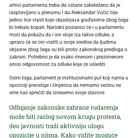
arhivi parlamenta treba da ostane zabeleženo da je
raspravljano u plenumu i da Aleksandar Vučić nije
jedino lice vlasti koje objašnjava građanima zbog čega
bi trebalo kopati. Narodni poslanici će i u parlamentu
moći da pokažu da i oni stoje iza takve odluke, a
upravo će se oni vratiti u svoje sredine da ljudima
objasne zbog čega su bili protiv zakonskog predloga o
zabrani. Potrebno je da svako imenom i prezimenom
snosi odgovornost za odluke koje će uslediti.
Osim toga, parlament je institucionalni put koji nama u
opoziciji preostaje i činjenica da nemamo većinu ne
sme nas sprečiti da iznesemo svoje stavove.
Odbijanje zakonske zabrane rudarenja
može biti razlog novom krugu protesta,
deo javnosti traži aktivniju ulogu
opozicije u njima. Kako vidite moguće