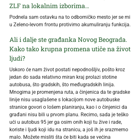
ZLF na lokalnim izborima…
Podnela sam ostavku na to odborničko mesto jer se mi
u Zeleno-levom frontu protivimo akumuliranju funkcija.
Ali i dalje ste građanka Novog Beograda.
Kako tako krupna promena utiče na život
ljudi?
Uskoro će nam život postati nepodnošljiv, pošto kroz
jedan do sada relativno miran kraj prolazi stotine
autobusa, što gradskih, što međugradskih linija.
Mnogima je promenjena ruta, a činjenica da te gradske
linije nisu usaglašene s lokacijom nove autobuske
stranice govori o lošem planiranju, kao i o činjenici da
građani nisu bili u prvom planu. Recimo, sada je teško
ući u autobus 95 jer ga osim onih koji tu žive i rade,
koriste i ljudi koji idu na stranicu, a još ih je srazmerno
malo. Možete misliti šta će biti kada se većina