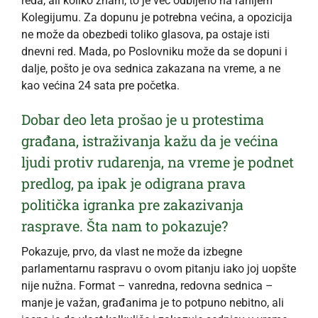
reda, ali koliko znam, to je već odbijeno na ranijem
Kolegijumu. Za dopunu je potrebna većina, a opozicija
ne može da obezbedi toliko glasova, pa ostaje isti
dnevni red. Mada, po Poslovniku može da se dopuni i
dalje, pošto je ova sednica zakazana na vreme, a ne
kao većina 24 sata pre početka.
Dobar deo leta prošao je u protestima
građana, istraživanja kažu da je većina
ljudi protiv rudarenja, na vreme je podnet
predlog, pa ipak je odigrana prava
politička igranka pre zakazivanja
rasprave. Šta nam to pokazuje?
Pokazuje, prvo, da vlast ne može da izbegne
parlamentarnu raspravu o ovom pitanju iako joj uopšte
nije nužna. Format – vanredna, redovna sednica –
manje je važan, građanima je to potpuno nebitno, ali