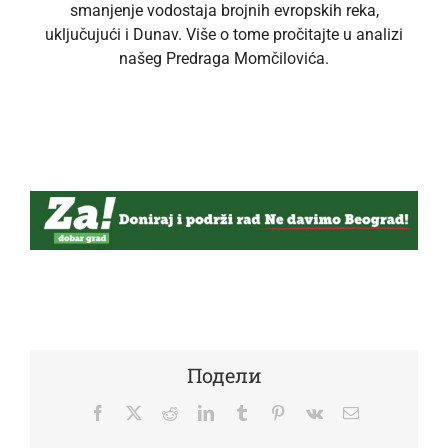
smanjenje vodostaja brojnih evropskih reka,
uključujući i Dunav. Više o tome pročitajte u analizi
našeg Predraga Momčilovića.
Подели
Facebook
Twitter
Reddit
LinkedIn
Tumblr
Pinterest
Vk
Email