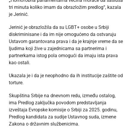
„Homofobna parlamentarna većina moraće da sasluša
tri minuta koliko imam da obrazložim predlog“, kazala
je Jerinić.
Jerinić je obrazložila da su LGBT+ osobe u Srbiji
diskriminisane i da im nije omogućeno da ostvaruju
Ustavom garantovana prava i da je krajnje vreme da se
ljudima koji žive u zajednicama sa partnerima i
partnerkama istog pola omogući da imaju ista prava
kao ostali.
Ukazala je i da je neophodno da ih institucije zaštite od
torture.
Skupština Srbije na dnevnom redu, između ostalog,
ima Predlog zaključka povodom predstavljanja
izveštaja Evropske komisije o Srbiji za 2025. godinu,
Predlog kandidata za sudije Ustavnog suda, izmene
Zakona o državnim službenicima.