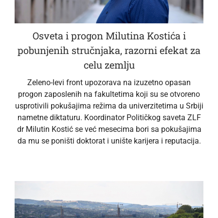
Osveta i progon Milutina Kostića i
pobunjenih stručnjaka, razorni efekat za
celu zemlju
Zeleno-levi front upozorava na izuzetno opasan
progon zaposlenih na fakultetima koji su se otvoreno
usprotivili pokušajima režima da univerzitetima u Srbiji
nametne diktaturu. Koordinator Političkog saveta ZLF
dr Milutin Kostić se već mesecima bori sa pokušajima
da mu se poništi doktorat i unište karijera i reputacija.