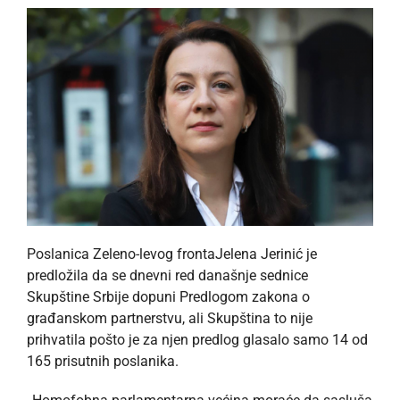
Poslanica Zeleno-levog frontaJelena Jerinić je
predložila da se dnevni red današnje sednice
Skupštine Srbije dopuni Predlogom zakona o
građanskom partnerstvu, ali Skupština to nije
prihvatila pošto je za njen predlog glasalo samo 14 od
165 prisutnih poslanika.