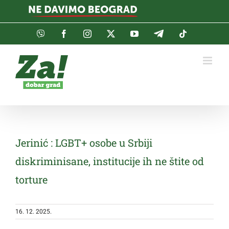
Skip
to
content
Viber
Facebook
Instagram
Twitter
YouTube
Telegram
Tiktok
Jerinić : LGBT+ osobe u Srbiji
diskriminisane, institucije ih ne štite od
torture
16. 12. 2025.