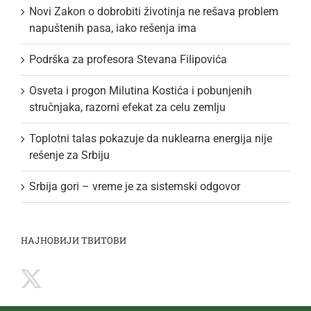
Novi Zakon o dobrobiti životinja ne rešava problem
napuštenih pasa, iako rešenja ima
Podrška za profesora Stevana Filipovića
Osveta i progon Milutina Kostića i pobunjenih
stručnjaka, razorni efekat za celu zemlju
Toplotni talas pokazuje da nuklearna energija nije
rešenje za Srbiju
Srbija gori – vreme je za sistemski odgovor
НАЈНОВИЈИ ТВИТОВИ