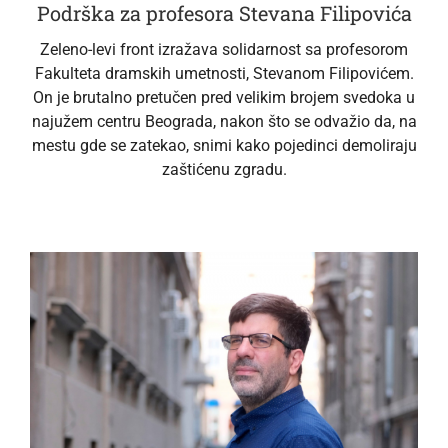
Podrška za profesora Stevana Filipovića
Zeleno-levi front izražava solidarnost sa profesorom
Fakulteta dramskih umetnosti, Stevanom Filipovićem.
On je brutalno pretučen pred velikim brojem svedoka u
najužem centru Beograda, nakon što se odvažio da, na
mestu gde se zatekao, snimi kako pojedinci demoliraju
zaštićenu zgradu.