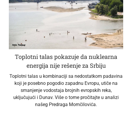
Toplotni talas pokazuje da nuklearna
energija nije rešenje za Srbiju
Toplotni talas u kombinaciji sa nedostatkom padavina
koji je posebno pogodio zapadnu Evropu, utiče na
smanjenje vodostaja brojnih evropskih reka,
uključujući i Dunav. Više o tome pročitajte u analizi
našeg Predraga Momčilovića.