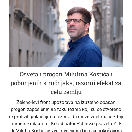
Osveta i progon Milutina Kostića i
pobunjenih stručnjaka, razorni efekat za
celu zemlju
Zeleno-levi front upozorava na izuzetno opasan
progon zaposlenih na fakultetima koji su se otvoreno
usprotivili pokušajima režima da univerzitetima u Srbiji
nametne diktaturu. Koordinator Političkog saveta ZLF
dr Milutin Kostić se već mesecima bori sa pokušajima