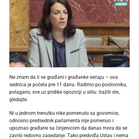
Ne znam da li se građani i građanke sećaju – ova
sednica je počela pre 11 dana. Radimo po poslovniku,
polagano, sve uz pridike opoziciji u stilu: tražili ste,
gledajte.
Ni u jednom trenutku nike pomenuto sa govornice,
odnosno predsednik parlamenta nije pomenuo i
upoznao građane sa činjenicom da danas mora da se
završi redovno zasedanje. Tako predviđa Ustav i nema