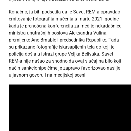
Konačno, ja bih podsetila da je Savet REM-a opravdao
emitovanje fotografija mučenja u martu 2021. godine
kada je prenošena konferencija za medije nekadašnjeg
ministra unutrašnjih poslova Aleksandra Vulina,
premijerke Ane Brnabić i predsednika Republike. Tada
su prikazane fotografije iskasapljenih tela do koji je
policija došla u istrazi grupe Veljka Belivuka. Savet
REM-a nije našao za shodno da ovaj slučaj na bilo koji
način sankcionipe čime je zapravo favorizovao nasilje
u javnom govoru i na medijskoj sceni.