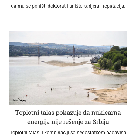
da mu se poništi doktorat i unište karijera i reputacija.
Toplotni talas pokazuje da nuklearna
energija nije rešenje za Srbiju
Toplotni talas u kombinaciji sa nedostatkom padavina