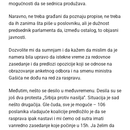
mogućnosti da se sednica produžava.
Naravno, ne treba građani da poznaju propise, ne treba
da ih zanima šta piše u poslovniku, ali je dužnost
predsednik parlamenta da, između ostalog, to objasni
javnosti.
Dozvolite mi da sumnjam i da kažem da mislim da je
namera bila upravo da istekne vreme za redovnoe
zasedanje i da predlozi opozicije koji se odnose na
obrazovanje anketnog odbora i na smenu ministra
Gašića ne dođu na red za raspravu.
Međutim, nešto se desilo u međuvremenu. Desila su se
još dva protesta „Srbija protiv nasilja”. Situacija je sad
nešto drugačija. Gle čuda, sve je moguće – 106
poslanika vladajuće koalicije predložilo je da se
rasprava ipak nastavi i mi ćemo od sutra imati
vanredno zasedanje koje počinje u 15h. Ja želim da