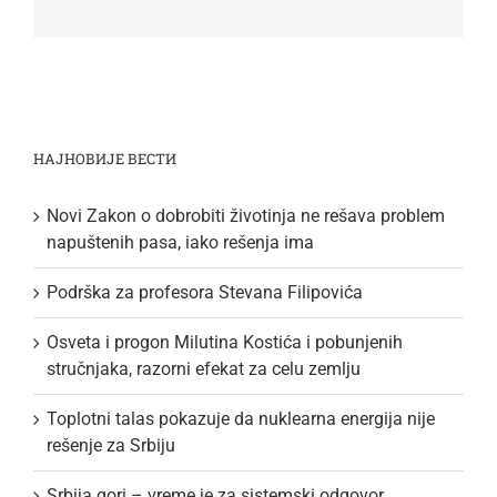
НАЈНОВИЈЕ ВЕСТИ
Novi Zakon o dobrobiti životinja ne rešava problem
napuštenih pasa, iako rešenja ima
Podrška za profesora Stevana Filipovića
Osveta i progon Milutina Kostića i pobunjenih
stručnjaka, razorni efekat za celu zemlju
Toplotni talas pokazuje da nuklearna energija nije
rešenje za Srbiju
Srbija gori – vreme je za sistemski odgovor