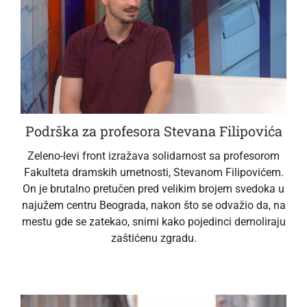
Podrška za profesora Stevana Filipovića
Zeleno-levi front izražava solidarnost sa profesorom
Fakulteta dramskih umetnosti, Stevanom Filipovićem.
On je brutalno pretučen pred velikim brojem svedoka u
najužem centru Beograda, nakon što se odvažio da, na
mestu gde se zatekao, snimi kako pojedinci demoliraju
zaštićenu zgradu.