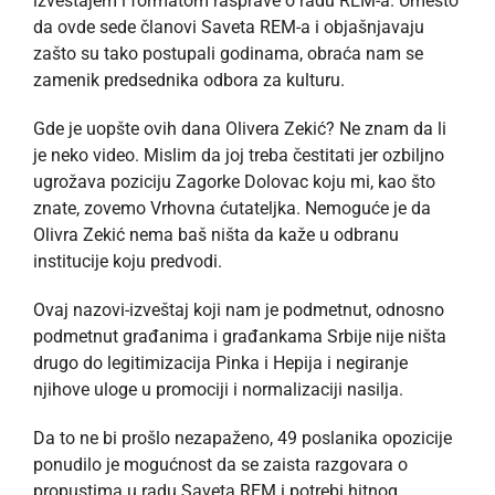
izveštajem i formatom rasprave o radu REM-a. Umesto
da ovde sede članovi Saveta REM-a i objašnjavaju
zašto su tako postupali godinama, obraća nam se
zamenik predsednika odbora za kulturu.
Gde je uopšte ovih dana Olivera Zekić? Ne znam da li
je neko video. Mislim da joj treba čestitati jer ozbiljno
ugrožava poziciju Zagorke Dolovac koju mi, kao što
znate, zovemo Vrhovna ćutateljka. Nemoguće je da
Olivra Zekić nema baš ništa da kaže u odbranu
institucije koju predvodi.
Ovaj nazovi-izveštaj koji nam je podmetnut, odnosno
podmetnut građanima i građankama Srbije nije ništa
drugo do legitimizacija Pinka i Hepija i negiranje
njihove uloge u promociji i normalizaciji nasilja.
Da to ne bi prošlo nezapaženo, 49 poslanika opozicije
ponudilo je mogućnost da se zaista razgovara o
propustima u radu Saveta REM i potrebi hitnog