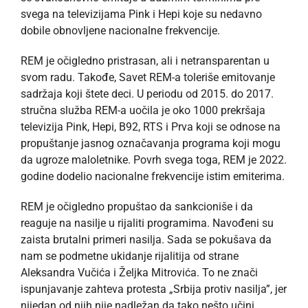
svega na televizijama Pink i Hepi koje su nedavno
dobile obnovljene nacionalne frekvencije.
REM je očigledno pristrasan, ali i netransparentan u
svom radu. Takođe, Savet REM-a toleriše emitovanje
sadržaja koji štete deci. U periodu od 2015. do 2017.
stručna služba REM-a uočila je oko 1000 prekršaja
televizija Pink, Hepi, B92, RTS i Prva koji se odnose na
propuštanje jasnog označavanja programa koji mogu
da ugroze maloletnike. Povrh svega toga, REM je 2022.
godine dodelio nacionalne frekvencije istim emiterima.
REM je očigledno propuštao da sankcioniše i da
reaguje na nasilje u rijaliti programima. Navođeni su
zaista brutalni primeri nasilja. Sada se pokušava da
nam se podmetne ukidanje rijalitija od strane
Aleksandra Vučića i Željka Mitrovića. To ne znači
ispunjavanje zahteva protesta „Srbija protiv nasilja”, jer
nijedan od njih nije nadležan da tako nešto učini.