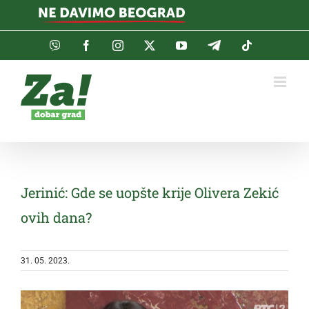
Skip
to
content
Viber
Facebook
Instagram
Twitter
YouTube
Telegram
Tiktok
Jerinić: Gde se uopšte krije Olivera Zekić
ovih dana?
31. 05. 2023.