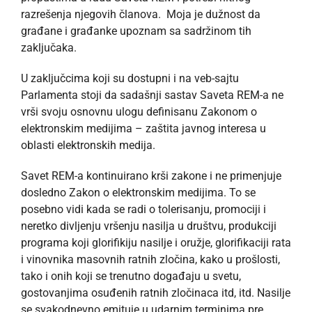
razrešenja njegovih članova. Moja je dužnost da
građane i građanke upoznam sa sadržinom tih
zaključaka.
U zaključcima koji su dostupni i na veb-sajtu
Parlamenta stoji da sadašnji sastav Saveta REM-a ne
vrši svoju osnovnu ulogu definisanu Zakonom o
elektronskim medijima – zaštita javnog interesa u
oblasti elektronskih medija.
Savet REM-a kontinuirano krši zakone i ne primenjuje
dosledno Zakon o elektronskim medijima. To se
posebno vidi kada se radi o tolerisanju, promociji i
neretko divljenju vršenju nasilja u društvu, produkciji
programa koji glorifikiju nasilje i oružje, glorifikaciji rata
i vinovnika masovnih ratnih zločina, kako u prošlosti,
tako i onih koji se trenutno događaju u svetu,
gostovanjima osuđenih ratnih zločinaca itd, itd. Nasilje
se svakodnevno emituje u udarnim terminima pre