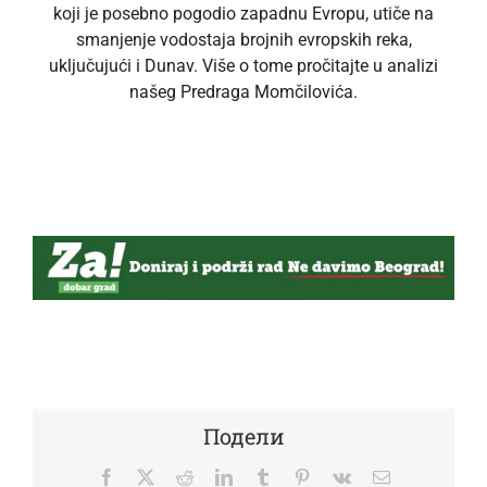
koji je posebno pogodio zapadnu Evropu, utiče na
smanjenje vodostaja brojnih evropskih reka,
uključujući i Dunav. Više o tome pročitajte u analizi
našeg Predraga Momčilovića.
Подели
Facebook
Twitter
Reddit
LinkedIn
Tumblr
Pinterest
Vk
Email