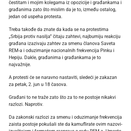
čestitam i mojim kolegama iz opozicije i građankama i
građanima zato što mislim da je to, između ostalog,
jedan od uspeha protesta.
Treba takođe da znate da kada se na protestima
„Srbija protiv nasilja” čitaju zahtevi, najburniju reakciju
građana izazivaju zahtev za smenu članova Saveta
REM-a i oduzimanje nacionalnih frekvencija Pinku i
Hepiju. Dakle, građanima i građankama je to
najvažnije.
A protesti će se naravno nastaviti, sledeći je zakazan
za petak, 2. jun u 18 časova.
Građani to ne traže zato što za to ne postoje nikakvi
razlozi. Naprotiv.
Da zakonski razlozi za smenu i oduzimanje frekvencija
zaista postoje pokušali ste da kamuflirate ovim nazovi-