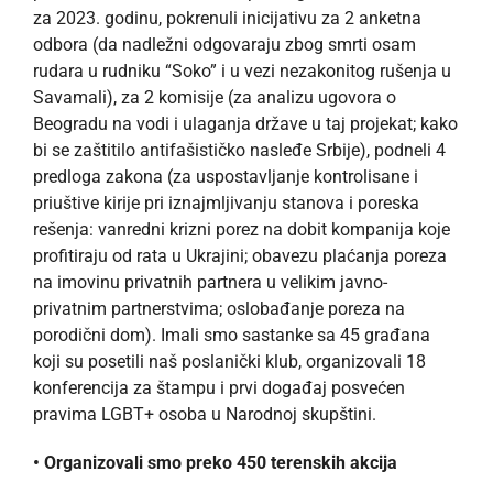
za 2023. godinu, pokrenuli inicijativu za 2 anketna
odbora (da nadležni odgovaraju zbog smrti osam
rudara u rudniku “Soko” i u vezi nezakonitog rušenja u
Savamali), za 2 komisije (za analizu ugovora o
Beogradu na vodi i ulaganja države u taj projekat; kako
bi se zaštitilo antifašističko nasleđe Srbije), podneli 4
predloga zakona (za uspostavljanje kontrolisane i
priuštive kirije pri iznajmljivanju stanova i poreska
rešenja: vanredni krizni porez na dobit kompanija koje
profitiraju od rata u Ukrajini; obavezu plaćanja poreza
na imovinu privatnih partnera u velikim javno-
privatnim partnerstvima; oslobađanje poreza na
porodični dom). Imali smo sastanke sa 45 građana
koji su posetili naš poslanički klub, organizovali 18
konferencija za štampu i prvi događaj posvećen
pravima LGBT+ osoba u Narodnoj skupštini.
• Organizovali smo preko 450 terenskih akcija