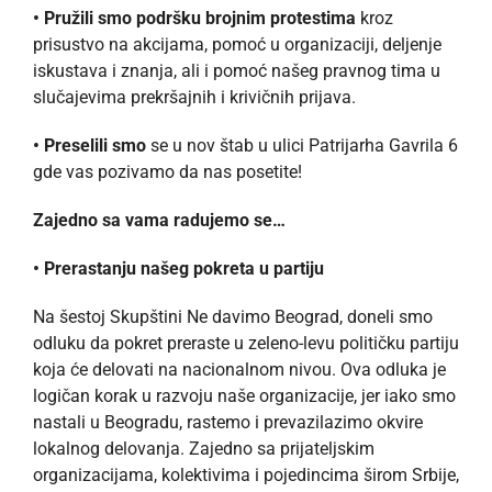
• Pružili smo podršku brojnim protestima
kroz
prisustvo na akcijama, pomoć u organizaciji, deljenje
iskustava i znanja, ali i pomoć našeg pravnog tima u
slučajevima prekršajnih i krivičnih prijava.
• Preselili smo
se u nov štab u ulici Patrijarha Gavrila 6
gde vas pozivamo da nas posetite!
Zajedno sa vama radujemo se…
• Prerastanju našeg pokreta u partiju
Na šestoj Skupštini Ne davimo Beograd, doneli smo
odluku da pokret preraste u zeleno-levu političku partiju
koja će delovati na nacionalnom nivou. Ova odluka je
logičan korak u razvoju naše organizacije, jer iako smo
nastali u Beogradu, rastemo i prevazilazimo okvire
lokalnog delovanja. Zajedno sa prijateljskim
organizacijama, kolektivima i pojedincima širom Srbije,