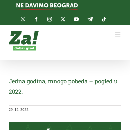
Skip
to
content
Viber
Facebook
Instagram
Twitter
YouTube
Telegram
Tiktok
Jedna godina, mnogo pobeda – pogled u
2022.
29. 12. 2022.