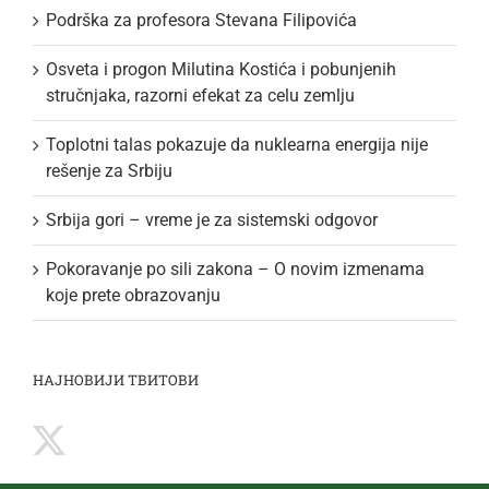
Podrška za profesora Stevana Filipovića
Osveta i progon Milutina Kostića i pobunjenih
stručnjaka, razorni efekat za celu zemlju
Toplotni talas pokazuje da nuklearna energija nije
rešenje za Srbiju
Srbija gori – vreme je za sistemski odgovor
Pokoravanje po sili zakona – O novim izmenama
koje prete obrazovanju
НАЈНОВИЈИ ТВИТОВИ