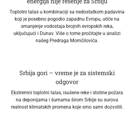
energija nije rešenje za Srbiju
Toplotni talas u kombinaciji sa nedostatkom padavina
koji je posebno pogodio zapadnu Evropu, utiče na
smanjenje vodostaja brojnih evropskih reka,
uključujući i Dunav. Više o tome pročitajte u analizi
našeg Predraga Momčilovića.
Srbija gori – vreme je za sistemski
odgovor
Ekstremni toplotni talas, isušene reke i stotine požara
na deponijama i šumama širom Srbije su surova
realnost klimatskih promena koje smo sami dozvolili.