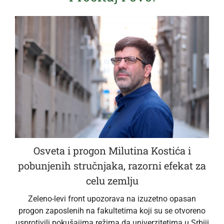
Osveta i progon Milutina Kostića i
pobunjenih stručnjaka, razorni efekat za
celu zemlju
Zeleno-levi front upozorava na izuzetno opasan
progon zaposlenih na fakultetima koji su se otvoreno
usprotivili pokušajima režima da univerzitetima u Srbiji