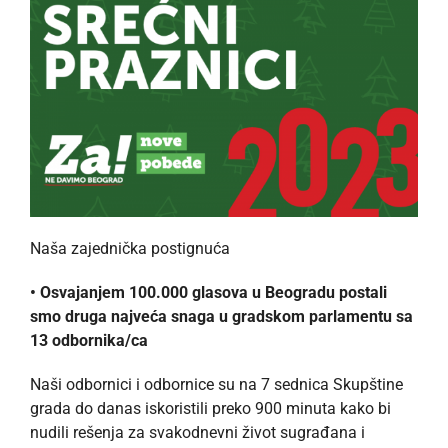
Naša zajednička postignuća
• Osvajanjem 100.000 glasova u Beogradu postali
smo druga najveća snaga u gradskom parlamentu sa
13 odbornika/ca
Naši odbornici i odbornice su na 7 sednica Skupštine
grada do danas iskoristili preko 900 minuta kako bi
nudili rešenja za svakodnevni život sugrađana i