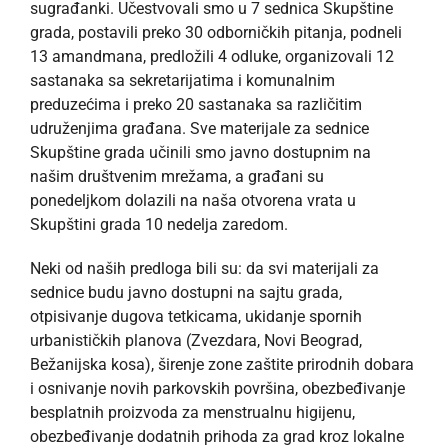
sugrađanki. Učestvovali smo u 7 sednica Skupštine
grada, postavili preko 30 odborničkih pitanja, podneli
13 amandmana, predložili 4 odluke, organizovali 12
sastanaka sa sekretarijatima i komunalnim
preduzećima i preko 20 sastanaka sa različitim
udruženjima građana. Sve materijale za sednice
Skupštine grada učinili smo javno dostupnim na
našim društvenim mrežama, a građani su
ponedeljkom dolazili na naša otvorena vrata u
Skupštini grada 10 nedelja zaredom.
Neki od naših predloga bili su: da svi materijali za
sednice budu javno dostupni na sajtu grada,
otpisivanje dugova tetkicama, ukidanje spornih
urbanističkih planova (Zvezdara, Novi Beograd,
Bežanijska kosa), širenje zone zaštite prirodnih dobara
i osnivanje novih parkovskih površina, obezbeđivanje
besplatnih proizvoda za menstrualnu higijenu,
obezbeđivanje dodatnih prihoda za grad kroz lokalne