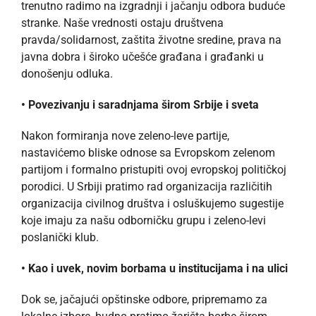
trenutno radimo na izgradnji i jačanju odbora buduće
stranke. Naše vrednosti ostaju društvena
pravda/solidarnost, zaštita životne sredine, prava na
javna dobra i široko učešće građana i građanki u
donošenju odluka.
• Povezivanju i saradnjama širom Srbije i sveta
Nakon formiranja nove zeleno-leve partije,
nastavićemo bliske odnose sa Evropskom zelenom
partijom i formalno pristupiti ovoj evropskoj političkoj
porodici. U Srbiji pratimo rad organizacija različitih
organizacija civilnog društva i osluškujemo sugestije
koje imaju za našu odborničku grupu i zeleno-levi
poslanički klub.
• Kao i uvek, novim borbama u institucijama i na ulici
Dok se, jačajući opštinske odbore, pripremamo za