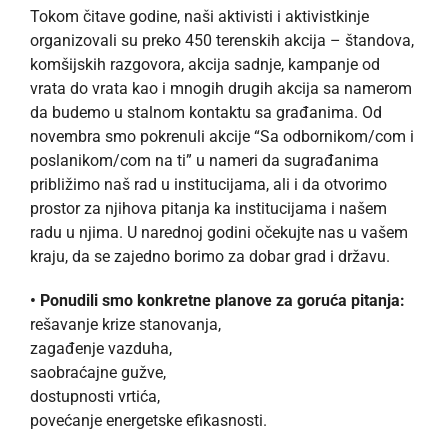
Tokom čitave godine, naši aktivisti i aktivistkinje
organizovali su preko 450 terenskih akcija – štandova,
komšijskih razgovora, akcija sadnje, kampanje od
vrata do vrata kao i mnogih drugih akcija sa namerom
da budemo u stalnom kontaktu sa građanima. Od
novembra smo pokrenuli akcije “Sa odbornikom/com i
poslanikom/com na ti” u nameri da sugrađanima
približimo naš rad u institucijama, ali i da otvorimo
prostor za njihova pitanja ka institucijama i našem
radu u njima. U narednoj godini očekujte nas u vašem
kraju, da se zajedno borimo za dobar grad i državu.
• Ponudili smo konkretne planove za goruća pitanja:
rešavanje krize stanovanja,
zagađenje vazduha,
saobraćajne gužve,
dostupnosti vrtića,
povećanje energetske efikasnosti.