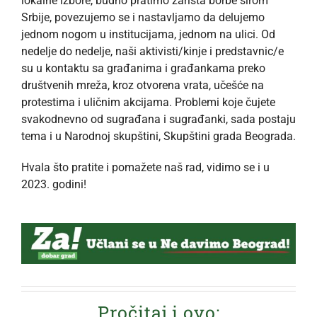
lokalne izbore, budno pratimo žarišta borbe širom
Srbije, povezujemo se i nastavljamo da delujemo
jednom nogom u institucijama, jednom na ulici. Od
nedelje do nedelje, naši aktivisti/kinje i predstavnic/e
su u kontaktu sa građanima i građankama preko
društvenih mreža, kroz otvorena vrata, učešće na
protestima i uličnim akcijama. Problemi koje čujete
svakodnevno od sugrađana i sugrađanki, sada postaju
tema i u Narodnoj skupštini, Skupštini grada Beograda.
Hvala što pratite i pomažete naš rad, vidimo se i u
2023. godini!
Pročitaj i ovo: