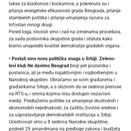
takse za kladionice i kockarnice, a pokrenuta su i
pitanja energetske efikasnosti grada Beograda, pitanje
stambenih politika i pitanje umanjenja racuna za
Infostan mnogi drugi.
Pored toga, inicirali smo i rad na izmenama procedura,
za sada poslovnika skupstine grada i statuta kako
bismo unapredili kvalitet demokratije gradskih organa.
• Postali smo nova politička snaga u Srbiji: Zeleno-
levi klub Ne davimo Beograd
broji pet poslanika i
poslanica, ali je među najaktivnijim i najborbenijim u
Narodnoj skupštini. Obraćamo se svim građanima i
građankama Srbije, a s obzirom da se sednice prenose
na RTS-u, i onima kojima nisu dostupni nezavisni
mediji. Predlažemo politike za smanjenje društvenih i
ekonomskih nejednakosti, za zaštitu životne sredine i
za uspostavljanje demokratskih institucija u Srbiji.
Učestvovali smo u 8 sednica Narodne skupštine,
podneli 29 amandmana na predloge zakona i budžeta