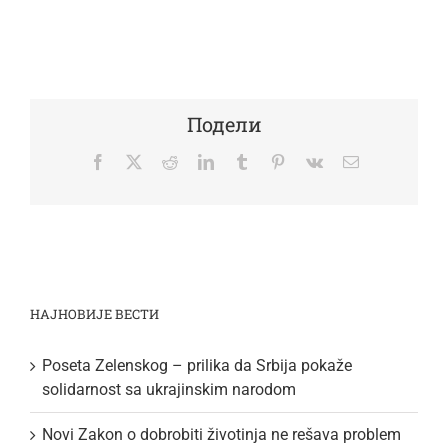
Подели
Facebook
Twitter
Reddit
LinkedIn
Tumblr
Pinterest
Vk
Email
НАЈНОВИЈЕ ВЕСТИ
Poseta Zelenskog – prilika da Srbija pokaže
solidarnost sa ukrajinskim narodom
Novi Zakon o dobrobiti životinja ne rešava problem