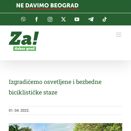
Skip
to
content
Viber
Facebook
Instagram
Twitter
YouTube
Telegram
Tiktok
Izgradićemo osvetljene i bezbedne
biciklističke staze
01. 04. 2022.