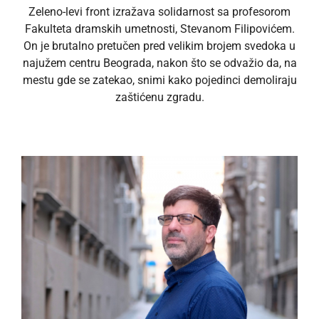
Zeleno-levi front izražava solidarnost sa profesorom
Fakulteta dramskih umetnosti, Stevanom Filipovićem.
On je brutalno pretučen pred velikim brojem svedoka u
najužem centru Beograda, nakon što se odvažio da, na
mestu gde se zatekao, snimi kako pojedinci demoliraju
zaštićenu zgradu.