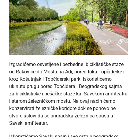
Izgradićemo osvetljene i bezbedne biciklističke staze
od Rakovice do Mosta na Adi, pored toka Topčiderke i
kroz Košutnjak i Topčiderski park. Iskoristićemo
ukinutu prugu pored Topčidera i Beogradskog sajma
za biciklističke i pešačke staze ka Savskom amfiteatru
i starom železničkom mostu. Na ovaj naćin ćemo
konzervirati železničke koridore dok se ponovo ne
stvore uslovi da se prigradska železnica spusti u
Savski amfiteatar.
Iskoristićemo Savski nasip i sve ostale beogradske