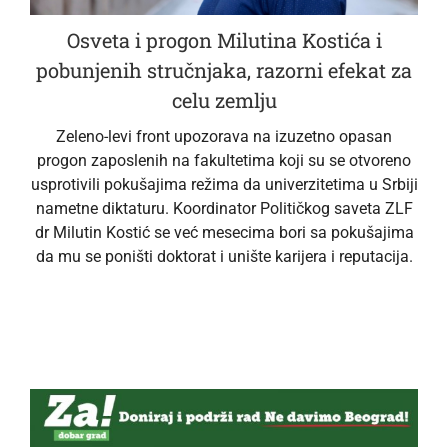
Osveta i progon Milutina Kostića i
pobunjenih stručnjaka, razorni efekat za
celu zemlju
Zeleno-levi front upozorava na izuzetno opasan
progon zaposlenih na fakultetima koji su se otvoreno
usprotivili pokušajima režima da univerzitetima u Srbiji
nametne diktaturu. Koordinator Političkog saveta ZLF
dr Milutin Kostić se već mesecima bori sa pokušajima
da mu se poništi doktorat i unište karijera i reputacija.