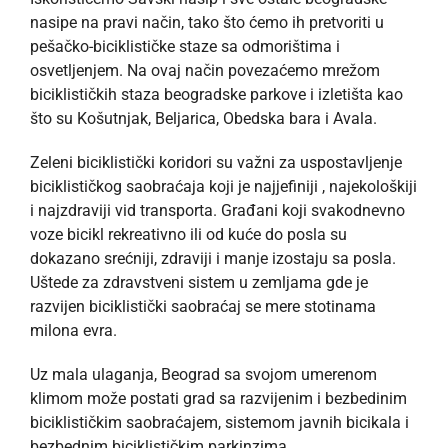
nasipe na pravi način, tako što ćemo ih pretvoriti u
pešačko-biciklističke staze sa odmorištima i
osvetljenjem. Na ovaj način povezaćemo mrežom
biciklističkih staza beogradske parkove i izletišta kao
što su Košutnjak, Beljarica, Obedska bara i Avala.
Zeleni biciklistički koridori su važni za uspostavljenje
biciklističkog saobraćaja koji je najjefiniji , najekološkiji
i najzdraviji vid transporta. Građani koji svakodnevno
voze bicikl rekreativno ili od kuće do posla su
dokazano srećniji, zdraviji i manje izostaju sa posla.
Uštede za zdravstveni sistem u zemljama gde je
razvijen biciklistički saobraćaj se mere stotinama
milona evra.
Uz mala ulaganja, Beograd sa svojom umerenom
klimom može postati grad sa razvijenim i bezbedinim
biciklističkim saobraćajem, sistemom javnih bicikala i
bezbednim biciklističkim parkinzima.