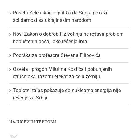
Poseta Zelenskog – prilika da Srbija pokaže
solidarnost sa ukrajinskim narodom
Novi Zakon o dobrobiti životinja ne rešava problem
napuštenih pasa, iako rešenja ima
Podrška za profesora Stevana Filipovića
Osveta i progon Milutina Kostića i pobunjenih
stručnjaka, razorni efekat za celu zemlju
Toplotni talas pokazuje da nuklearna energija nije
rešenje za Srbiju
НАЈНОВИЈИ ТВИТОВИ