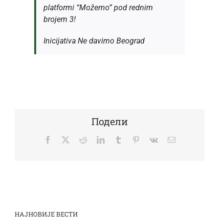
platformi “Možemo” pod rednim
brojem 3!
Inicijativa Ne davimo Beograd
Подели
Facebook
Twitter
Reddit
LinkedIn
Tumblr
Pinterest
Vk
Email
НАЈНОВИЈЕ ВЕСТИ