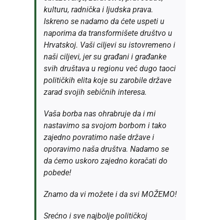
kulturu, radnička i ljudska prava.
Iskreno se nadamo da ćete uspeti u
naporima da transformišete društvo u
Hrvatskoj. Vaši ciljevi su istovremeno i
naši ciljevi, jer su građani i građanke
svih društava u regionu već dugo taoci
političkih elita koje su zarobile države
zarad svojih sebičnih interesa.
Vaša borba nas ohrabruje da i mi
nastavimo sa svojom borbom i tako
zajedno povratimo naše države i
oporavimo naša društva. Nadamo se
da ćemo uskoro zajedno koračati do
pobede!
Znamo da vi možete i da svi MOŽEMO!
Srećno i sve najbolje političkoj