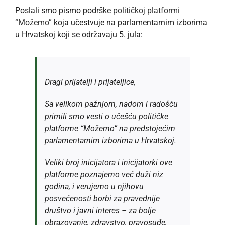
Poslali smo pismo podrške
političkoj platformi
“Možemo”
koja učestvuje na parlamentarnim izborima
u Hrvatskoj koji se održavaju 5. jula:
Dragi prijatelji i prijateljice,
Sa velikom pažnjom, nadom i radošću
primili smo vesti o učešću političke
platforme “Možemo” na predstojećim
parlamentarnim izborima u Hrvatskoj.
Veliki broj inicijatora i inicijatorki ove
platforme poznajemo već duži niz
godina, i verujemo u njihovu
posvećenosti borbi za pravednije
društvo i javni interes – za bolje
obrazovanje, zdravstvo, pravosuđe,