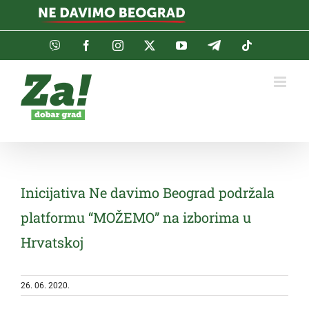
Skip
to
content
Viber
Facebook
Instagram
Twitter
YouTube
Telegram
Tiktok
Inicijativa Ne davimo Beograd podržala
platformu “MOŽEMO” na izborima u
Hrvatskoj
26. 06. 2020.