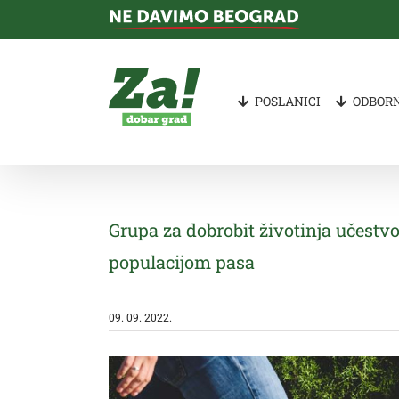
Skip
to
content
POSLANICI
ODBORN
Grupa za dobrobit životinja učestv
populacijom pasa
09. 09. 2022.