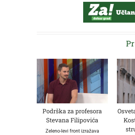
Pr
Podrška za profesora
Osveta
Stevana Filipovića
Kos
str
Zeleno-levi front izražava