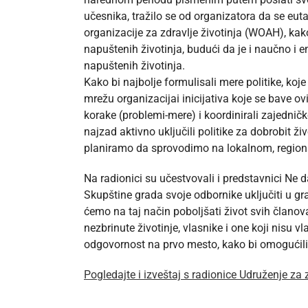
učesnika, tražilo se od organizatora da se eu
organizacije za zdravlje životinja (WOAH), kak
napuštenih životinja, budući da je i naučno i
napuštenih životinja.
Kako bi najbolje formulisali mere politike, koje
mrežu organizacijai inicijativa koje se bave ov
korake (problemi-mere) i koordinirali zajedničko
najzad aktivno uključili politike za dobrobit ž
planiramo da sprovodimo na lokalnom, regio
Na radionici su učestvovali i predstavnici Ne 
Skupštine grada svoje odbornike uključiti u grad
ćemo na taj način poboljšati život svih članova
nezbrinute životinje, vlasnike i one koji nisu
odgovornost na prvo mesto, kako bi omogućili 
Pogledajte i izveštaj s radionice Udruženje za 