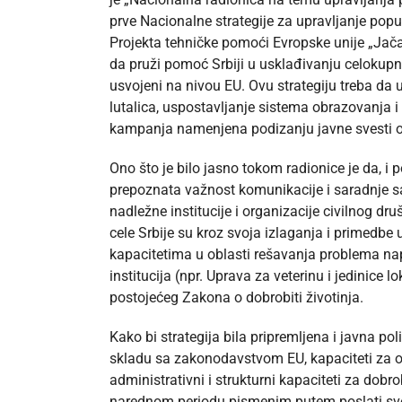
prve Nacionalne strategije za upravljanje popul
Projekta tehničke pomoći Evropske unije „Jačanj
da pruži pomoć Srbiji u usklađivanju celokupno
usvojeni na nivou EU. Ovu strategiju treba da 
lutalica, uspostavljanje sistema obrazovanja i 
kampanja namenjena podizanju javne svesti o
Ono što je bilo jasno tokom radionice je da, i p
prepoznata važnost komunikacije i saradnje s
nadležne institucije i organizacije civilnog dr
cele Srbije su kroz svoja izlaganja i primedb
kapacitetima u oblasti rešavanja problema na
institucija (npr. Uprava za veterinu i jedinice
postojećeg Zakona o dobrobiti životinja.
Kako bi strategija bila pripremljena i javna po
skladu sa zakonodavstvom EU, kapaciteti za o
administrativni i strukturni kapaciteti za dobrob
narednom periodu pismenim putem poslati svoje