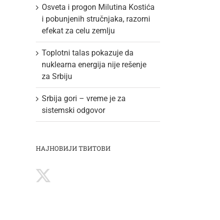
Osveta i progon Milutina Kostića
i pobunjenih stručnjaka, razorni
efekat za celu zemlju
Toplotni talas pokazuje da
nuklearna energija nije rešenje
za Srbiju
Srbija gori – vreme je za
sistemski odgovor
НАЈНОВИЈИ ТВИТОВИ