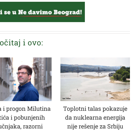
očitaj i ovo:
 i progon Milutina
Toplotni talas pokazuje
tića i pobunjenih
da nuklearna energija
učnjaka, razorni
nije rešenje za Srbiju