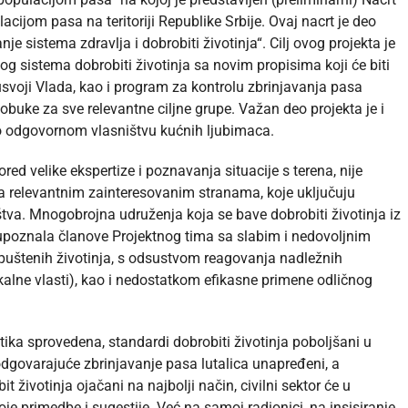
acijom pasa na teritoriji Republike Srbije. Ovaj nacrt je deo
e sistema zdravlja i dobrobiti životinja“. Cilj ovog projekta je
g sistema dobrobiti životinja sa novim propisima koji će biti
usvoji Vlada, kao i program za kontrolu zbrinjavanja pasa
obuke za sve relevantne ciljne grupe. Važan deo projekta je i
 odgovornom vlasništvu kućnih ljubimaca.
ored velike ekspertize i poznavanja situacije s terena, nije
a relevantnim zainteresovanim stranama, koje uključuju
uštva. Mnogobrojna udruženja koja se bave dobrobiti životinja iz
e upoznala članove Projektnog tima sa slabim i nedovoljnim
puštenih životinja, s odsustvom reagovanja nadležnih
 lokalne vlasti), kao i nedostatkom efikasne primene odličnog
litika sprovedena, standardi dobrobiti životinja poboljšani u
dgovarajuće zbrinjavanje pasa lutalica unapređeni, a
it životinja ojačani na najbolji način, civilni sektor će u
 primedbe i sugestije. Već na samoj radionici, na insisiranje