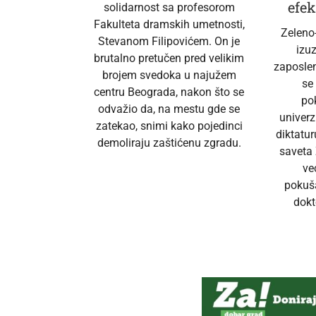
efek
solidarnost sa profesorom
Fakulteta dramskih umetnosti,
Zeleno
Stevanom Filipovićem. On je
izu
brutalno pretučen pred velikim
zaposlen
brojem svedoka u najužem
se
centru Beograda, nakon što se
po
odvažio da, na mestu gde se
univerz
zatekao, snimi kako pojedinci
diktatur
demoliraju zaštićenu zgradu.
saveta 
ve
pokuš
dokt