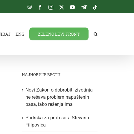
Viber
Facebook
Instagram
Twitter
YouTube
Telegram
Tiktok
NIRAJ
ENG
ZELENO LEVI FRONT
НАЈНОВИЈЕ ВЕСТИ
Novi Zakon o dobrobiti životinja
ne rešava problem napuštenih
pasa, iako rešenja ima
Podrška za profesora Stevana
Filipovića