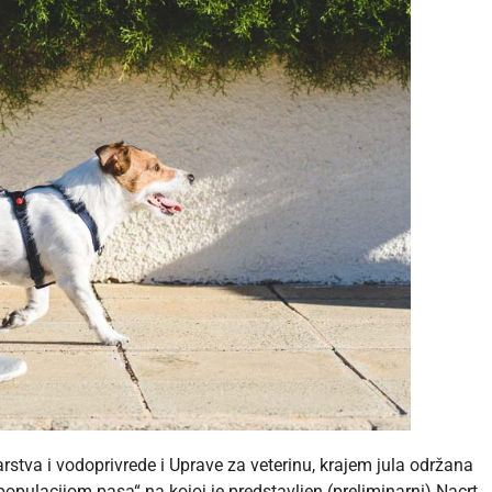
arstva i vodoprivrede i Uprave za veterinu, krajem jula održana
opulacijom pasa“ na kojoj je predstavljen (preliminarni) Nacrt