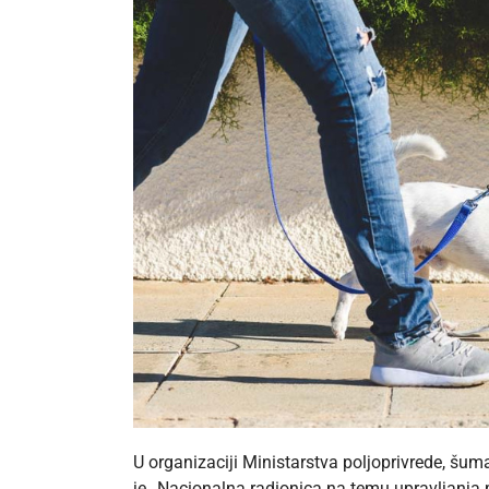
U organizaciji Ministarstva poljoprivrede, šum
je „Nacionalna radionica na temu upravljanja p