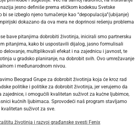
tanazija jesno definiše prema etičkom kodeksu Svetske
o bi se izbeglo njeno tumačenje kao “depopulacija”(ubijanje)
 empirijski dokazano da ova mera ne doprinosi rešenju problema
 se bave pitanjima dobrobiti životinja, inicirali smo partnersku
im pitanjima, kako bi uspostavili dijalog, jasno formulisali
 delovanje, multiplikovali efekat i na zajednicu i javnost, te
ivotinja u gradsko planiranje, na dobrobit svih. Ovo umrežavanje
nalnom i međunarodnom nivou.
davimo Beograd Grupe za dobrobit životinja koja će kroz rad
ske politike i politike za dobrobit životinja, jer verujemo da
 zajednice, i omogućili kvalitetan suživot za kućne ljubimce,
 vlasnici kućnih ljubimaca. Sprovodeći naš program stavljamo
kvalitetan suživot za sve.
zaštitu životinja i razvoj građanske svesti Fenix