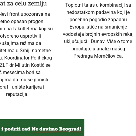
at za celu zemlju
Toplotni talas u kombinaciji sa
nedostatkom padavina koji je
-levi front upozorava na
posebno pogodio zapadnu
zetno opasan progon
Evropu, utiče na smanjenje
ih na fakultetima koji su
vodostaja brojnih evropskih reka,
 otvoreno usprotivili
uključujući i Dunav. Više o tome
kušajima režima da
pročitajte u analizi našeg
itetima u Srbiji nametne
Predraga Momčilovića.
u. Koordinator Političkog
ZLF dr Milutin Kostić se
ć mesecima bori sa
ajima da mu se poništi
orat i unište karijera i
reputacija.