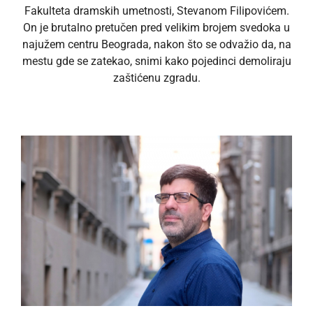
Fakulteta dramskih umetnosti, Stevanom Filipovićem.
On je brutalno pretučen pred velikim brojem svedoka u
najužem centru Beograda, nakon što se odvažio da, na
mestu gde se zatekao, snimi kako pojedinci demoliraju
zaštićenu zgradu.