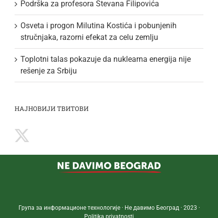
Podrška za profesora Stevana Filipovića
Osveta i progon Milutina Kostića i pobunjenih
stručnjaka, razorni efekat za celu zemlju
Toplotni talas pokazuje da nuklearna energija nije
rešenje za Srbiju
НАЈНОВИЈИ ТВИТОВИ
Група за информационе технологије · Не давимо Београд · 2023 ·
Politika privatnosti