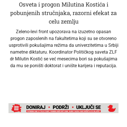
Osveta i progon Milutina Kostića i
pobunjenih stručnjaka, razorni efekat za
celu zemlju
Zeleno-levi front upozorava na izuzetno opasan
progon zaposlenih na fakultetima koji su se otvoreno
usprotivili pokušajima režima da univerzitetima u Srbiji
nametne diktaturu. Koordinator Političkog saveta ZLF
dr Milutin Kostić se već mesecima bori sa pokušajima
da mu se poništi doktorat i unište karijera i reputacija.