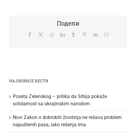
Подели
Facebook
Twitter
Reddit
LinkedIn
Tumblr
Pinterest
Vk
Email
НАЈНОВИЈЕ ВЕСТИ
Poseta Zelenskog – prilika da Srbija pokaže
solidarnost sa ukrajinskim narodom
Novi Zakon o dobrobiti životinja ne rešava problem
napuštenih pasa, iako rešenja ima