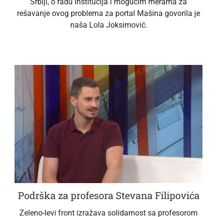
Srbiji, o radu institucija i mogućim merama za
rešavanje ovog problema za portal Mašina govorila je
naša Lola Joksimović.
Podrška za profesora Stevana Filipovića
Zeleno-levi front izražava solidarnost sa profesorom