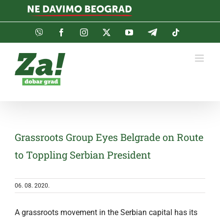
Skip
to
content
Viber
Facebook
Instagram
Twitter
YouTube
Telegram
Tiktok
Grassroots Group Eyes Belgrade on Route
to Toppling Serbian President
06. 08. 2020.
A grassroots movement in the Serbian capital has its