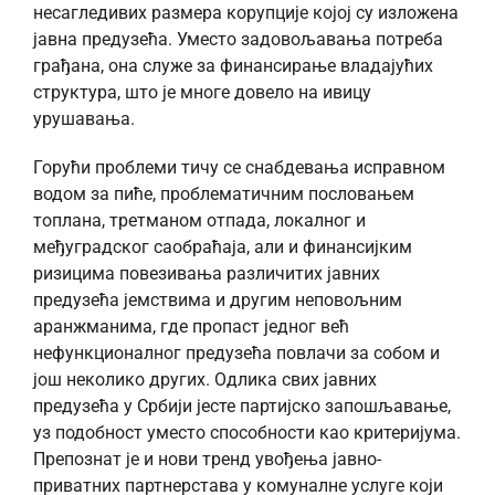
несагледивих размера корупције којој су изложена
јавна предузећа. Уместо задовољавања потреба
грађана, она служе за финансирање владајућих
структура, што је многе довело на ивицу
урушавања.
Горући проблеми тичу се снабдевања исправном
водом за пиће, проблематичним пословањем
топлана, третманом отпада, локалног и
међуградског саобраћаја, али и финансијким
ризицима повезивања различитих јавних
предузећа јемствима и другим неповољним
аранжманима, где пропаст једног већ
нефункционалног предузећа повлачи за собом и
још неколико других. Одлика свих јавних
предузећа у Србији јесте партијско запошљавање,
уз подобност уместо способности као критеријума.
Препознат је и нови тренд увођења јавно-
приватних партнерстава у комуналне услуге који