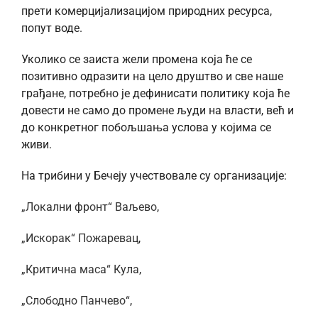
прети комерцијализацијом природних ресурса,
попут воде.
Уколико се заиста жели промена која ће се
позитивно одразити на цело друштво и све наше
грађане, потребно је дефинисати политику која ће
довести не само до промене људи на власти, већ и
до конкретног побољшања услова у којима се
живи.
На трибини у Бечеју учествовале су организације:
„Локални фронт“ Ваљево
,
„Искорак“ Пожаревац
,
„Критична маса“ Кула
,
„Слободно Панчево“
,