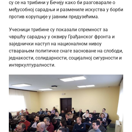
су се на трибини у Бечеју како би разговарале о
међусобној сарадњи и размениле искуства у борби
против корупције у јавним предузећима.
Учесници трибине су показали спремност за
чвршћу сарадњу у оквиру Грађанског фронта и
заједнички наступ на националном нивоу
стварањем политичке снаге засноване на слободи,
једнакости, солидарности, социјалној сигурности и
интеркултуралности.