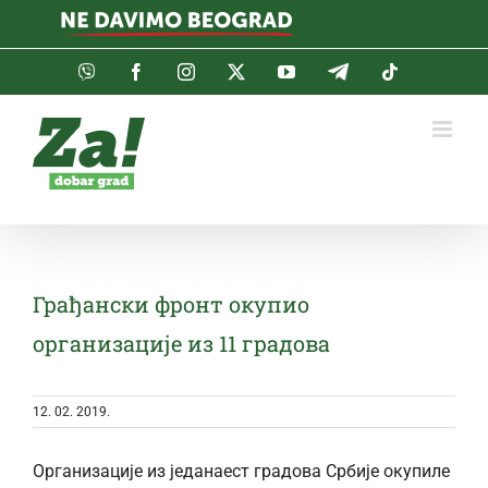
Skip
to
content
Viber
Facebook
Instagram
Twitter
YouTube
Telegram
Tiktok
Грађански фронт окупио
организације из 11 градова
12. 02. 2019.
Организације из једанаест градова Србије окупиле