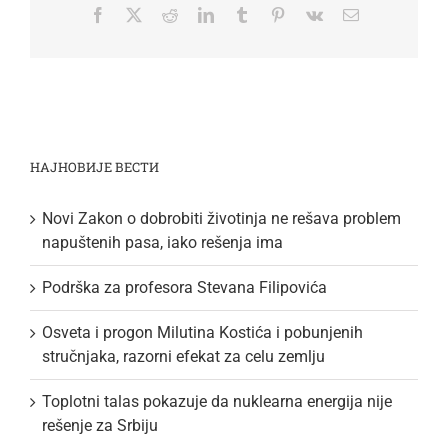
Facebook
Twitter
Reddit
LinkedIn
Tumblr
Pinterest
Vk
Email
НАЈНОВИЈЕ ВЕСТИ
Novi Zakon o dobrobiti životinja ne rešava problem
napuštenih pasa, iako rešenja ima
Podrška za profesora Stevana Filipovića
Osveta i progon Milutina Kostića i pobunjenih
stručnjaka, razorni efekat za celu zemlju
Toplotni talas pokazuje da nuklearna energija nije
rešenje za Srbiju