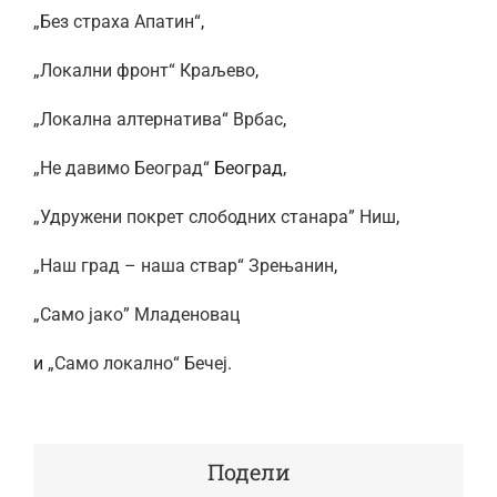
„Без страха Апатин“
,
„Локални фронт“ Краљево
,
„Локална алтернатива“ Врбас
,
„Не давимо Београд“
Београд,
„Удружени покрет слободних станара” Ниш
,
„Наш град – наша ствар“ Зрењанин
,
„Само јако” Младеновац
и
„Само локално“ Бечеј
.
Подели