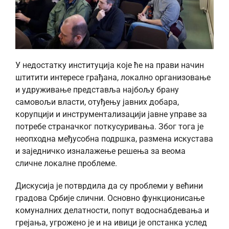
У недостатку институција које ће на прави начин
штитити интересе грађана, локално организовање
и удруживање представља најбољу брану
самовољи власти, отуђењу јавних добара,
корупцији и инструментализацији јавне управе за
потребе страначког поткусуривања. Због тога је
неопходна међусобна подршка, размена искустава
и заједничко изналажење решења за веома
сличне локалне проблеме.
Дискусија је потврдила да су проблеми у већини
градова Србије слични. Основно функционисање
комуналних делатности, попут водоснабдевања и
грејања, угрожено је и на ивици је опстанка услед