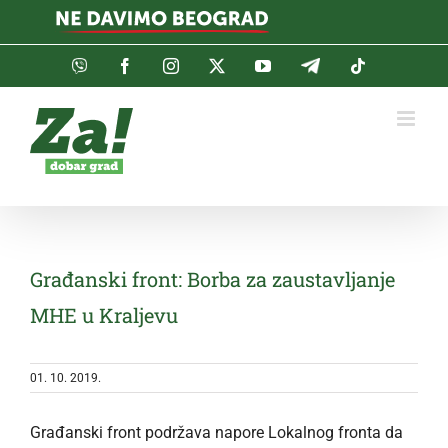
Skip
to
content
Viber
Facebook
Instagram
Twitter
YouTube
Telegram
Tiktok
Građanski front: Borba za zaustavljanje
MHE u Kraljevu
01. 10. 2019.
Građanski front podržava napore Lokalnog fronta da