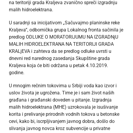
na teritoriji grada Kraljeva zvanično spreči izgradnju
malih hidroelektrana.
U saradnji sa inicijativom „Sačuvajmo planinske reke
Kraljeva“, odbornička grupa Lokalnog fronta sačinila je
predlog ODLUKE O MORATORIJUMU NA IZGRADNjU
MALIH HIDROELEKTRANA NA TERITORIJI GRADA
KRALjEVA i zahteva da se predlog odluke uvrsti u
dnevni red narednog zasedanja Skupštine grada
Kraljeva koja će biti održana u petak 4.10.2019.
godine.
U mnogim rečnim tokovima u Srbiji voda kao izvor i
uslov života je ugrožena. Time je i sam život naših
građana i građanski doveden u pitanje. Izgradnja
malih hidroelektrana (MHE) uzrokovala je isušivanje
korita i prelivanje prirodnih vodnih tokova u betonske
cevi, kako bi, iscrpljivanjem javnog dobra, došlo do
slivanja javnog novca kroz subvencije u privatne