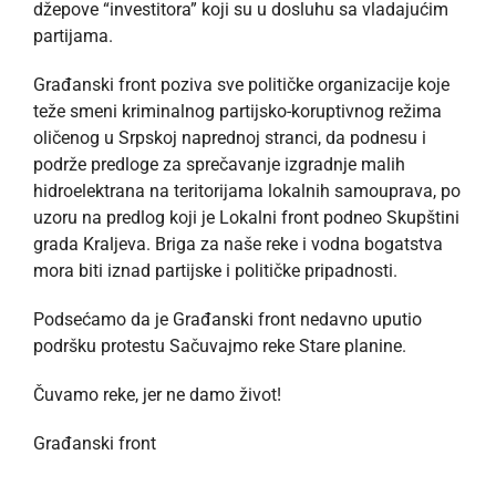
džepove “investitora” koji su u dosluhu sa vladajućim
partijama.
Građanski front poziva sve političke organizacije koje
teže smeni kriminalnog partijsko-koruptivnog režima
oličenog u Srpskoj naprednoj stranci, da podnesu i
podrže predloge za sprečavanje izgradnje malih
hidroelektrana na teritorijama lokalnih samouprava, po
uzoru na predlog koji je Lokalni front podneo Skupštini
grada Kraljeva. Briga za naše reke i vodna bogatstva
mora biti iznad partijske i političke pripadnosti.
Podsećamo da je Građanski front nedavno uputio
podršku protestu Sačuvajmo reke Stare planine.
Čuvamo reke, jer ne damo život!
Građanski front