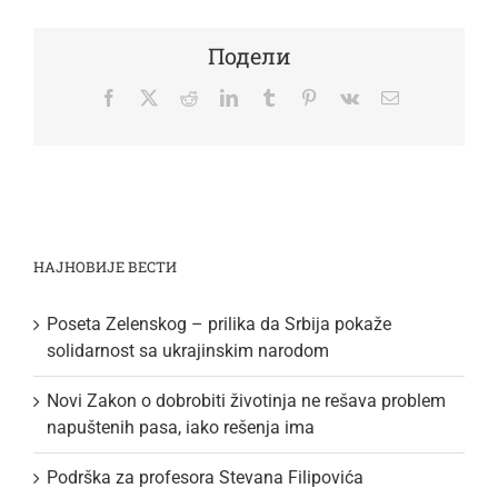
Подели
Facebook
Twitter
Reddit
LinkedIn
Tumblr
Pinterest
Vk
Email
НАЈНОВИЈЕ ВЕСТИ
Poseta Zelenskog – prilika da Srbija pokaže
solidarnost sa ukrajinskim narodom
Novi Zakon o dobrobiti životinja ne rešava problem
napuštenih pasa, iako rešenja ima
Podrška za profesora Stevana Filipovića