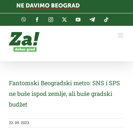
Skip
to
content
Viber
Facebook
Instagram
Twitter
YouTube
Telegram
Tiktok
Fantomski Beogradski metro: SNS i SPS
ne buše ispod zemlje, ali buše gradski
budžet
22. 09. 2023.