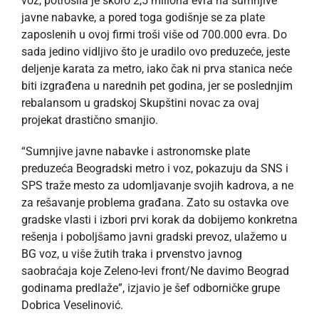
voz, potrošila je skoro 2,5 miliona evra na sumnjive
javne nabavke, a pored toga godišnje se za plate
zaposlenih u ovoj firmi troši više od 700.000 evra. Do
sada jedino vidljivo što je uradilo ovo preduzeće, jeste
deljenje karata za metro, iako čak ni prva stanica neće
biti izgrađena u narednih pet godina, jer se poslednjim
rebalansom u gradskoj Skupštini novac za ovaj
projekat drastično smanjio.
“Sumnjive javne nabavke i astronomske plate
preduzeća Beogradski metro i voz, pokazuju da SNS i
SPS traže mesto za udomljavanje svojih kadrova, a ne
za rešavanje problema građana. Zato su ostavka ove
gradske vlasti i izbori prvi korak da dobijemo konkretna
rešenja i poboljšamo javni gradski prevoz, ulažemo u
BG voz, u više žutih traka i prvenstvo javnog
saobraćaja koje Zeleno-levi front/Ne davimo Beograd
godinama predlaže”, izjavio je šef odborničke grupe
Dobrica Veselinović.