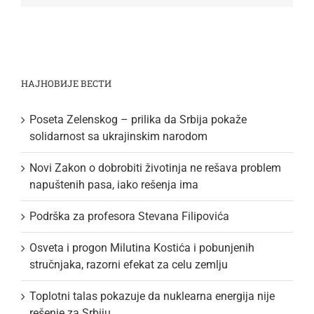
НАЈНОВИЈЕ ВЕСТИ
Poseta Zelenskog – prilika da Srbija pokaže
solidarnost sa ukrajinskim narodom
Novi Zakon o dobrobiti životinja ne rešava problem
napuštenih pasa, iako rešenja ima
Podrška za profesora Stevana Filipovića
Osveta i progon Milutina Kostića i pobunjenih
stručnjaka, razorni efekat za celu zemlju
Toplotni talas pokazuje da nuklearna energija nije
rešenje za Srbiju