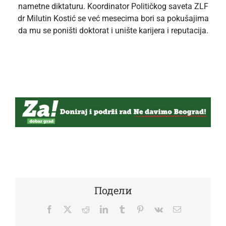
nametne diktaturu. Koordinator Političkog saveta ZLF
dr Milutin Kostić se već mesecima bori sa pokušajima
da mu se poništi doktorat i unište karijera i reputacija.
Подели
Facebook
Twitter
Reddit
LinkedIn
Tumblr
Pinterest
Vk
Email