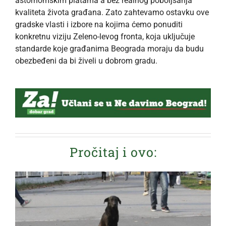
astornomskim platama a bez realnog poboljšanja
kvaliteta života građana. Zato zahtevamo ostavku ove
gradske vlasti i izbore na kojima ćemo ponuditi
konkretnu viziju Zeleno-levog fronta, koja uključuje
standarde koje građanima Beograda moraju da budu
obezbeđeni da bi živeli u dobrom gradu.
Pročitaj i ovo: