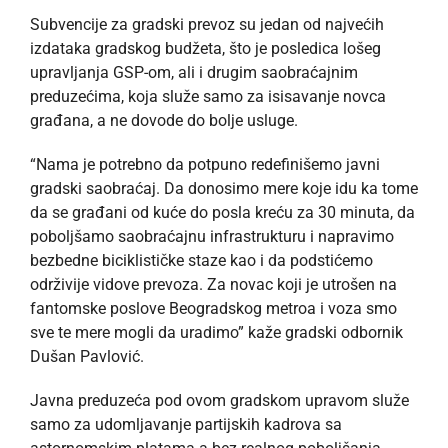
Subvencije za gradski prevoz su jedan od najvećih
izdataka gradskog budžeta, što je posledica lošeg
upravljanja GSP-om, ali i drugim saobraćajnim
preduzećima, koja služe samo za isisavanje novca
građana, a ne dovode do bolje usluge.
“Nama je potrebno da potpuno redefinišemo javni
gradski saobraćaj. Da donosimo mere koje idu ka tome
da se građani od kuće do posla kreću za 30 minuta, da
poboljšamo saobraćajnu infrastrukturu i napravimo
bezbedne biciklističke staze kao i da podstićemo
održivije vidove prevoza. Za novac koji je utrošen na
fantomske poslove Beogradskog metroa i voza smo
sve te mere mogli da uradimo” kaže gradski odbornik
Dušan Pavlović.
Javna preduzeća pod ovom gradskom upravom služe
samo za udomljavanje partijskih kadrova sa