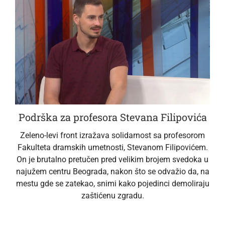
Podrška za profesora Stevana Filipovića
Zeleno-levi front izražava solidarnost sa profesorom
Fakulteta dramskih umetnosti, Stevanom Filipovićem.
On je brutalno pretučen pred velikim brojem svedoka u
najužem centru Beograda, nakon što se odvažio da, na
mestu gde se zatekao, snimi kako pojedinci demoliraju
zaštićenu zgradu.