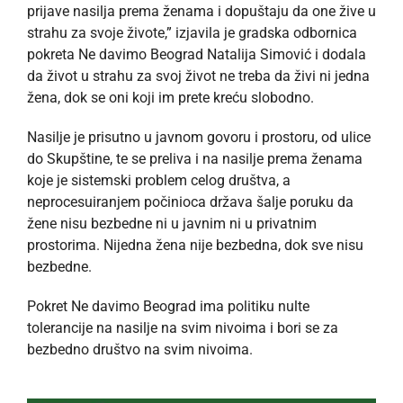
prijave nasilja prema ženama i dopuštaju da one žive u
strahu za svoje živote,” izjavila je gradska odbornica
pokreta Ne davimo Beograd Natalija Simović i dodala
da život u strahu za svoj život ne treba da živi ni jedna
žena, dok se oni koji im prete kreću slobodno.
Nasilje je prisutno u javnom govoru i prostoru, od ulice
do Skupštine, te se preliva i na nasilje prema ženama
koje je sistemski problem celog društva, a
neprocesuiranjem počinioca država šalje poruku da
žene nisu bezbedne ni u javnim ni u privatnim
prostorima. Nijedna žena nije bezbedna, dok sve nisu
bezbedne.
Pokret Ne davimo Beograd ima politiku nulte
tolerancije na nasilje na svim nivoima i bori se za
bezbedno društvo na svim nivoima.