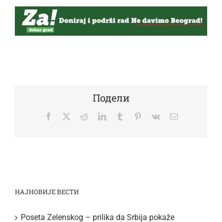
Подели
Facebook
Twitter
Reddit
LinkedIn
Tumblr
Pinterest
Vk
Email
НАЈНОВИЈЕ ВЕСТИ
Poseta Zelenskog – prilika da Srbija pokaže