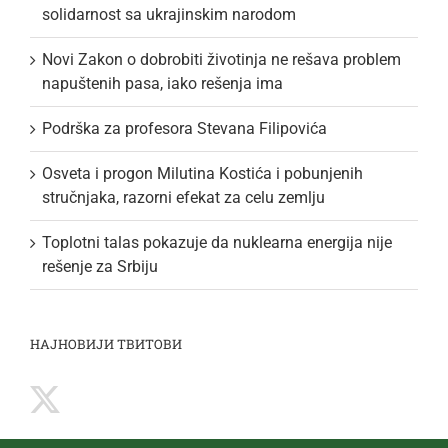
solidarnost sa ukrajinskim narodom
Novi Zakon o dobrobiti životinja ne rešava problem
napuštenih pasa, iako rešenja ima
Podrška za profesora Stevana Filipovića
Osveta i progon Milutina Kostića i pobunjenih
stručnjaka, razorni efekat za celu zemlju
Toplotni talas pokazuje da nuklearna energija nije
rešenje za Srbiju
НАЈНОВИЈИ ТВИТОВИ