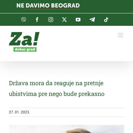
Skip
to
content
Viber
Facebook
Instagram
Twitter
YouTube
Telegram
Tiktok
Država mora da reaguje na pretnje
ubistvima pre nego bude prekasno
27. 01. 2023.