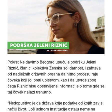
Pokret Ne davimo Beograd upućuje podršku Jeleni
Riznić, članici kolektiva Ženska solidarnost, i zahteva
od nadležnih državnih organa da hitno procesuiraju
čoveka koji joj preti ubistvom, kao i da utvrde zbog
čega Riznić nisu dostavljene informacije o tome gde se
taj čovek nalazi trenutno.
“Nedopustivo je da država krije podatke od kojih zavisi
nečiji život. Još jednom institucije ostaju neme na