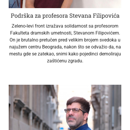
Podrška za profesora Stevana Filipovića
Zeleno-levi front izražava solidarnost sa profesorom
Fakulteta dramskih umetnosti, Stevanom Filipovićem.
On je brutalno pretučen pred velikim brojem svedoka u
najužem centru Beograda, nakon što se odvažio da, na
mestu gde se zatekao, snimi kako pojedinci demoliraju
zaštićenu zgradu.