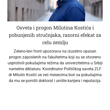
Osveta i progon Milutina Kostića i
pobunjenih stručnjaka, razorni efekat za
celu zemlju
Zeleno-levi front upozorava na izuzetno opasan
progon zaposlenih na fakultetima koji su se otvoreno
usprotivili pokušajima režima da univerzitetima u Srbiji
nametne diktaturu. Koordinator Političkog saveta ZLF
dr Milutin Kostić se već mesecima bori sa pokušajima
da mu se poništi doktorat i unište karijera i reputacija.