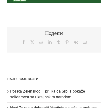
Подели
Facebook
Twitter
Reddit
LinkedIn
Tumblr
Pinterest
Vk
Email
НАЈНОВИЈЕ ВЕСТИ
Poseta Zelenskog – prilika da Srbija pokaže
solidarnost sa ukrajinskim narodom
Novi Zakon o dobrobiti životinja ne rešava problem