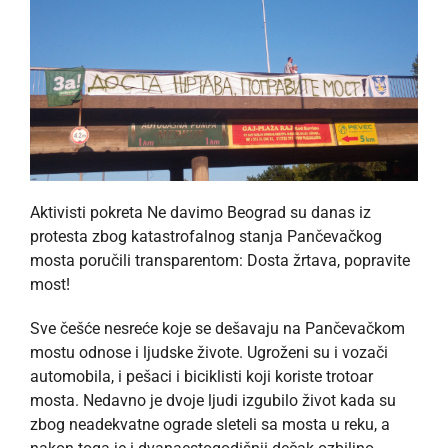
Aktivisti pokreta Ne davimo Beograd su danas iz
protesta zbog katastrofalnog stanja Pančevačkog
mosta poručili transparentom: Dosta žrtava, popravite
most!
Sve češće nesreće koje se dešavaju na Pančevačkom
mostu odnose i ljudske živote. Ugroženi su i vozači
automobila, i pešaci i biciklisti koji koriste trotoar
mosta. Nedavno je dvoje ljudi izgubilo život kada su
zbog neadekvatne ograde sleteli sa mosta u reku, a