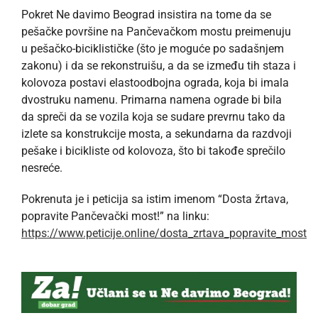
Pokret Ne davimo Beograd insistira na tome da se
pešačke površine na Pančevačkom mostu preimenuju
u pešačko-biciklističke (što je moguće po sadašnjem
zakonu) i da se rekonstruišu, a da se između tih staza i
kolovoza postavi elastoodbojna ograda, koja bi imala
dvostruku namenu. Primarna namena ograde bi bila
da spreči da se vozila koja se sudare prevrnu tako da
izlete sa konstrukcije mosta, a sekundarna da razdvoji
pešake i bicikliste od kolovoza, što bi takođe sprečilo
nesreće.
Pokrenuta je i peticija sa istim imenom “Dosta žrtava,
popravite Pančevački most!” na linku:
https://www.peticije.online/dosta_zrtava_popravite_most