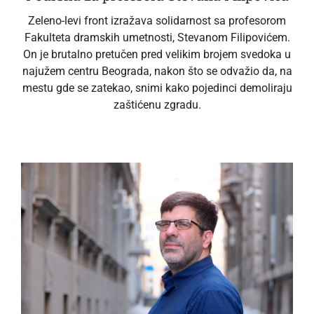
Zeleno-levi front izražava solidarnost sa profesorom
Fakulteta dramskih umetnosti, Stevanom Filipovićem.
On je brutalno pretučen pred velikim brojem svedoka u
najužem centru Beograda, nakon što se odvažio da, na
mestu gde se zatekao, snimi kako pojedinci demoliraju
zaštićenu zgradu.