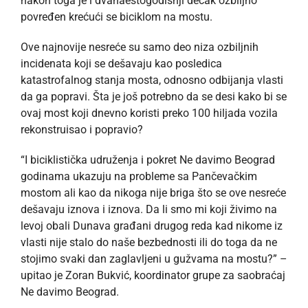
nakon toga je i dvanaestogodišnji dečak ozbiljno
povređen krećući se biciklom na mostu.
Ove najnovije nesreće su samo deo niza ozbiljnih
incidenata koji se dešavaju kao posledica
katastrofalnog stanja mosta, odnosno odbijanja vlasti
da ga popravi. Šta je još potrebno da se desi kako bi se
ovaj most koji dnevno koristi preko 100 hiljada vozila
rekonstruisao i popravio?
“I biciklistička udruženja i pokret Ne davimo Beograd
godinama ukazuju na probleme sa Pančevačkim
mostom ali kao da nikoga nije briga što se ove nesreće
dešavaju iznova i iznova. Da li smo mi koji živimo na
levoj obali Dunava građani drugog reda kad nikome iz
vlasti nije stalo do naše bezbednosti ili do toga da ne
stojimo svaki dan zaglavljeni u gužvama na mostu?” –
upitao je Zoran Bukvić, koordinator grupe za saobraćaj
Ne davimo Beograd.