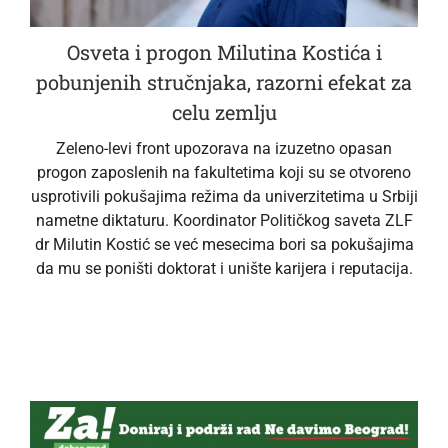
Osveta i progon Milutina Kostića i
pobunjenih stručnjaka, razorni efekat za
celu zemlju
Zeleno-levi front upozorava na izuzetno opasan
progon zaposlenih na fakultetima koji su se otvoreno
usprotivili pokušajima režima da univerzitetima u Srbiji
nametne diktaturu. Koordinator Političkog saveta ZLF
dr Milutin Kostić se već mesecima bori sa pokušajima
da mu se poništi doktorat i unište karijera i reputacija.