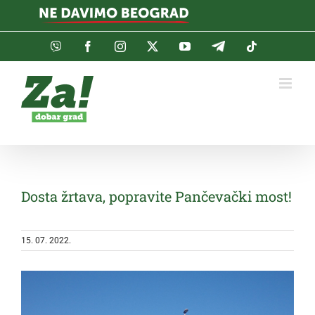
Skip
to
content
Viber
Facebook
Instagram
Twitter
YouTube
Telegram
Tiktok
Dosta žrtava, popravite Pančevački most!
15. 07. 2022.