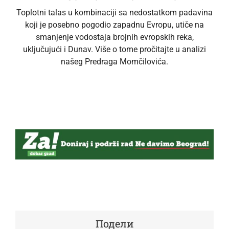
Toplotni talas u kombinaciji sa nedostatkom padavina
koji je posebno pogodio zapadnu Evropu, utiče na
smanjenje vodostaja brojnih evropskih reka,
uključujući i Dunav. Više o tome pročitajte u analizi
našeg Predraga Momčilovića.
Подели