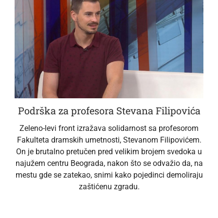
Podrška za profesora Stevana Filipovića
Zeleno-levi front izražava solidarnost sa profesorom
Fakulteta dramskih umetnosti, Stevanom Filipovićem.
On je brutalno pretučen pred velikim brojem svedoka u
najužem centru Beograda, nakon što se odvažio da, na
mestu gde se zatekao, snimi kako pojedinci demoliraju
zaštićenu zgradu.