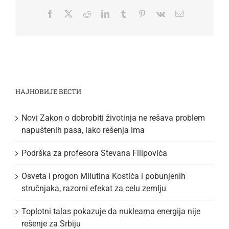
Facebook
Twitter
Reddit
LinkedIn
Tumblr
Pinterest
Vk
Email
НАЈНОВИЈЕ ВЕСТИ
Novi Zakon o dobrobiti životinja ne rešava problem
napuštenih pasa, iako rešenja ima
Podrška za profesora Stevana Filipovića
Osveta i progon Milutina Kostića i pobunjenih
stručnjaka, razorni efekat za celu zemlju
Toplotni talas pokazuje da nuklearna energija nije
rešenje za Srbiju