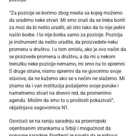
“Za pozicije se borimo zbog mesta sa kojeg možemo
da uradimo neke stvari. Mi smo znali da se treba boriti
za moć da bi nešto uradili, ali isto tako da to nije jedini
način borbe. I to nije borba samo za pozicije. Pozicija
je instrument da nešto uradite, da proizvedete neku
promenu u društvu. I u tom smislu, ako je ovo način da
se proizvede promena u društvu, a da mi u nekom
trenutku neke pozicije nemamo, mi smo na to spremni.
S druge strane, nismo spremni da ne govorimo svoje
stavove, da ne kažemo ako se s nečim ne slažemo. Mi
znamo da i van institucija pošaljemo svoje poruke i
nametnemo stvari na dnevni red, da promenimo
agendu. Mislim da smo to u prošlosti pokazivali”,
objašnjava sagovornica N1.
Osvrćući se na raniju saradnju sa proevropski
orjentisanim strankama u Srbiji i mogućnost da
ponovne saradnje, Đorđević je navela da je njihova