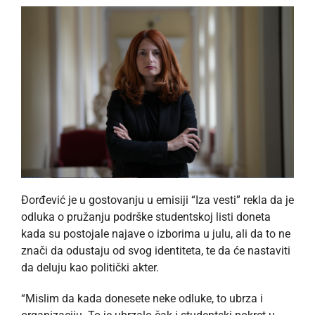
Đorđević je u gostovanju u emisiji “Iza vesti” rekla da je
odluka o pružanju podrške studentskoj listi doneta
kada su postojale najave o izborima u julu, ali da to ne
znači da odustaju od svog identiteta, te da će nastaviti
da deluju kao politički akter.
“Mislim da kada donesete neke odluke, to ubrza i