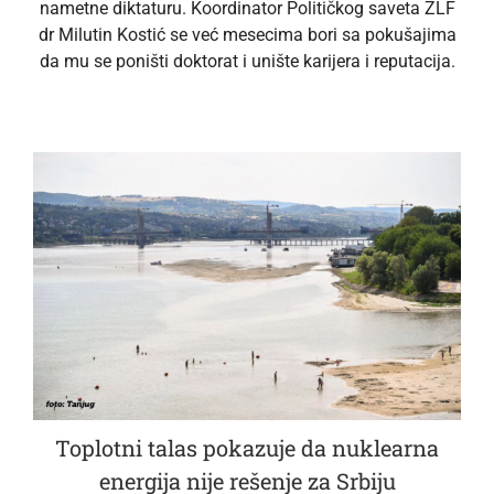
nametne diktaturu. Koordinator Političkog saveta ZLF
dr Milutin Kostić se već mesecima bori sa pokušajima
da mu se poništi doktorat i unište karijera i reputacija.
Toplotni talas pokazuje da nuklearna
energija nije rešenje za Srbiju