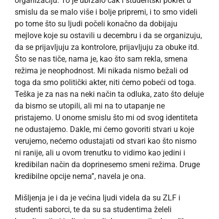
organizaciju. To je ubrzalo čak i studentski pokret u
smislu da se malo više i bolje pripremi, i to smo videli
po tome što su ljudi počeli konačno da dobijaju
mejlove koje su ostavili u decembru i da se organizuju,
da se prijavljuju za kontrolore, prijavljuju za obuke itd.
Što se nas tiče, nama je, kao što sam rekla, smena
režima je neophodnost. Mi nikada nismo bežali od
toga da smo politički akter, niti ćemo pobeći od toga.
Teška je za nas na neki način ta odluka, zato što deluje
da bismo se utopili, ali mi na to utapanje ne
pristajemo. U onome smislu što mi od svog identiteta
ne odustajemo. Dakle, mi ćemo govoriti stvari u koje
verujemo, nećemo odustajati od stvari kao što nismo
ni ranije, ali u ovom trenutku to vidimo kao jedini i
kredibilan način da doprinesemo smeni režima. Druge
kredibilne opcije nema”, navela je ona.
Mišljenja je i da je većina ljudi videla da su ZLF i
studenti saborci, te da su sa studentima želeli