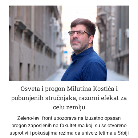
Osveta i progon Milutina Kostića i
pobunjenih stručnjaka, razorni efekat za
celu zemlju
Zeleno-levi front upozorava na izuzetno opasan
progon zaposlenih na fakultetima koji su se otvoreno
usprotivili pokušajima režima da univerzitetima u Srbiji