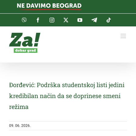
Skip
to
content
Viber
Facebook
Instagram
Twitter
YouTube
Telegram
Tiktok
Đorđević: Podrška studentskoj listi jedini
kredibilan način da se doprinese smeni
režima
09. 06. 2026.