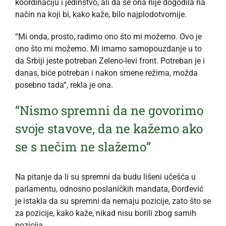
koordinaciju i jedinstvo, ali da se ona nije dogodila na
način na koji bi, kako kaže, bilo najplodotvornije.
“Mi onda, prosto, radimo ono što mi možemo. Ovo je
ono što mi možemo. Mi imamo samopouzdanje u to
da Srbiji jeste potreban Zeleno-levi front. Potreban je i
danas, biće potreban i nakon smene režima, možda
posebno tada”, rekla je ona.
“Nismo spremni da ne govorimo
svoje stavove, da ne kažemo ako
se s nečim ne slažemo”
Na pitanje da li su spremni da budu lišeni učešća u
parlamentu, odnosno poslaničkih mandata, Đorđević
je istakla da su spremni da nemaju pozicije, zato što se
za pozicije, kako kaže, nikad nisu borili zbog samih
pozicija.