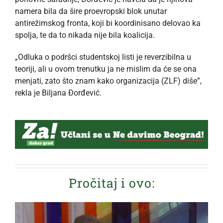
namera bila da šire proevropski blok unutar
antirežimskog fronta, koji bi koordinisano delovao ka
spolja, te da to nikada nije bila koalicija.
„Odluka o podršci studentskoj listi je reverzibilna u
teoriji, ali u ovom trenutku ja ne mislim da će se ona
menjati, zato što znam kako organizacija (ZLF) diše”,
rekla je Biljana Đorđević.
Pročitaj i ovo: