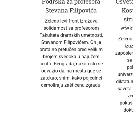
Podrška za profesora
Osveta
Stevana Filipovića
Kos
str
Zeleno-levi front izražava
efek
solidarnost sa profesorom
Fakulteta dramskih umetnosti,
Zeleno
Stevanom Filipovićem. On je
izu
brutalno pretučen pred velikim
zaposlen
brojem svedoka u najužem
se
centru Beograda, nakon što se
po
odvažio da, na mestu gde se
univerz
zatekao, snimi kako pojedinci
diktatur
demoliraju zaštićenu zgradu.
saveta 
ve
pokuš
dokt