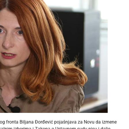
og fronta Biljana Đorđević pojašnjava za Novu da izmene
alnim izborima i Zakona o Ustavnom sudu nisu i dalje