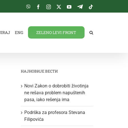
Viber
Facebook
Instagram
Twitter
YouTube
Telegram
Tiktok
NIRAJ
ENG
ZELENO LEVI FRONT
НАЈНОВИЈЕ ВЕСТИ
Novi Zakon o dobrobiti životinja
ne rešava problem napuštenih
pasa, iako rešenja ima
Podrška za profesora Stevana
Filipovića