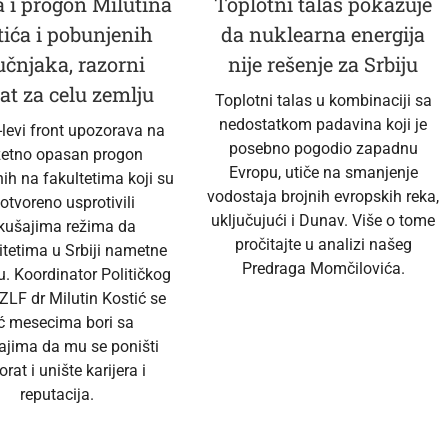
 i progon Milutina
Toplotni talas pokazuje
tića i pobunjenih
da nuklearna energija
učnjaka, razorni
nije rešenje za Srbiju
at za celu zemlju
Toplotni talas u kombinaciji sa
nedostatkom padavina koji je
-levi front upozorava na
posebno pogodio zapadnu
zetno opasan progon
Evropu, utiče na smanjenje
ih na fakultetima koji su
vodostaja brojnih evropskih reka,
 otvoreno usprotivili
uključujući i Dunav. Više o tome
kušajima režima da
pročitajte u analizi našeg
itetima u Srbiji nametne
Predraga Momčilovića.
u. Koordinator Političkog
ZLF dr Milutin Kostić se
ć mesecima bori sa
ajima da mu se poništi
orat i unište karijera i
reputacija.