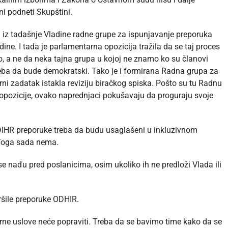
ni podneti Skupštini.
li iz tadašnje Vladine radne grupe za ispunjavanje preporuka
e. I tada je parlamentarna opozicija tražila da se taj proces
, a ne da neka tajna grupa u kojoj ne znamo ko su članovi
reba da bude demokratski. Tako je i formirana Radna grupa za
ni zadatak istakla reviziju biračkog spiska. Pošto su tu Radnu
i opozicije, ovako naprednjaci pokušavaju da proguraju svoje
DIHR preporuke treba da budu usaglašeni u inkluzivnom
. Toga sada nema.
 nađu pred poslanicima, osim ukoliko ih ne predloži Vlada ili
ršile preporuke ODHIR.
orne uslove neće popraviti. Treba da se bavimo time kako da se