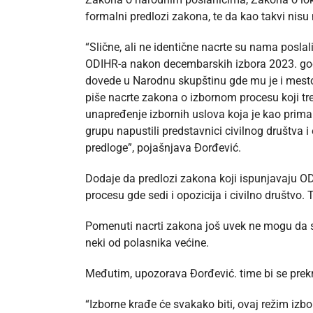
formalni predlozi zakona, te da kao takvi nisu 
“Slične, ali ne identične nacrte su nama posla
ODIHR-a nakon decembarskih izbora 2023. godin
dovede u Narodnu skupštinu gde mu je i mesto
piše nacrte zakona o izbornom procesu koji t
unapređenje izbornih uslova koja je kao primar
grupu napustili predstavnici civilnog društva 
predloge”, pojašnjava Đorđević.
Dodaje da predlozi zakona koji ispunjavaju O
procesu gde sedi i opozicija i civilno društvo
Pomenuti nacrti zakona još uvek ne mogu da se
neki od polasnika većine.
Međutim, upozorava Đorđević. time bi se prek
“Izborne krađe će svakako biti, ovaj režim izb