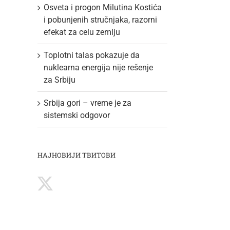
Osveta i progon Milutina Kostića
i pobunjenih stručnjaka, razorni
efekat za celu zemlju
Toplotni talas pokazuje da
nuklearna energija nije rešenje
za Srbiju
Srbija gori – vreme je za
sistemski odgovor
НАЈНОВИЈИ ТВИТОВИ