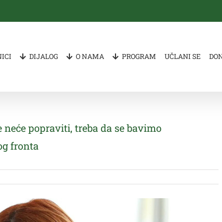
ICI
DIJALOG
O NAMA
PROGRAM
UČLANI SE
DO
 neće popraviti, treba da se bavimo
g fronta