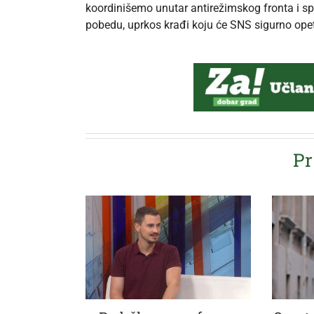
koordinišemo unutar antirežimskog fronta i sp
pobedu, uprkos krađi koju će SNS sigurno opet 
Pr