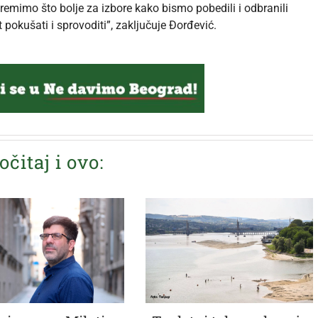
remimo što bolje za izbore kako bismo pobedili i odbranili
pokušati i sprovoditi”, zaključuje Đorđević.
očitaj i ovo: