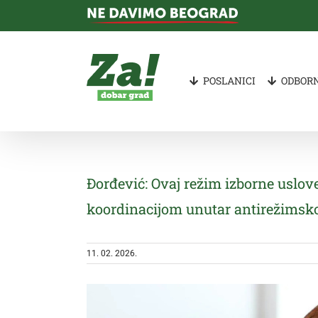
Skip
to
content
POSLANICI
ODBORN
Đorđević: Ovaj režim izborne uslove
koordinacijom unutar antirežimsko
11. 02. 2026.