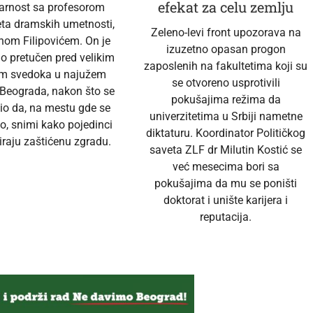
efekat za celu zemlju
darnost sa profesorom
eta dramskih umetnosti,
Zeleno-levi front upozorava na
nom Filipovićem. On je
izuzetno opasan progon
no pretučen pred velikim
zaposlenih na fakultetima koji su
em svedoka u najužem
se otvoreno usprotivili
 Beograda, nakon što se
pokušajima režima da
io da, na mestu gde se
univerzitetima u Srbiji nametne
o, snimi kako pojedinci
diktaturu. Koordinator Političkog
raju zaštićenu zgradu.
saveta ZLF dr Milutin Kostić se
već mesecima bori sa
pokušajima da mu se poništi
doktorat i unište karijera i
reputacija.