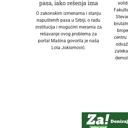
pasa, iako rešenja ima
soli
Fakult
O zakonskim izmenama i stanju
Steva
napuštenih pasa u Srbiji, o radu
brutal
institucija i mogućim merama za
broj
rešavanje ovog problema za
centru
portal Mašina govorila je naša
odvaž
Lola Joksimović.
zateka
demoli