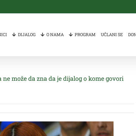
ICI
DIJALOG
O NAMA
PROGRAM
UČLANI SE
DO
 ne može da zna da je dijalog o kome govori