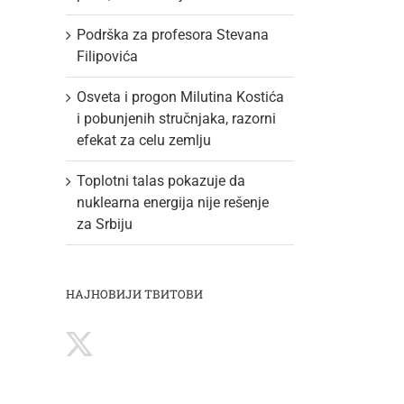
Podrška za profesora Stevana
Filipovića
Osveta i progon Milutina Kostića
i pobunjenih stručnjaka, razorni
efekat za celu zemlju
Toplotni talas pokazuje da
nuklearna energija nije rešenje
za Srbiju
НАЈНОВИЈИ ТВИТОВИ