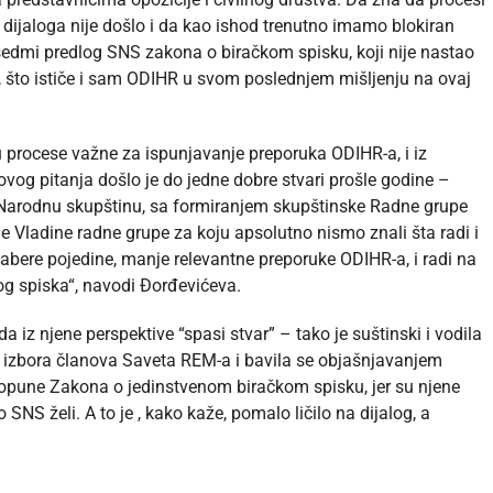
 dijaloga nije došlo i da kao ishod trenutno imamo blokiran
sedmi predlog SNS zakona o biračkom spisku, koji nije nastao
, što ističe i sam ODIHR u svom poslednjem mišljenju na ovaj
 u procese važne za ispunjavanje preporuka ODIHR-a, i iz
o ovog pitanja došlo je do jedne dobre stvari prošle godine –
 Narodnu skupštinu, sa formiranjem skupštinske Radne grupe
 Vladine radne grupe za koju apsolutno nismo znali šta radi i
zabere pojedine, manje relevantne preporuke ODIHR-a, i radi na
kog spiska“, navodi Đorđevićeva.
 iz njene perspektive “spasi stvar” – tako je suštinski i vodila
izbora članova Saveta REM-a i bavila se objašnjavanjem
pune Zakona o jedinstvenom biračkom spisku, jer su njene
NS želi. A to je , kako kaže, pomalo ličilo na dijalog, a