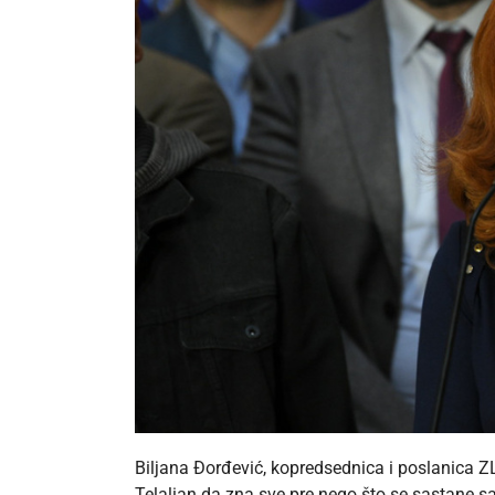
Biljana Đorđević, kopredsednica i poslanica 
Telalian da zna sve pre nego što se sastane sa