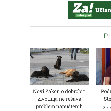
Pr
Novi Zakon o dobrobiti
Podr
životinja ne rešava
Ste
problem napuštenih
Zele