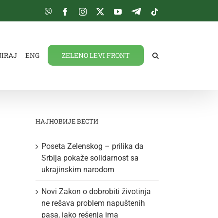
Viber
Facebook
Instagram
Twitter
YouTube
Telegram
Tiktok
NIRAJ
ENG
ZELENO LEVI FRONT
НАЈНОВИЈЕ ВЕСТИ
Poseta Zelenskog – prilika da
Srbija pokaže solidarnost sa
ukrajinskim narodom
Novi Zakon o dobrobiti životinja
ne rešava problem napuštenih
pasa, iako rešenja ima