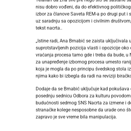
nisu dobro vođeni, da do efektivnog političkog
izbor za članove Saveta REM-a po drugi put i 
uz saradnju sa opozicijom i civilnim društvom
tekst nacrta..
„Istine radi, Ana Brnabić se zaista uključivala
suprotstavljenih pozicija vlasti i opozicije ok
vraćanja procesa tamo gde i treba da bude, u
za unapređenje izbornog procesa umesto ranije
koja je mogla da po principu švedskog stola i
njima kako bi izbegla da radi na reviziji birač
Dodaje da se Brnabić uključuje kad pokušava da
posednju sednicu Odbora za kulturu povodom 
budućnosti sedmog SNS Nacrta za izmene i do
stranačke kolege nesposobne da urade ono što S
zapravo je sve vreme bila manipulacija.