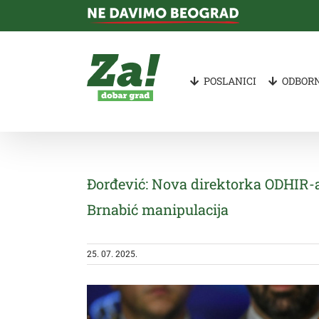
Skip
to
content
POSLANICI
ODBORN
Đorđević: Nova direktorka ODHIR-a
Brnabić manipulacija
25. 07. 2025.