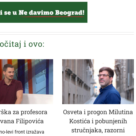
očitaj i ovo:
ška za profesora
Osveta i progon Milutina
vana Filipovića
Kostića i pobunjenih
stručnjaka, razorni
no-levi front izražava