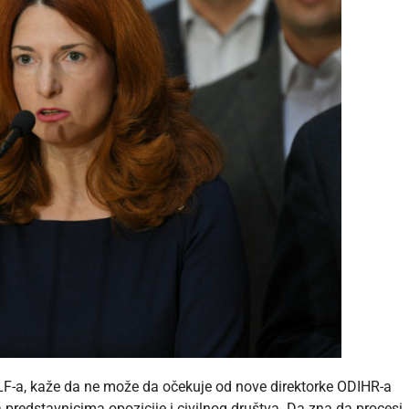
ZLF-a, kaže da ne može da očekuje od nove direktorke ODIHR-a
 predstavnicima opozicije i civilnog društva. Da zna da procesi