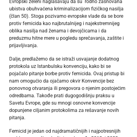
Evropski zeleni naglašavaju da su rodno zasnovana
ubistva obuhvaćena kriminalizacijom fizičkog nasilja
(član 50). Stoga pozivamo evropske vlade da se bore
protiv femicida kao najbrutalnijeg i najekstremnijeg
oblika nasilja nad ženama i devojčicama i da
preduzmu hitne mere u pogledu sprečavanja, zaštite i
prijavljivanja.
Dalje, predlažemo da se istraži usvajanje dodatnog
protokola uz Istanbulsku konvenciju, kako bi se
pojačalo pitanje borbe protiv femicida. Ovaj pristup bi
nam omogućio da ojačamo okvir Konvencije bez
ponovnog otvaranja ili pregovora o njenim postojećim
odredbama. Takođe prati dugogodišnju praksu u
Savetu Evrope, gde su mnogi osnovne konvencije
dopunjene ciljanim protokolima za rešavanje novih
pitanja.
Femicid je jedan od najdramatičnijih i najpotresnijih