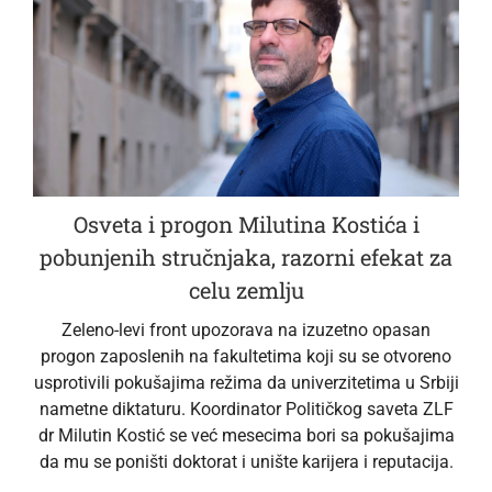
Osveta i progon Milutina Kostića i
pobunjenih stručnjaka, razorni efekat za
celu zemlju
Zeleno-levi front upozorava na izuzetno opasan
progon zaposlenih na fakultetima koji su se otvoreno
usprotivili pokušajima režima da univerzitetima u Srbiji
nametne diktaturu. Koordinator Političkog saveta ZLF
dr Milutin Kostić se već mesecima bori sa pokušajima
da mu se poništi doktorat i unište karijera i reputacija.