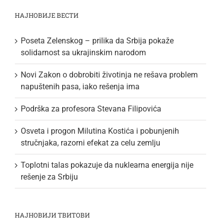
НАЈНОВИЈЕ ВЕСТИ
Poseta Zelenskog – prilika da Srbija pokaže
solidarnost sa ukrajinskim narodom
Novi Zakon o dobrobiti životinja ne rešava problem
napuštenih pasa, iako rešenja ima
Podrška za profesora Stevana Filipovića
Osveta i progon Milutina Kostića i pobunjenih
stručnjaka, razorni efekat za celu zemlju
Toplotni talas pokazuje da nuklearna energija nije
rešenje za Srbiju
НАЈНОВИЈИ ТВИТОВИ