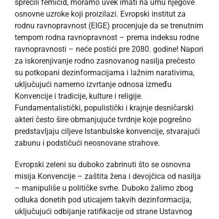
sprečili femicid, moramo uvek imati na umu njegove
osnovne uzroke koji proizilazi. Evropski institut za
rodnu ravnopravnost (EIGE) procenjuje da se trenutnim
tempom rodna ravnopravnost – prema indeksu rodne
ravnopravnosti – neće postići pre 2080. godine! Napori
za iskorenjivanje rodno zasnovanog nasilja prečesto
su potkopani dezinformacijama i lažnim narativima,
uključujući namerno izvrtanje odnosa između
Konvencije i tradicije, kulture i religije.
Fundamentalistički, populistički i krajnje desničarski
akteri često šire obmanjujuće tvrdnje koje pogrešno
predstavljaju ciljeve Istanbulske konvencije, stvarajući
zabunu i podstičući neosnovane strahove.
Evropski zeleni su duboko zabrinuti što se osnovna
misija Konvencije – zaštita žena i devojčica od nasilja
– manipuliše u političke svrhe. Duboko žalimo zbog
odluka donetih pod uticajem takvih dezinformacija,
uključujući odbijanje ratifikacije od strane Ustavnog