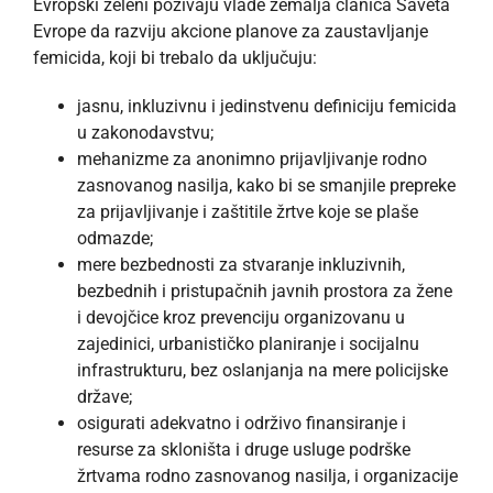
Evropski zeleni pozivaju vlade zemalja članica Saveta
Evrope da razviju akcione planove za zaustavljanje
femicida, koji bi trebalo da uključuju:
jasnu, inkluzivnu i jedinstvenu definiciju femicida
u zakonodavstvu;
mehanizme za anonimno prijavljivanje rodno
zasnovanog nasilja, kako bi se smanjile prepreke
za prijavljivanje i zaštitile žrtve koje se plaše
odmazde;
mere bezbednosti za stvaranje inkluzivnih,
bezbednih i pristupačnih javnih prostora za žene
i devojčice kroz prevenciju organizovanu u
zajedinici, urbanističko planiranje i socijalnu
infrastrukturu, bez oslanjanja na mere policijske
države;
osigurati adekvatno i održivo finansiranje i
resurse za skloništa i druge usluge podrške
žrtvama rodno zasnovanog nasilja, i organizacije