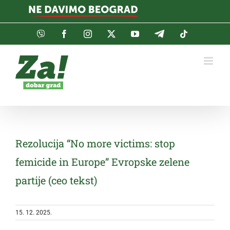
Skip
to
content
Viber
Facebook
Instagram
Twitter
YouTube
Telegram
Tiktok
Rezolucija “No more victims: stop
femicide in Europe” Evropske zelene
partije (ceo tekst)
15. 12. 2025.