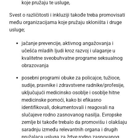
koje pružaju te usluge,
Svest o različitosti i inkluziji takođe treba promovisati
među organizacijama koje pružaju skloništa i druge
usluge;
jačanje prevencije, aktivnog angažovanja i
učešća mladih ljudi kroz razvoj i ulaganje u
kvalitetne sveobuhvatne programe seksualnog
obrazovanja
posebni programi obuke za policajce, tužioce,
sudije, pravnike i zdravstvene radnike/profesije,
uključujući medicinsko osoblje i osoblje hitne
medicinske pomoći, kako bi efikasno
identifikovali, dokumentovali i reagovali na
slučajeve rodno zasnovanog nasilja. Evropske
zemlje bi takođe trebalo da promovišu i olakšaju
saradnju između relevantnih organa i drugih
pružalaca usluga za žrtve rodno zasnovanog