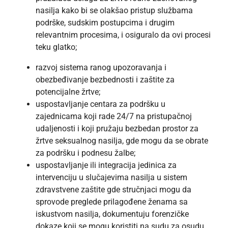
nasilja kako bi se olakšao pristup službama
podrške, sudskim postupcima i drugim
relevantnim procesima, i osiguralo da ovi procesi
teku glatko;
razvoj sistema ranog upozoravanja i
obezbeđivanje bezbednosti i zaštite za
potencijalne žrtve;
uspostavljanje centara za podršku u
zajednicama koji rade 24/7 na pristupačnoj
udaljenosti i koji pružaju bezbedan prostor za
žrtve seksualnog nasilja, gde mogu da se obrate
za podršku i podnesu žalbe;
uspostavljanje ili integracija jedinica za
intervenciju u slučajevima nasilja u sistem
zdravstvene zaštite gde stručnjaci mogu da
sprovode preglede prilagođene ženama sa
iskustvom nasilja, dokumentuju forenzičke
dokaze koji se mogu koristiti na sudu za osudu