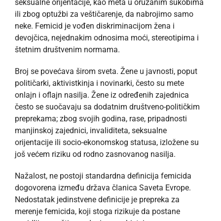
seksualne orijentacije, kao meta u oružanim sukobima
ili zbog optužbi za veštičarenje, da nabrojimo samo
neke. Femicid je vođen diskriminacijom žena i
devojčica, nejednakim odnosima moći, stereotipima i
štetnim društvenim normama.
Broj se povećava širom sveta. Žene u javnosti, poput
političarki, aktivistkinja i novinarki, često su mete
onlajn i oflajn nasilja. Žene iz određenih zajednica
često se suočavaju sa dodatnim društveno-političkim
preprekama; zbog svojih godina, rase, pripadnosti
manjinskoj zajednici, invaliditeta, seksualne
orijentacije ili socio-ekonomskog statusa, izložene su
još većem riziku od rodno zasnovanog nasilja.
Nažalost, ne postoji standardna definicija femicida
dogovorena između država članica Saveta Evrope.
Nedostatak jedinstvene definicije je prepreka za
merenje femicida, koji stoga rizikuje da postane