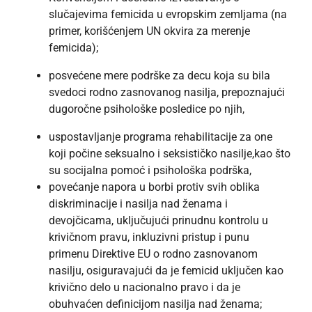
slučajevima femicida u evropskim zemljama (na
primer, korišćenjem UN okvira za merenje
femicida);
posvećene mere podrške za decu koja su bila
svedoci rodno zasnovanog nasilja, prepoznajući
dugoročne psihološke posledice po njih,
uspostavljanje programa rehabilitacije za one
koji počine seksualno i seksističko nasilje,kao što
su socijalna pomoć i psihološka podrška,
povećanje napora u borbi protiv svih oblika
diskriminacije i nasilja nad ženama i
devojčicama, uključujući prinudnu kontrolu u
krivičnom pravu, inkluzivni pristup i punu
primenu Direktive EU o rodno zasnovanom
nasilju, osiguravajući da je femicid uključen kao
krivično delo u nacionalno pravo i da je
obuhvaćen definicijom nasilja nad ženama;