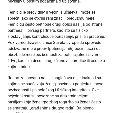
nevidljiv u opštim podacima o ubistvima.
Femicid je predvidljiv u većini slučajeva i može se
sprečiti ako se otkriju rani znaci i preduzmu mere.
Femicidu često prethode drugi oblici nasilja od strane
partnera ili bivšeg partnera, kao što su fizičko
zlostavljanje, kontrolišuće ponašanje, prisila i praćenje.
Pozivamo države članice Saveta Evrope da sprovedu
adekvatne mere protiv (potencijalnih) počinilaca i da
obezbede mere bezbednosti za potencijalne i stvarne
žrtve, kao i za decu i druge članove porodice ili osobe o
kojima brinu.
Rodno zasnovano nasilje naglašava nejednakosti sa
kojima se suočavaju žene, posebno u pogledu njihove
bezbednosti i psihološkog i fizičkog integriteta. Ove
nejednakosti su povezane sa diskriminacijom i
nasiljem koje žene trpe zbog toga što su žene i često
se smatraju „građanima drugog reda“. Da bismo