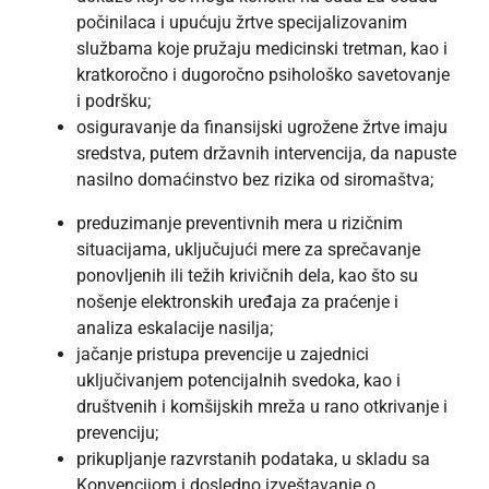
počinilaca i upućuju žrtve specijalizovanim
službama koje pružaju medicinski tretman, kao i
kratkoročno i dugoročno psihološko savetovanje
i podršku;
osiguravanje da finansijski ugrožene žrtve imaju
sredstva, putem državnih intervencija, da napuste
nasilno domaćinstvo bez rizika od siromaštva;
preduzimanje preventivnih mera u rizičnim
situacijama, uključujući mere za sprečavanje
ponovljenih ili težih krivičnih dela, kao što su
nošenje elektronskih uređaja za praćenje i
analiza eskalacije nasilja;
jačanje pristupa prevencije u zajednici
uključivanjem potencijalnih svedoka, kao i
društvenih i komšijskih mreža u rano otkrivanje i
prevenciju;
prikupljanje razvrstanih podataka, u skladu sa
Konvencijom i dosledno izveštavanje o