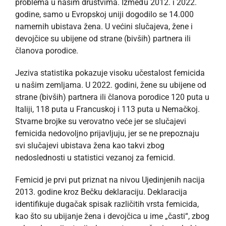
problema u našim društvima. Između 2012. i 2022.
godine, samo u Evropskoj uniji dogodilo se 14.000
namernih ubistava žena. U većini slučajeva, žene i
devojčice su ubijene od strane (bivših) partnera ili
članova porodice.
Jeziva statistika pokazuje visoku učestalost femicida
u našim zemljama. U 2022. godini, žene su ubijene od
strane (bivših) partnera ili članova porodice 120 puta u
Italiji, 118 puta u Francuskoj i 113 puta u Nemačkoj.
Stvarne brojke su verovatno veće jer se slučajevi
femicida nedovoljno prijavljuju, jer se ne prepoznaju
svi slučajevi ubistava žena kao takvi zbog
nedoslednosti u statistici vezanoj za femicid.
Femicid je prvi put priznat na nivou Ujedinjenih nacija
2013. godine kroz Bečku deklaraciju. Deklaracija
identifikuje dugačak spisak različitih vrsta femicida,
kao što su ubijanje žena i devojčica u ime „časti“, zbog