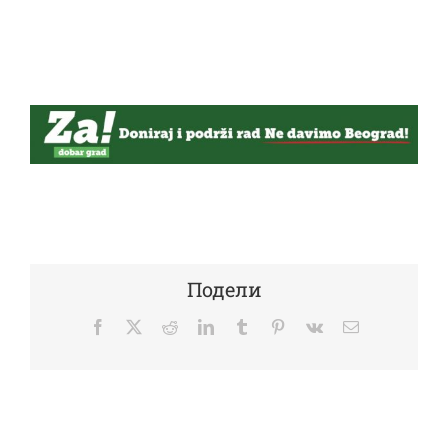
Подели
Facebook
Twitter
Reddit
LinkedIn
Tumblr
Pinterest
Vk
Email