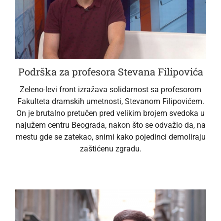
Podrška za profesora Stevana Filipovića
Zeleno-levi front izražava solidarnost sa profesorom
Fakulteta dramskih umetnosti, Stevanom Filipovićem.
On je brutalno pretučen pred velikim brojem svedoka u
najužem centru Beograda, nakon što se odvažio da, na
mestu gde se zatekao, snimi kako pojedinci demoliraju
zaštićenu zgradu.