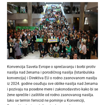
Konvencija Saveta Evrope o sprečavanju i borbi protiv
nasilja nad ženama i porodičnog nasilja (Istanbulska
konvencija) i Direktiva EU o rodno zasnovanom nasilju
iz 2024. godine osuđuju sve oblike nasilja nad ženama
i pozivaju na posebne mere i zakonodavstvo kako bi se
žene sprečile i zaštitile od rodno zasnovanog nasilja.
Iako se termin femicid ne pominje u Konvenciji,