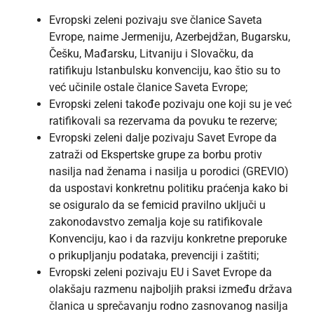
Evropski zeleni pozivaju sve članice Saveta
Evrope, naime Jermeniju, Azerbejdžan, Bugarsku,
Češku, Mađarsku, Litvaniju i Slovačku, da
ratifikuju Istanbulsku konvenciju, kao štio su to
već učinile ostale članice Saveta Evrope;
Evropski zeleni takođe pozivaju one koji su je već
ratifikovali sa rezervama da povuku te rezerve;
Evropski zeleni dalje pozivaju Savet Evrope da
zatraži od Ekspertske grupe za borbu protiv
nasilja nad ženama i nasilja u porodici (GREVIO)
da uspostavi konkretnu politiku praćenja kako bi
se osiguralo da se femicid pravilno uključi u
zakonodavstvo zemalja koje su ratifikovale
Konvenciju, kao i da razviju konkretne preporuke
o prikupljanju podataka, prevenciji i zaštiti;
Evropski zeleni pozivaju EU i Savet Evrope da
olakšaju razmenu najboljih praksi između država
članica u sprečavanju rodno zasnovanog nasilja