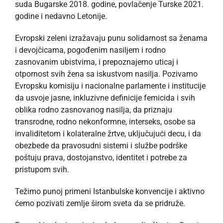
suda Bugarske 2018. godine, povlačenje Turske 2021.
godine i nedavno Letonije.
Evropski zeleni izražavaju punu solidarnost sa ženama
i devojčicama, pogođenim nasiljem i rodno
zasnovanim ubistvima, i prepoznajemo uticaj i
otpornost svih žena sa iskustvom nasilja. Pozivamo
Evropsku komisiju i nacionalne parlamente i institucije
da usvoje jasne, inkluzivne definicije femicida i svih
oblika rodno zasnovanog nasilja, da priznaju
transrodne, rodno nekonformne, interseks, osobe sa
invaliditetom i kolateralne žrtve, uključujući decu, i da
obezbede da pravosudni sistemi i službe podrške
poštuju prava, dostojanstvo, identitet i potrebe za
pristupom svih.
Težimo punoj primeni Istanbulske konvencije i aktivno
ćemo pozivati zemlje širom sveta da se pridruže.