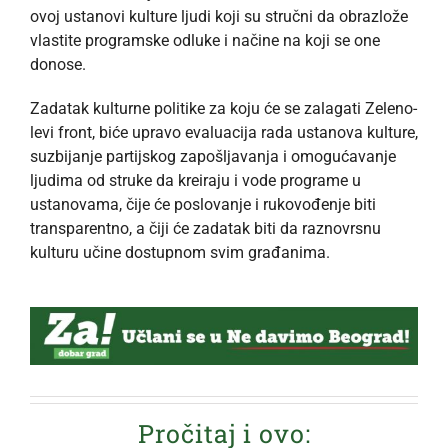
ovoj ustanovi kulture ljudi koji su stručni da obrazlože
vlastite programske odluke i načine na koji se one
donose.
Zadatak kulturne politike za koju će se zalagati Zeleno-
levi front, biće upravo evaluacija rada ustanova kulture,
suzbijanje partijskog zapošljavanja i omogućavanje
ljudima od struke da kreiraju i vode programe u
ustanovama, čije će poslovanje i rukovođenje biti
transparentno, a čiji će zadatak biti da raznovrsnu
kulturu učine dostupnom svim građanima.
Pročitaj i ovo: