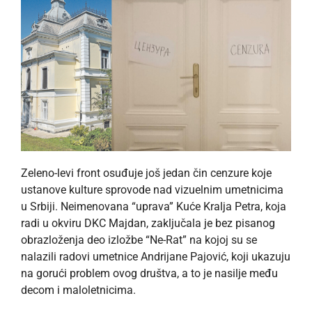
Zeleno-levi front osuđuje još jedan čin cenzure koje
ustanove kulture sprovode nad vizuelnim umetnicima
u Srbiji. Neimenovana “uprava” Kuće Kralja Petra, koja
radi u okviru DKC Majdan, zaključala je bez pisanog
obrazloženja deo izložbe “Ne-Rat” na kojoj su se
nalazili radovi umetnice Andrijane Pajović, koji ukazuju
na gorući problem ovog društva, a to je nasilje među
decom i maloletnicima.