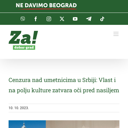
Skip
to
content
Viber
Facebook
Instagram
Twitter
YouTube
Telegram
Tiktok
Cenzura nad umetnicima u Srbiji: Vlast i
na polju kulture zatvara oči pred nasiljem
10. 10. 2023.