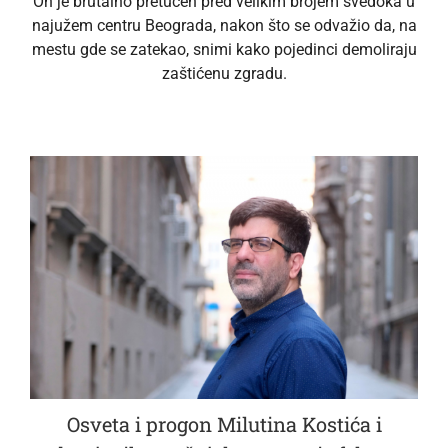
On je brutalno pretučen pred velikim brojem svedoka u
najužem centru Beograda, nakon što se odvažio da, na
mestu gde se zatekao, snimi kako pojedinci demoliraju
zaštićenu zgradu.
Osveta i progon Milutina Kostića i