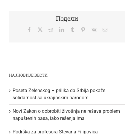
Подели
Facebook
Twitter
Reddit
LinkedIn
Tumblr
Pinterest
Vk
Email
НАЈНОВИЈЕ ВЕСТИ
Poseta Zelenskog – prilika da Srbija pokaže
solidarnost sa ukrajinskim narodom
Novi Zakon o dobrobiti životinja ne rešava problem
napuštenih pasa, iako rešenja ima
Podrška za profesora Stevana Filipovića