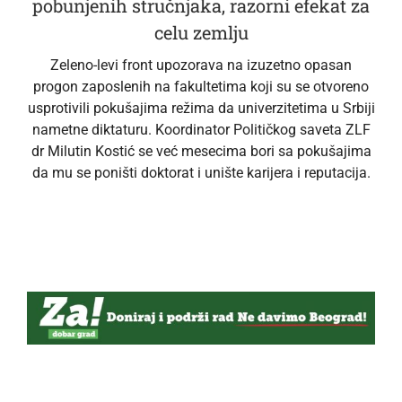
pobunjenih stručnjaka, razorni efekat za
celu zemlju
Zeleno-levi front upozorava na izuzetno opasan
progon zaposlenih na fakultetima koji su se otvoreno
usprotivili pokušajima režima da univerzitetima u Srbiji
nametne diktaturu. Koordinator Političkog saveta ZLF
dr Milutin Kostić se već mesecima bori sa pokušajima
da mu se poništi doktorat i unište karijera i reputacija.