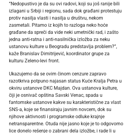
“Nedopustivo je da su ovi radovi, koji su još ranije bili
izlagani u Srbiji i regionu, sada dok građani protestuju
protiv nasilja vlasti i nasilja u društvu, nekom
zasmetali. Pitamo iz kojih to razloga neko hoće
građane da spreči da vide neki umetnički rad, i zašto
jedna anti-ratna i anti-nasilnička izložba za neku
ustanovu kulture u Beogradu predstavlja problem?”,
kaže Branislav Dimitrijević, koordinator grupe za
kulturu Zeleno-levi front.
Ukazujemo da se ovim činom cenzure zapravo
razotkriva potpuno najasan status Kuće Kralja Petra u
okviru ustanove DKC Majdan. Ova ustanova kulture,
čiji je osnivač opština Savski Venac, spada u
fantomske ustanove kakve su karakteristične za vlast
SNS-a, koje se finansiraju javnim novcem, dok su
njihove aktivnosti i programske odluke krajnje
netransparentne. Otuda nije jasno koje je to odgovorno
lice donelo rešenje o zabrani dela izložbe, i rade li u