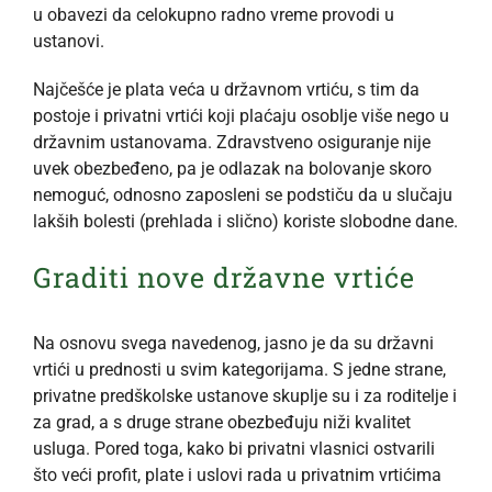
u obavezi da celokupno radno vreme provodi u
ustanovi.
Najčešće je plata veća u državnom vrtiću, s tim da
postoje i privatni vrtići koji plaćaju osoblje više nego u
državnim ustanovama. Zdravstveno osiguranje nije
uvek obezbeđeno, pa je odlazak na bolovanje skoro
nemoguć, odnosno zaposleni se podstiču da u slučaju
lakših bolesti (prehlada i slično) koriste slobodne dane.
Graditi nove državne vrtiće
Na osnovu svega navedenog, jasno je da su državni
vrtići u prednosti u svim kategorijama. S jedne strane,
privatne predškolske ustanove skuplje su i za roditelje i
za grad, a s druge strane obezbeđuju niži kvalitet
usluga. Pored toga, kako bi privatni vlasnici ostvarili
što veći profit, plate i uslovi rada u privatnim vrtićima