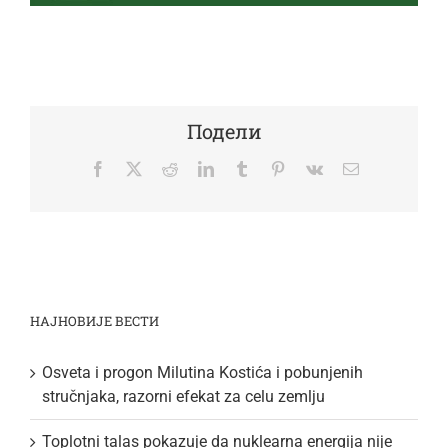
Подели
Facebook
Twitter
Reddit
LinkedIn
Tumblr
Pinterest
Vk
Email
НАЈНОВИЈЕ ВЕСТИ
Osveta i progon Milutina Kostića i pobunjenih
stručnjaka, razorni efekat za celu zemlju
Toplotni talas pokazuje da nuklearna energija nije