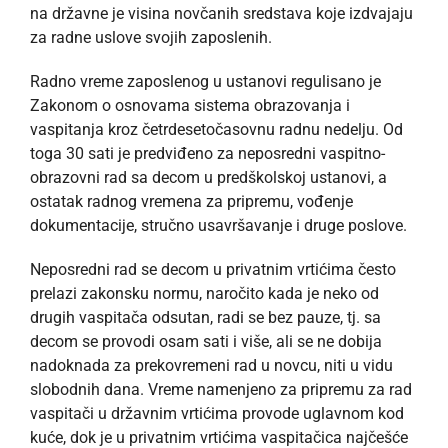
na državne je visina novčanih sredstava koje izdvajaju
za radne uslove svojih zaposlenih.
Radno vreme zaposlenog u ustanovi regulisano je
Zakonom o osnovama sistema obrazovanja i
vaspitanja kroz četrdesetočasovnu radnu nedelju. Od
toga 30 sati je predviđeno za neposredni vaspitno-
obrazovni rad sa decom u predškolskoj ustanovi, a
ostatak radnog vremena za pripremu, vođenje
dokumentacije, stručno usavršavanje i druge poslove.
Neposredni rad se decom u privatnim vrtićima često
prelazi zakonsku normu, naročito kada je neko od
drugih vaspitača odsutan, radi se bez pauze, tj. sa
decom se provodi osam sati i više, ali se ne dobija
nadoknada za prekovremeni rad u novcu, niti u vidu
slobodnih dana. Vreme namenjeno za pripremu za rad
vaspitači u državnim vrtićima provode uglavnom kod
kuće, dok je u privatnim vrtićima vaspitačica najčešće