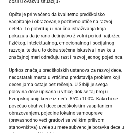
došli u ovakvu situaciju?
Opšte je prihvaćeno da kvalitetno predškolsko
vaspitanje i obrazovanje pozitivno utiče na razvoj
deteta. To potvrđuju i naučna istraživanja koja
pokazuju da je rano detinjstvo životni period najbržeg
fizičkog, intelektualnog, emocionalnog i socijalnog
razvoja, te da u to doba stečena iskustva i navike u
značajnoj meri određuju rast i razvoj jednog pojedinca.
Uprkos značaju predškolskih ustanova za razvoj dece,
nedostatak mesta u vrtićima predstavlja problem koji
decenijama ostaje bez rešenja. U Srbiji je svega
polovina dece upisana u vrtiće, dok se taj broj u
Evropskoj uniji kreće između 85% i 100%. Kako bi se
povećao obuhvat dece predškolskim vaspitanjem i
obrazovanjem, pojedine lokalne samouprave
(prevashodno veći gradovi sa velikim prilivom
stanovništva) uvele su mere subvencije boravka dece u