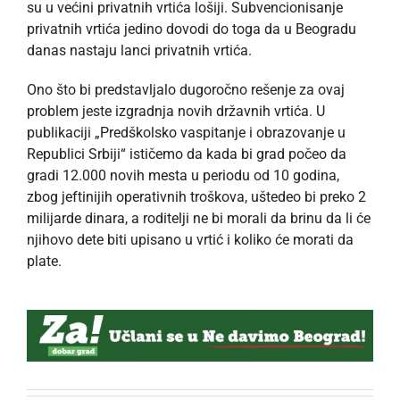
su u većini privatnih vrtića lošiji. Subvencionisanje
privatnih vrtića jedino dovodi do toga da u Beogradu
danas nastaju lanci privatnih vrtića.
Ono što bi predstavljalo dugoročno rešenje za ovaj
problem jeste izgradnja novih državnih vrtića. U
publikaciji „Predškolsko vaspitanje i obrazovanje u
Republici Srbiji“ ističemo da kada bi grad počeo da
gradi 12.000 novih mesta u periodu od 10 godina,
zbog jeftinijih operativnih troškova, uštedeo bi preko 2
milijarde dinara, a roditelji ne bi morali da brinu da li će
njihovo dete biti upisano u vrtić i koliko će morati da
plate.