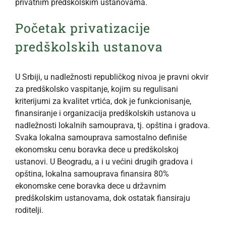
privatnim predškolskim ustanovama.
Početak privatizacije
predškolskih ustanova
U Srbiji, u nadležnosti republičkog nivoa je pravni okvir
za predškolsko vaspitanje, kojim su regulisani
kriterijumi za kvalitet vrtića, dok je funkcionisanje,
finansiranje i organizacija predškolskih ustanova u
nadležnosti lokalnih samouprava, tj. opština i gradova.
Svaka lokalna samouprava samostalno definiše
ekonomsku cenu boravka dece u predškolskoj
ustanovi. U Beogradu, a i u većini drugih gradova i
opština, lokalna samouprava finansira 80%
ekonomske cene boravka dece u državnim
predškolskim ustanovama, dok ostatak fiansiraju
roditelji.