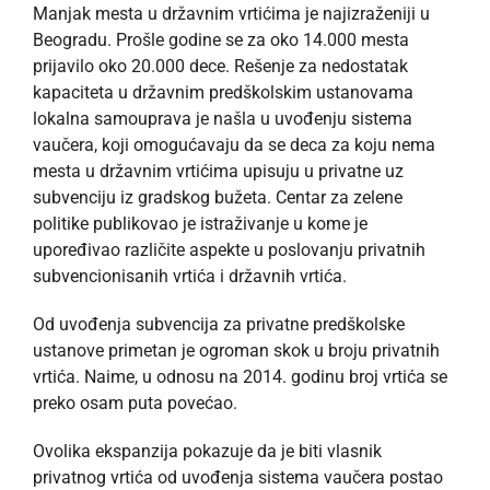
Manjak mesta u državnim vrtićima je najizraženiji u
Beogradu. Prošle godine se za oko 14.000 mesta
prijavilo oko 20.000 dece. Rešenje za nedostatak
kapaciteta u državnim predškolskim ustanovama
lokalna samouprava je našla u uvođenju sistema
vaučera, koji omogućavaju da se deca za koju nema
mesta u državnim vrtićima upisuju u privatne uz
subvenciju iz gradskog bužeta. Centar za zelene
politike publikovao je istraživanje u kome je
upoređivao različite aspekte u poslovanju privatnih
subvencionisanih vrtića i državnih vrtića.
Od uvođenja subvencija za privatne predškolske
ustanove primetan je ogroman skok u broju privatnih
vrtića. Naime, u odnosu na 2014. godinu broj vrtića se
preko osam puta povećao.
Ovolika ekspanzija pokazuje da je biti vlasnik
privatnog vrtića od uvođenja sistema vaučera postao