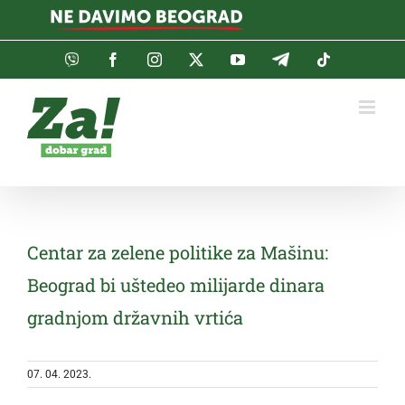
Skip
to
content
Viber
Facebook
Instagram
Twitter
YouTube
Telegram
Tiktok
Centar za zelene politike za Mašinu:
Beograd bi uštedeo milijarde dinara
gradnjom državnih vrtića
07. 04. 2023.