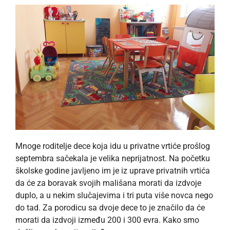
Mnoge roditelje dece koja idu u privatne vrtiće prošlog
septembra sačekala je velika neprijatnost. Na početku
školske godine javljeno im je iz uprave privatnih vrtića
da će za boravak svojih mališana morati da izdvoje
duplo, a u nekim slučajevima i tri puta više novca nego
do tad. Za porodicu sa dvoje dece to je značilo da će
morati da izdvoji između 200 i 300 evra. Kako smo