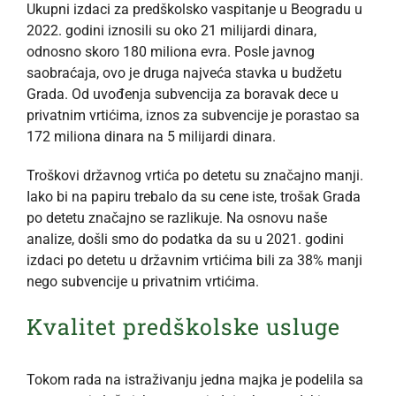
Ukupni izdaci za predškolsko vaspitanje u Beogradu u
2022. godini iznosili su oko 21 milijardi dinara,
odnosno skoro 180 miliona evra. Posle javnog
saobraćaja, ovo je druga najveća stavka u budžetu
Grada. Od uvođenja subvencija za boravak dece u
privatnim vrtićima, iznos za subvencije je porastao sa
172 miliona dinara na 5 milijardi dinara.
Troškovi državnog vrtića po detetu su značajno manji.
Iako bi na papiru trebalo da su cene iste, trošak Grada
po detetu značajno se razlikuje. Na osnovu naše
analize, došli smo do podatka da su u 2021. godini
izdaci po detetu u državnim vrtićima bili za 38% manji
nego subvencije u privatnim vrtićima.
Kvalitet predškolske usluge
Tokom rada na istraživanju jedna majka je podelila sa