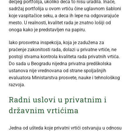
dečjeg portfolija, ukoliko deca to nisu uradila. Inače,
sadržaj portfolija u ovom vrtiću čine uglavnom šabloni
koje vaspitačice seku, a deca ih lepe na odgovarajuće
mesto. U realnosti, kvalitet rada je znatno lošiji od
onoga kako je predstavljen na papiru.
Iako prosvetna inspekcija, koja je zadužena za
praćenje zakonitosti rada, dolazi u privatne vrtiće, ne
postoji stvarna kontrola kvaliteta rada privatnih vrtića.
Do sada u Beogradu nijedna privatna predškolska
ustanova nije vrednovana od strane spoljašnjih
evaluatora Ministarstva prosvete, nauke i tehnološkog
razvoja.
Radni uslovi u privatnim i
državnim vrtićima
Jedna od ušteda koje privatni vrtići ostvaruju u odnosu