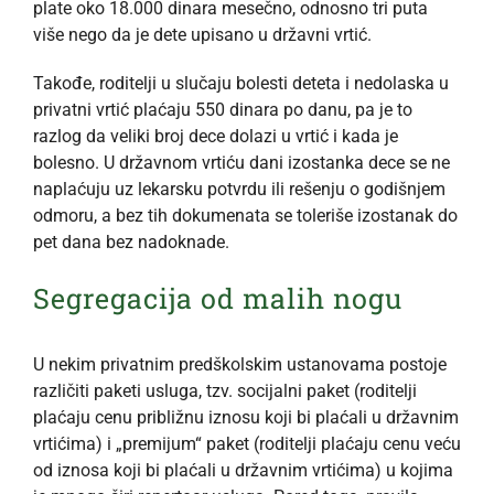
plate oko 18.000 dinara mesečno, odnosno tri puta
više nego da je dete upisano u državni vrtić.
Takođe, roditelji u slučaju bolesti deteta i nedolaska u
privatni vrtić plaćaju 550 dinara po danu, pa je to
razlog da veliki broj dece dolazi u vrtić i kada je
bolesno. U državnom vrtiću dani izostanka dece se ne
naplaćuju uz lekarsku potvrdu ili rešenju o godišnjem
odmoru, a bez tih dokumenata se toleriše izostanak do
pet dana bez nadoknade.
Segregacija od malih nogu
U nekim privatnim predškolskim ustanovama postoje
različiti paketi usluga, tzv. socijalni paket (roditelji
plaćaju cenu približnu iznosu koji bi plaćali u državnim
vrtićima) i „premijum“ paket (roditelji plaćaju cenu veću
od iznosa koji bi plaćali u državnim vrtićima) u kojima