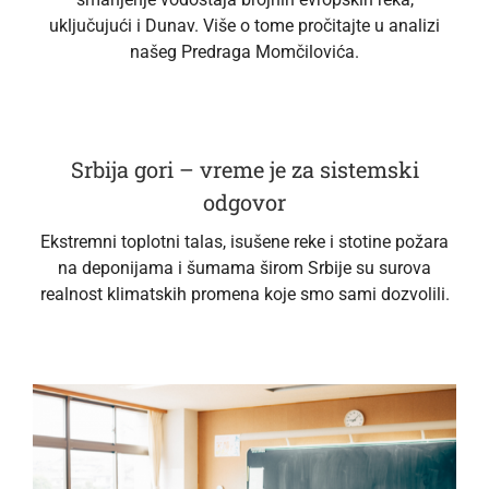
uključujući i Dunav. Više o tome pročitajte u analizi
našeg Predraga Momčilovića.
Srbija gori – vreme je za sistemski
odgovor
Ekstremni toplotni talas, isušene reke i stotine požara
na deponijama i šumama širom Srbije su surova
realnost klimatskih promena koje smo sami dozvolili.