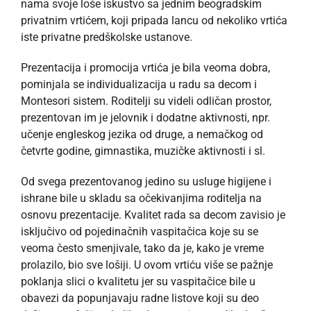
nama svoje loše iskustvo sa jednim beogradskim
privatnim vrtićem, koji pripada lancu od nekoliko vrtića
iste privatne predškolske ustanove.
Prezentacija i promocija vrtića je bila veoma dobra,
pominjala se individualizacija u radu sa decom i
Montesori sistem. Roditelji su videli odličan prostor,
prezentovan im je jelovnik i dodatne aktivnosti, npr.
učenje engleskog jezika od druge, a nemačkog od
četvrte godine, gimnastika, muzičke aktivnosti i sl.
Od svega prezentovanog jedino su usluge higijene i
ishrane bile u skladu sa očekivanjima roditelja na
osnovu prezentacije. Kvalitet rada sa decom zavisio je
isključivo od pojedinačnih vaspitačica koje su se
veoma često smenjivale, tako da je, kako je vreme
prolazilo, bio sve lošiji. U ovom vrtiću više se pažnje
poklanja slici o kvalitetu jer su vaspitačice bile u
obavezi da popunjavaju radne listove koji su deo