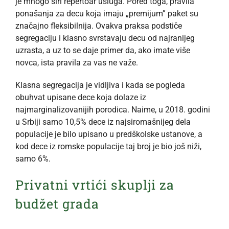
je mnogo širi repertoar usluga. Pored toga, pravila
ponašanja za decu koja imaju „premijum” paket su
značajno fleksibilnija. Ovakva praksa podstiče
segregaciju i klasno svrstavaju decu od najranijeg
uzrasta, a uz to se daje primer da, ako imate više
novca, ista pravila za vas ne važe.
Klasna segregacija je vidljiva i kada se pogleda
obuhvat upisane dece koja dolaze iz
najmarginalizovanijih porodica. Naime, u 2018. godini
u Srbiji samo 10,5% dece iz najsiromašnijeg dela
populacije je bilo upisano u predškolske ustanove, a
kod dece iz romske populacije taj broj je bio još niži,
samo 6%.
Privatni vrtići skuplji za
budžet grada