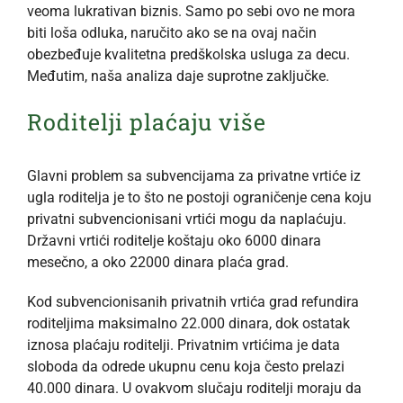
veoma lukrativan biznis. Samo po sebi ovo ne mora
biti loša odluka, naručito ako se na ovaj način
obezbeđuje kvalitetna predškolska usluga za decu.
Međutim, naša analiza daje suprotne zaključke.
Roditelji plaćaju više
Glavni problem sa subvencijama za privatne vrtiće iz
ugla roditelja je to što ne postoji ograničenje cena koju
privatni subvencionisani vrtići mogu da naplaćuju.
Državni vrtići roditelje koštaju oko 6000 dinara
mesečno, a oko 22000 dinara plaća grad.
Kod subvencionisanih privatnih vrtića grad refundira
roditeljima maksimalno 22.000 dinara, dok ostatak
iznosa plaćaju roditelji. Privatnim vrtićima je data
sloboda da odrede ukupnu cenu koja često prelazi
40.000 dinara. U ovakvom slučaju roditelji moraju da