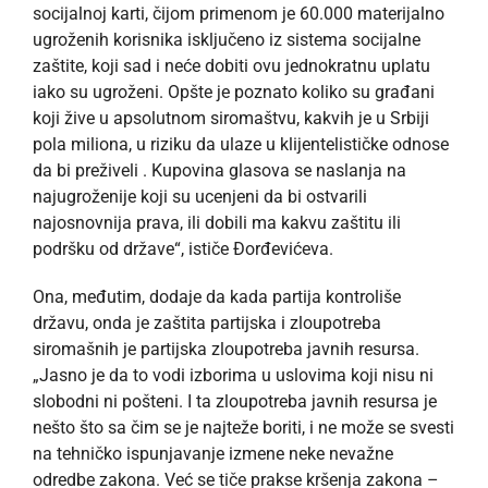
socijalnoj karti, čijom primenom je 60.000 materijalno
ugroženih korisnika isključeno iz sistema socijalne
zaštite, koji sad i neće dobiti ovu jednokratnu uplatu
iako su ugroženi. Opšte je poznato koliko su građani
koji žive u apsolutnom siromaštvu, kakvih je u Srbiji
pola miliona, u riziku da ulaze u klijentelističke odnose
da bi preživeli . Kupovina glasova se naslanja na
najugroženije koji su ucenjeni da bi ostvarili
najosnovnija prava, ili dobili ma kakvu zaštitu ili
podršku od države“, ističe Đorđevićeva.
Ona, međutim, dodaje da kada partija kontroliše
državu, onda je zaštita partijska i zloupotreba
siromašnih je partijska zloupotreba javnih resursa.
„Jasno je da to vodi izborima u uslovima koji nisu ni
slobodni ni pošteni. I ta zloupotreba javnih resursa je
nešto što sa čim se je najteže boriti, i ne može se svesti
na tehničko ispunjavanje izmene neke nevažne
odredbe zakona. Već se tiče prakse kršenja zakona –