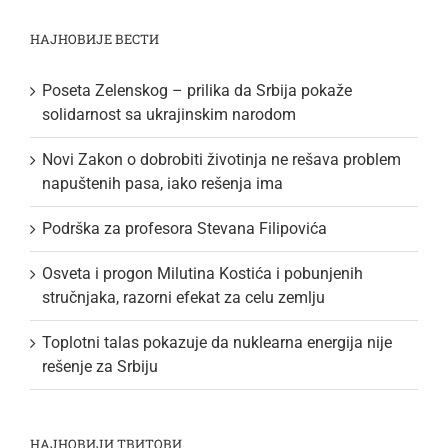
НАЈНОВИЈЕ ВЕСТИ
Poseta Zelenskog – prilika da Srbija pokaže
solidarnost sa ukrajinskim narodom
Novi Zakon o dobrobiti životinja ne rešava problem
napuštenih pasa, iako rešenja ima
Podrška za profesora Stevana Filipovića
Osveta i progon Milutina Kostića i pobunjenih
stručnjaka, razorni efekat za celu zemlju
Toplotni talas pokazuje da nuklearna energija nije
rešenje za Srbiju
НАЈНОВИЈИ ТВИТОВИ