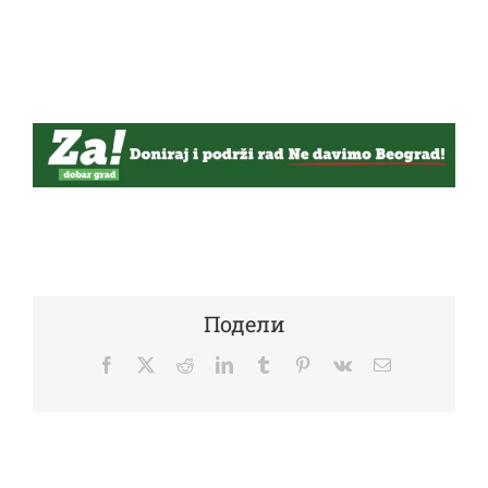
Подели
Facebook
Twitter
Reddit
LinkedIn
Tumblr
Pinterest
Vk
Email