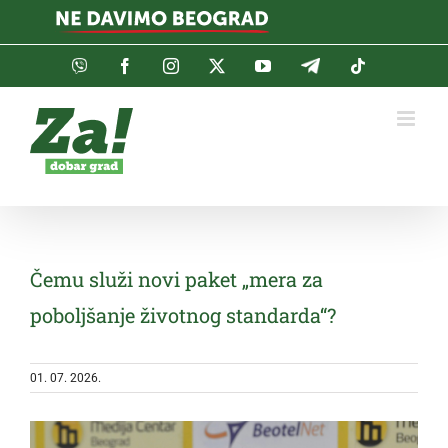
Skip
to
content
Viber
Facebook
Instagram
Twitter
YouTube
Telegram
Tiktok
Čemu služi novi paket „mera za
poboljšanje životnog standarda“?
01. 07. 2026.