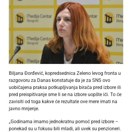
Biljana Đorđević, kopredsednica Zeleno levog fronta u
razgovoru za Danas konstatuje da je za SNS ovo
uobičajena praksa potkupljivanja birača pred izbore ili
pred preispitivanje sme li se na izbore uopšte ići. To će
zavisiti od toga kakve će rezultate ove mere imati na
javno mnjenje.
„Godinama imamo jednokratnu pomoć pred izbore –
ponekad su u fokusu bili mladi, ali uvek su penzioneri.