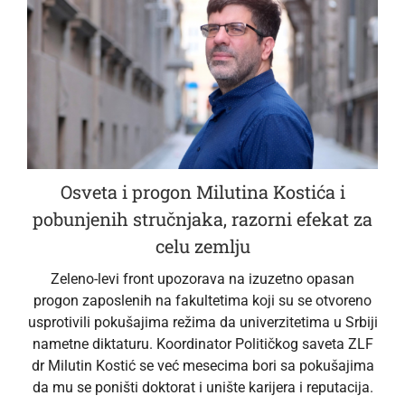
Osveta i progon Milutina Kostića i
pobunjenih stručnjaka, razorni efekat za
celu zemlju
Zeleno-levi front upozorava na izuzetno opasan
progon zaposlenih na fakultetima koji su se otvoreno
usprotivili pokušajima režima da univerzitetima u Srbiji
nametne diktaturu. Koordinator Političkog saveta ZLF
dr Milutin Kostić se već mesecima bori sa pokušajima
da mu se poništi doktorat i unište karijera i reputacija.