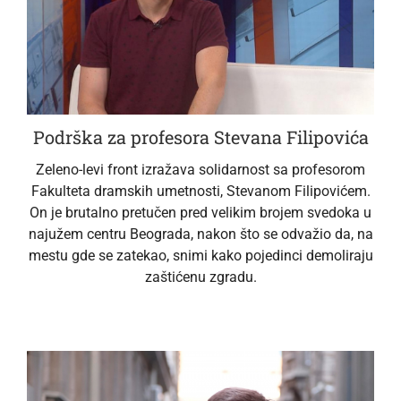
Podrška za profesora Stevana Filipovića
Zeleno-levi front izražava solidarnost sa profesorom
Fakulteta dramskih umetnosti, Stevanom Filipovićem.
On je brutalno pretučen pred velikim brojem svedoka u
najužem centru Beograda, nakon što se odvažio da, na
mestu gde se zatekao, snimi kako pojedinci demoliraju
zaštićenu zgradu.