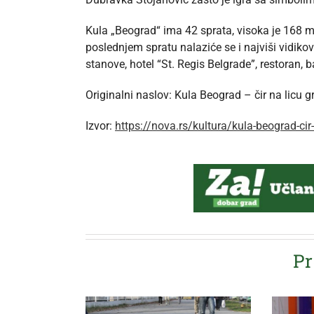
Kula „Beograd“ ima 42 sprata, visoka je 168 m
poslednjem spratu nalaziće se i najviši vidik
stanove, hotel “St. Regis Belgrade”, restoran, 
Originalni naslov: Kula Beograd – čir na licu 
Izvor:
https://nova.rs/kultura/kula-beograd-cir
Pr