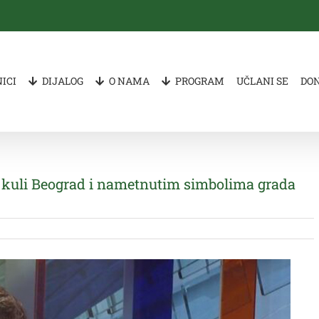
ICI
DIJALOG
O NAMA
PROGRAM
UČLANI SE
DO
 o kuli Beograd i nametnutim simbolima grada