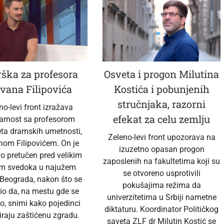
ška za profesora
Osveta i progon Milutina
vana Filipovića
Kostića i pobunjenih
stručnjaka, razorni
no-levi front izražava
efekat za celu zemlju
darnost sa profesorom
eta dramskih umetnosti,
Zeleno-levi front upozorava na
nom Filipovićem. On je
izuzetno opasan progon
no pretučen pred velikim
zaposlenih na fakultetima koji su
em svedoka u najužem
se otvoreno usprotivili
 Beograda, nakon što se
pokušajima režima da
io da, na mestu gde se
univerzitetima u Srbiji nametne
o, snimi kako pojedinci
diktaturu. Koordinator Političkog
raju zaštićenu zgradu.
saveta ZLF dr Milutin Kostić se