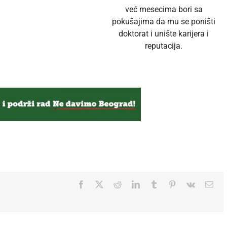
već mesecima bori sa
pokušajima da mu se poništi
doktorat i unište karijera i
reputacija.
Facebook
Twitter
Reddit
LinkedIn
Tumblr
Pinterest
Vk
Ema