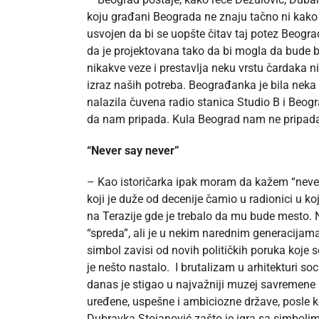
koju građani Beograda ne znaju tačno ni kako j
usvojen da bi se uopšte čitav taj potez Beogr
da je projektovana tako da bi mogla da bude 
nikakve veze i prestavlja neku vrstu čardaka n
izraz naših potreba. Beograđanka je bila neka
nalazila čuvena radio stanica Studio B i Beog
da nam pripada. Kula Beograd nam ne pripada –
“Never say never”
– Kao istoričarka ipak moram da kažem “never
koji je duže od decenije čamio u radionici u ko
na Terazije gde je trebalo da mu bude mesto. 
“spreda”, ali je u nekim narednim generacijam
simbol zavisi od novih političkih poruka koje 
je nešto nastalo. I brutalizam u arhitekturi s
danas je stigao u najvažniji muzej savremen
uređene, uspešne i ambiciozne države, posle 
Dubravka Stojanović zašto je igra sa simbolim