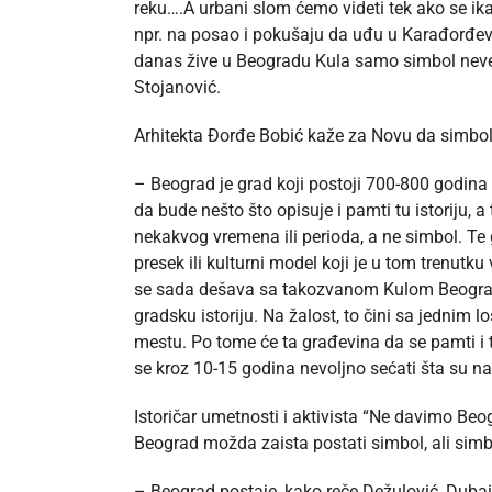
reku….A urbani slom ćemo videti tek ako se ikad
npr. na posao i pokušaju da uđu u Karađorđevu
danas žive u Beogradu Kula samo simbol nevero
Stojanović.
Arhitekta Đorđe Bobić kaže za Novu da simbo
– Beograd je grad koji postoji 700-800 godina
da bude nešto što opisuje i pamti tu istoriju, 
nekakvog vremena ili perioda, a ne simbol. Te
presek ili kulturni model koji je u tom trenu
se sada dešava sa takozvanom Kulom Beograd 
gradsku istoriju. Na žalost, to čini sa jedni
mestu. Po tome će ta građevina da se pamti i 
se kroz 10-15 godina nevoljno sećati šta su na
Istoričar umetnosti i aktivista “Ne davimo Beo
Beograd možda zaista postati simbol, ali simb
– Beograd postaje, kako reče Dežulović, Duba