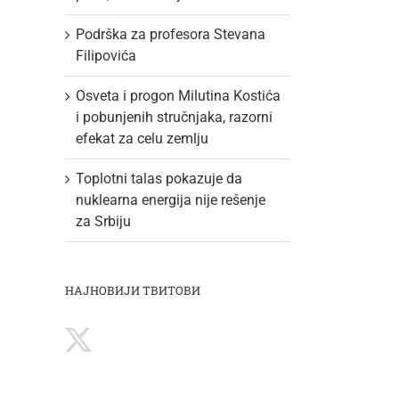
Podrška za profesora Stevana
Filipovića
Osveta i progon Milutina Kostića
i pobunjenih stručnjaka, razorni
efekat za celu zemlju
Toplotni talas pokazuje da
nuklearna energija nije rešenje
za Srbiju
НАЈНОВИЈИ ТВИТОВИ