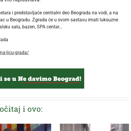
etara i predstavljaće centralni deo Beograda na vodi, a na
ovac u Beogradu. Zgrada će u svom sastavu imati luksuzne
balsku salu, bazen, SPA centar…
grada
-na-licu-grada/
očitaj i ovo: