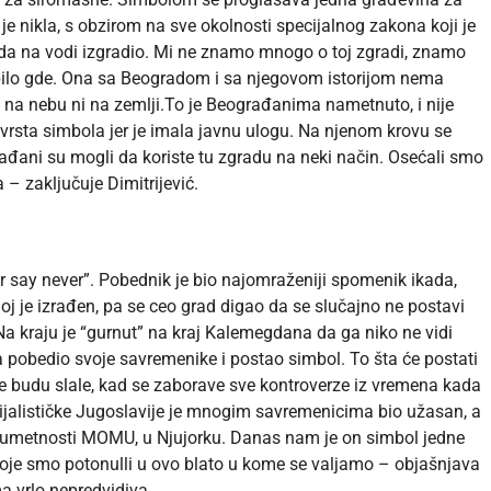
e nikla, s obzirom na sve okolnosti specijalnog zakona koji je
ada na vodi izgradio. Mi ne znamo mnogo o toj zgradi, znamo
bilo gde. Ona sa Beogradom i sa njegovom istorijom nema
i na nebu ni na zemlji.To je Beograđanima nametnuto, i nije
 vrsta simbola jer je imala javnu ulogu. Na njenom krovu se
rađani su mogli da koriste tu zgradu na neki način. Osećali smo
 zaključuje Dimitrijević.
 say never”. Pobednik je bio najomraženiji spomenik ikada,
joj je izrađen, pa se ceo grad digao da se slučajno ne postavi
Na kraju je “gurnut” na kraj Kalemegdana da ga niko ne vidi
a pobedio svoje savremenike i postao simbol. To šta će postati
se budu slale, kad se zaborave sve kontroverze iz vremena kada
ocijalističke Jugoslavije je mnogim savremenicima bio užasan, a
e umetnosti MOMU, u Njujorku. Danas nam je on simbol jedne
koje smo potonulli u ovo blato u kome se valjamo – objašnjava
a vrlo nepredvidiva.