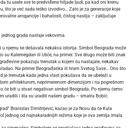
a tu usele sve te predviđene hiljade ljudi, pa kad oni krenu
, što je već sada teško izvodivo… Zato je za generacije koje
vatne arogancije i bahatosti, čistog nasilja – zaključuje
l jednog grada nastaje vekovima.
 i u njemu se dešavala nekakva istorija. Simbol Beograda može
a to su Kalemegdan ili Ušće, na primer. Sve drugo može biti znak
 građevine pokazuju trenutak u kojem su nastajale, nekakav
tku vladao. Na primer Beograđanka ili hram Svetog Save… Ono što
je trenutak kada jedna vlast pokušava da se ubeleži u
m lošom arhitekturom, neprimerenom dimenzijom i na pogrešnom
to će biti u stvari negativan simbol Beograda. Po njemu ćemo
m uradili i šta su uradili našem gradu – smatra Bobić.
grad” Branislav Dimitrijević, kazao je za Novu da će Kula
ol jednog od najnakaradnijih režima koje je ova zemlja imala.
i za siromašne. Simbolom se proglašava jedna građevina za