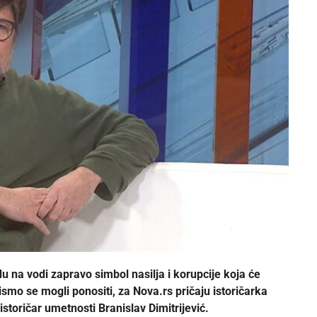
na vodi zapravo simbol nasilja i korupcije koja će
smo se mogli ponositi, za Nova.rs pričaju istoričarka
storičar umetnosti Branislav Dimitrijević.