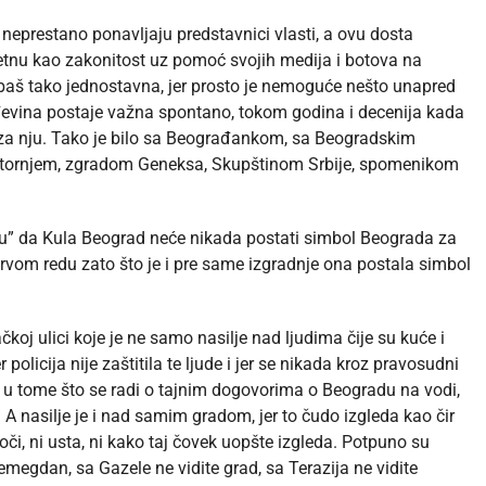
neprestano ponavljaju predstavnici vlasti, a ovu dosta
tnu kao zakonitost uz pomoć svojih medija i botova na
baš tako jednostavna, jer prosto je nemoguće nešto unapred
evina postaje važna spontano, tokom godina i decenija kada
 za nju. Tako je bilo sa Beograđankom, sa Beogradskim
tornjem, zgradom Geneksa, Skupštinom Srbije, spomenikom
vu” da Kula Beograd neće nikada postati simbol Beograda za
prvom redu zato što je i pre same izgradnje ona postala simbol
oj ulici koje je ne samo nasilje nad ljudima čije su kuće i
olicija nije zaštitila te ljude i jer se nikada kroz pravosudni
e i u tome što se radi o tajnim dogovorima o Beogradu na vodi,
 A nasilje je i nad samim gradom, jer to čudo izgleda kao čir
i oči, ni usta, ni kako taj čovek uopšte izgleda. Potpuno su
lemegdan, sa Gazele ne vidite grad, sa Terazija ne vidite