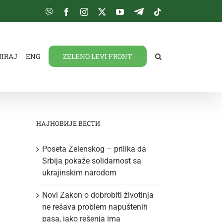
Viber
Facebook
Instagram
Twitter
YouTube
Telegram
Tiktok
NIRAJ
ENG
ZELENO LEVI FRONT
НАЈНОВИЈЕ ВЕСТИ
Poseta Zelenskog – prilika da
Srbija pokaže solidarnost sa
ukrajinskim narodom
Novi Zakon o dobrobiti životinja
ne rešava problem napuštenih
pasa, iako rešenja ima