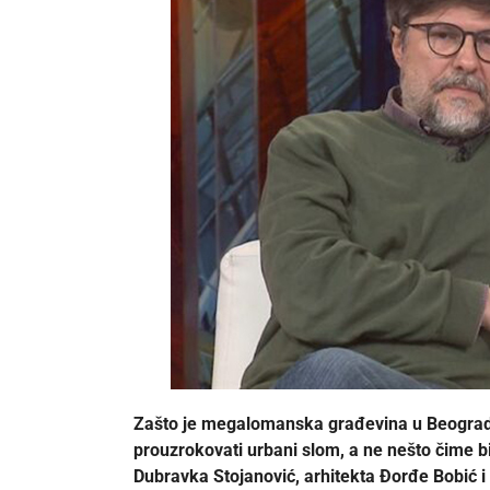
Zašto je megalomanska građevina u Beogradu 
prouzrokovati urbani slom, a ne nešto čime bi
Dubravka Stojanović, arhitekta Đorđe Bobić i i