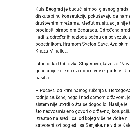
Kula Beograd je budući simbol glavnog grada, 
diskutabilnu konstrukciju pokušavaju da name
društvenim mrežama. Međutim, situacija nije 
proglasiti simbolom Beograda. Određena građ
ljudi iz određenih razloga počnu da se vezuju
pobednikom, Hramom Svetog Save, Avalskim 
Knezu Mihailu…
Istoričarka Dubravka Stojanović, kaže za “No
generacije koje su svedoci njene izgradnje. U 
nasilja.
– Počevši od kriminalnog rušenja u Hercegovačk
radnje srušene, nego i nad samom državom, jer p
sistem nije utvrdilo šta se dogodilo. Nasilje j
što nedvosmisleno govori o državnoj korupciji.
izrastao na sred lica, od kojeg više ne vidite n
zatvoreni svi pogledi, sa Senjaka, ne vidite Ka