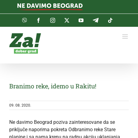
Skip
to
content
Viber
Facebook
Instagram
Twitter
YouTube
Telegram
Tiktok
Branimo reke, idemo u Rakitu!
09. 08. 2020.
Ne davimo Beograd poziva zainteresovane da se
priključe naporima pokreta Odbranimo reke Stare
planine i sa nama krenu na radnu akciju uklanjanja