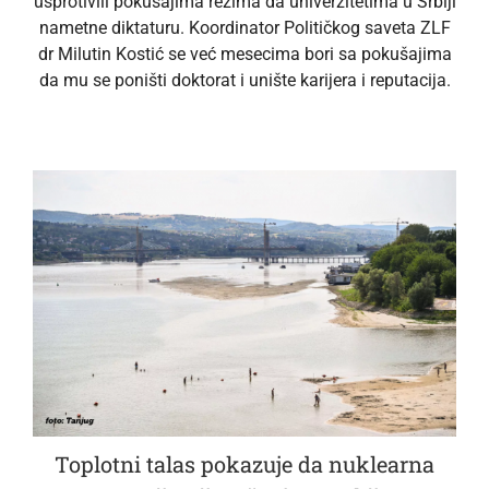
usprotivili pokušajima režima da univerzitetima u Srbiji
nametne diktaturu. Koordinator Političkog saveta ZLF
dr Milutin Kostić se već mesecima bori sa pokušajima
da mu se poništi doktorat i unište karijera i reputacija.
Toplotni talas pokazuje da nuklearna