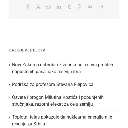
Facebook
Twitter
Reddit
LinkedIn
Tumblr
Pinterest
Vk
Email
НАЈНОВИЈЕ ВЕСТИ
Novi Zakon o dobrobiti životinja ne rešava problem
napuštenih pasa, iako rešenja ima
Podrška za profesora Stevana Filipovića
Osveta i progon Milutina Kostića i pobunjenih
stručnjaka, razorni efekat za celu zemlju
Toplotni talas pokazuje da nuklearna energija nije
rešenje za Srbiju