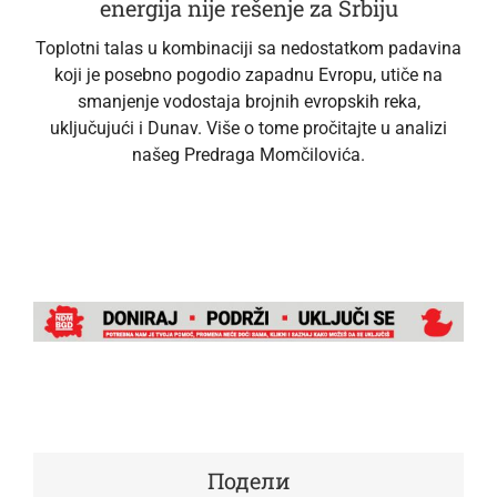
energija nije rešenje za Srbiju
Toplotni talas u kombinaciji sa nedostatkom padavina
koji je posebno pogodio zapadnu Evropu, utiče na
smanjenje vodostaja brojnih evropskih reka,
uključujući i Dunav. Više o tome pročitajte u analizi
našeg Predraga Momčilovića.
Подели