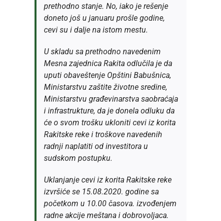
prethodno stanje. No, iako je rešenje
doneto još u januaru prošle godine,
cevi su i dalje na istom mestu.
U skladu sa prethodno navedenim
Mesna zajednica Rakita odlučila je da
uputi obaveštenje Opštini Babušnica,
Ministarstvu zaštite životne sredine,
Ministarstvu građevinarstva saobraćaja
i infrastrukture, da je donela odluku da
će o svom trošku ukloniti cevi iz korita
Rakitske reke i troškove navedenih
radnji naplatiti od investitora u
sudskom postupku.
Uklanjanje cevi iz korita Rakitske reke
izvršiće se 15.08.2020. godine sa
početkom u 10.00 časova. izvođenjem
radne akcije meštana i dobrovoljaca.