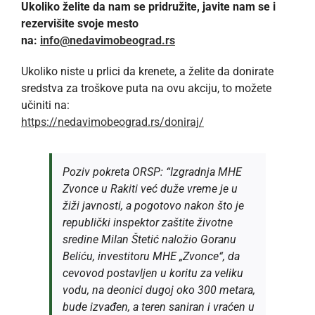
Ukoliko želite da nam se pridružite, javite nam se i
rezervišite svoje mesto
na:
info@nedavimobeograd.rs
Ukoliko niste u prlici da krenete, a želite da donirate
sredstva za troškove puta na ovu akciju, to možete
učiniti na:
https://nedavimobeograd.rs/
doniraj/
Poziv pokreta ORSP: “Izgradnja MHE
Zvonce u Rakiti već duže vreme je u
žiži javnosti, a pogotovo nakon što je
republički inspektor zaštite životne
sredine Milan Štetić naložio Goranu
Beliću, investitoru MHE „Zvonce“, da
cevovod postavljen u koritu za veliku
vodu, na deonici dugoj oko 300 metara,
bude izvađen, a teren saniran i vraćen u