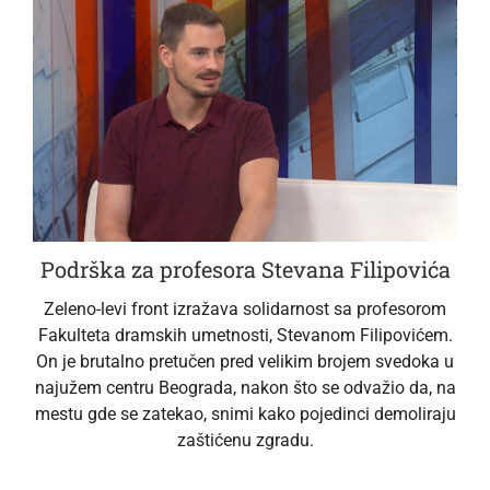
Podrška za profesora Stevana Filipovića
Zeleno-levi front izražava solidarnost sa profesorom
Fakulteta dramskih umetnosti, Stevanom Filipovićem.
On je brutalno pretučen pred velikim brojem svedoka u
najužem centru Beograda, nakon što se odvažio da, na
mestu gde se zatekao, snimi kako pojedinci demoliraju
zaštićenu zgradu.