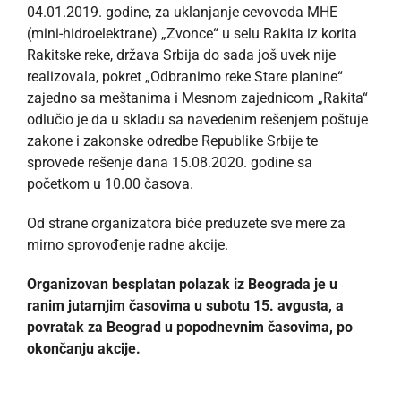
04.01.2019. godine, za uklanjanje cevovoda MHE
(mini-hidroelektrane) „Zvonce“ u selu Rakita iz korita
Rakitske reke, država Srbija do sada još uvek nije
realizovala, pokret „Odbranimo reke Stare planine“
zajedno sa meštanima i Mesnom zajednicom „Rakita“
odlučio je da u skladu sa navedenim rešenjem poštuje
zakone i zakonske odredbe Republike Srbije te
sprovede rešenje dana 15.08.2020. godine sa
početkom u 10.00 časova.
Od strane organizatora biće preduzete sve mere za
mirno sprovođenje radne akcije.
Organizovan besplatan polazak iz Beograda je u
ranim jutarnjim časovima u subotu 15. avgusta, a
povratak za Beograd u popodnevnim časovima, po
okončanju akcije.