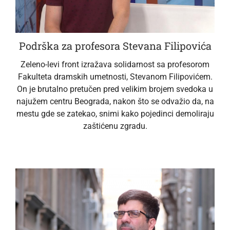
Podrška za profesora Stevana Filipovića
Zeleno-levi front izražava solidarnost sa profesorom
Fakulteta dramskih umetnosti, Stevanom Filipovićem.
On je brutalno pretučen pred velikim brojem svedoka u
najužem centru Beograda, nakon što se odvažio da, na
mestu gde se zatekao, snimi kako pojedinci demoliraju
zaštićenu zgradu.