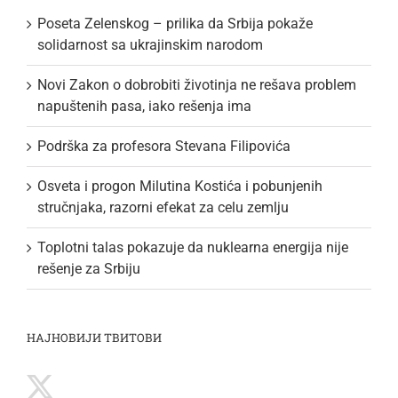
Poseta Zelenskog – prilika da Srbija pokaže
solidarnost sa ukrajinskim narodom
Novi Zakon o dobrobiti životinja ne rešava problem
napuštenih pasa, iako rešenja ima
Podrška za profesora Stevana Filipovića
Osveta i progon Milutina Kostića i pobunjenih
stručnjaka, razorni efekat za celu zemlju
Toplotni talas pokazuje da nuklearna energija nije
rešenje za Srbiju
НАЈНОВИЈИ ТВИТОВИ