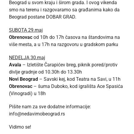
Beograd u svom kraju i širom grada. I ovog vikenda
smo na terenu i razgovaramo sa građanima kako da
Beograd postane DOBAR GRAD.
SUBOTA 29.maj
Obrenovac
od 10h do 17h časova na štandovima na
više mesta, a u 17h na razgovoru u gradskom parku
NEDELJA 30.maj
Avala
– Izletište Čarapićev breg, piknik pored/protiv
divlje gradnje od 10.30h do 13.30h
Novi Beograd
– Savski kej, kod Teatra na Savi, u 11h
Obrenovac
– šuma Duboko, kod igrališta Ace Spasića
(Vinogradi) u 18h
Pišite nam za sve dodatne informacije:
info@nedavimobeograd.rs
Vidimo se!