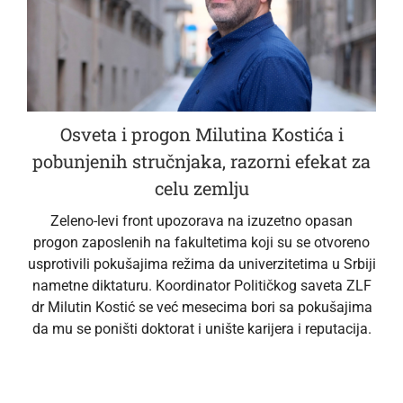
Osveta i progon Milutina Kostića i
pobunjenih stručnjaka, razorni efekat za
celu zemlju
Zeleno-levi front upozorava na izuzetno opasan
progon zaposlenih na fakultetima koji su se otvoreno
usprotivili pokušajima režima da univerzitetima u Srbiji
nametne diktaturu. Koordinator Političkog saveta ZLF
dr Milutin Kostić se već mesecima bori sa pokušajima
da mu se poništi doktorat i unište karijera i reputacija.