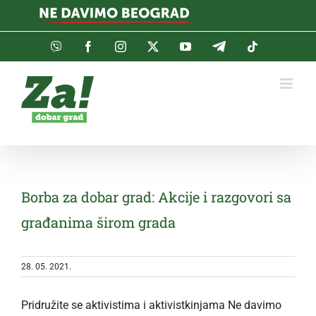
Skip
to
content
Viber
Facebook
Instagram
Twitter
YouTube
Telegram
Tiktok
Borba za dobar grad: Akcije i razgovori sa
građanima širom grada
28. 05. 2021.
Pridružite se aktivistima i aktivistkinjama Ne davimo