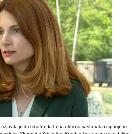
 izjavila je da smatra da treba otići na sastanak o ispunjenu
dsednica Skupštine Srbije Ana Brnabić, bez obzira na ozbiljne