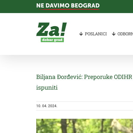
Skip
to
content
POSLANICI
ODBORN
Biljana Đorđević: Preporuke ODIHR n
ispuniti
10. 04. 2024.