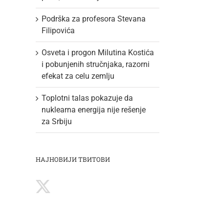
Podrška za profesora Stevana
Filipovića
Osveta i progon Milutina Kostića
i pobunjenih stručnjaka, razorni
efekat za celu zemlju
Toplotni talas pokazuje da
nuklearna energija nije rešenje
za Srbiju
НАЈНОВИЈИ ТВИТОВИ