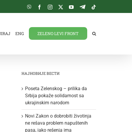
Viber
Facebook
Instagram
Twitter
YouTube
Telegram
Tiktok
NIRAJ
ENG
ZELENO LEVI FRONT
НАЈНОВИЈЕ ВЕСТИ
Poseta Zelenskog – prilika da
Srbija pokaže solidarnost sa
ukrajinskim narodom
Novi Zakon o dobrobiti životinja
ne rešava problem napuštenih
pasa, iako rešenja ima