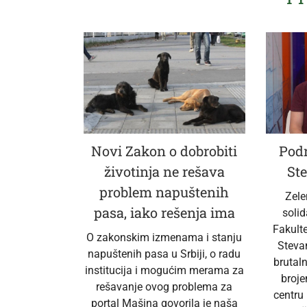
Novi Zakon o dobrobiti
Podr
životinja ne rešava
Ste
problem napuštenih
Zele
pasa, iako rešenja ima
soli
Fakult
O zakonskim izmenama i stanju
Steva
napuštenih pasa u Srbiji, o radu
brutal
institucija i mogućim merama za
broj
rešavanje ovog problema za
centru
portal Mašina govorila je naša