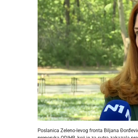
Poslanica Zeleno-levog fronta Biljana Đorđević
preporuka ODIHR, koji je za sutra zakazala pre