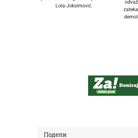
odvaž
Lola Joksimović.
zateka
demoli
Подели