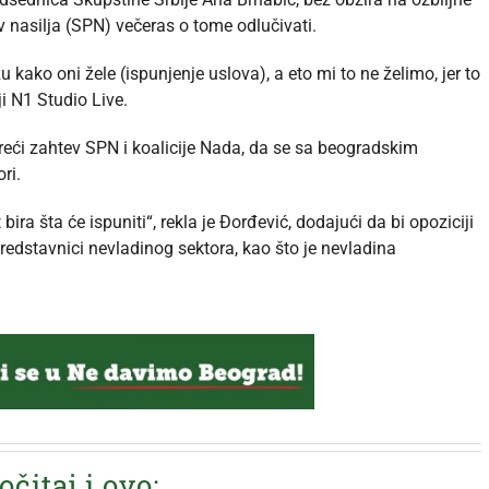
tiv nasilja (SPN) večeras o tome odlučivati.
kako oni žele (ispunjenje uslova), a eto mi to ne želimo, jer to
ji N1 Studio Live.
treći zahtev SPN i koalicije Nada, da se sa beogradskim
ri.
ra šta će ispuniti“, rekla je Đorđević, dodajući da bi opoziciji
redstavnici nevladinog sektora, kao što je nevladina
očitaj i ovo: