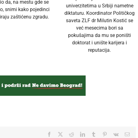
io da, na mestu gde se
univerzitetima u Srbiji nametne
o, snimi kako pojedinci
diktaturu. Koordinator Političkog
raju zaštićenu zgradu.
saveta ZLF dr Milutin Kostić se
već mesecima bori sa
pokušajima da mu se poništi
doktorat i unište karijera i
reputacija.
Facebook
Twitter
Reddit
LinkedIn
Tumblr
Pinterest
Vk
Ema