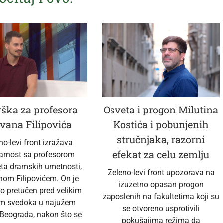
ška za profesora
Osveta i progon Milutina
vana Filipovića
Kostića i pobunjenih
stručnjaka, razorni
no-levi front izražava
efekat za celu zemlju
darnost sa profesorom
eta dramskih umetnosti,
Zeleno-levi front upozorava na
nom Filipovićem. On je
izuzetno opasan progon
no pretučen pred velikim
zaposlenih na fakultetima koji su
em svedoka u najužem
se otvoreno usprotivili
 Beograda, nakon što se
pokušajima režima da