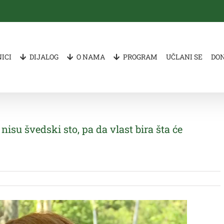
ICI
DIJALOG
O NAMA
PROGRAM
UČLANI SE
DO
isu švedski sto, pa da vlast bira šta će