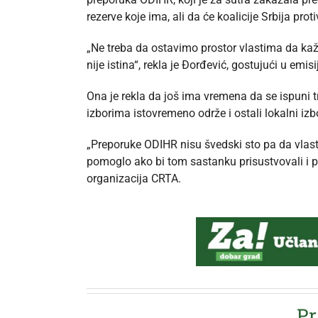
rezerve koje ima, ali da će koalicije Srbija pro
„Ne treba da ostavimo prostor vlastima da kažu 
nije istina“, rekla je Đorđević, gostujući u emisi
Ona je rekla da još ima vremena da se ispuni 
izborima istovremeno održe i ostali lokalni izbo
„Preporuke ODIHR nisu švedski sto pa da vlast bi
pomoglo ako bi tom sastanku prisustvovali i p
organizacija CRTA.
Pr