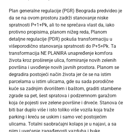
Plan generalne regulacije (PGR) Beograda predvideo je
da se na ovom prostoru zadrži stanovanje niske
spratnosti P+1+Pk, ali to ne sprečava vlast da, iako
protivno propisima, planom nižeg reda, Planom
detaljne regulacije (PDR) pokuša transformaciju u
višeporodično stanovanja spratnosti do P+5+Pk. Ta
transformacija NE PLANIRA unapređenje komfora
života kroz proširenje ulica, formiranje novih zelenih
površina i uvođenje novih javnih prostora. Planom se
degradira postojeći način života jer će se na istim
parcelama u istim ulicama, gde su sada porodične
kuće sa zadnjim dvorištem i baštom, graditi stambene
zgrade sa pet, šest spratova i podzemnom garažom
koja će pojesti sve zelene površine i drveće. Stanova će
biti bar duplo više i isto toliko više vozila koja traže
parking i kreću se uskim i samo već postojećim
ulicama. Totalni saobraćajni kolaps je u najavi, a sa
njim i uvećanje zagađenosti vazduha i buke.