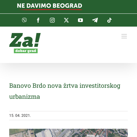
Skip
to
content
Viber
Facebook
Instagram
Twitter
YouTube
Telegram
Tiktok
Banovo Brdo nova žrtva investitorskog
urbanizma
15. 04. 2021.