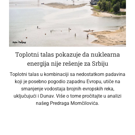
Toplotni talas pokazuje da nuklearna
energija nije rešenje za Srbiju
Toplotni talas u kombinaciji sa nedostatkom padavina
koji je posebno pogodio zapadnu Evropu, utiče na
smanjenje vodostaja brojnih evropskih reka,
uključujući i Dunav. Više o tome pročitajte u analizi
našeg Predraga Momčilovića.