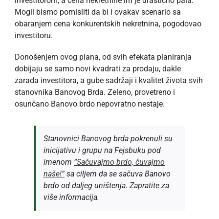
investitorom, a cena nekretnine im je drastično pala.
Mogli bismo pomisliti da bi i ovakav scenario sa
obaranjem cena konkurentskih nekretnina, pogodovao
investitoru.
Donošenjem ovog plana, od svih efekata planiranja
dobijaju se samo novi kvadrati za prodaju, dakle
zarada investitora, a gube sadržaji i kvalitet života svih
stanovnika Banovog Brda. Zeleno, provetreno i
osunčano Banovo brdo nepovratno nestaje.
Stanovnici Banovog brda pokrenuli su
inicijativu i grupu na Fejsbuku pod
imenom
“Sačuvajmo brdo, čuvajmo
naše!”
sa ciljem da se sačuva Banovo
brdo od daljeg uništenja. Zapratite za
više informacija.