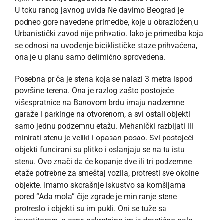
U toku ranog javnog uvida Ne davimo Beograd je
podneo gore navedene primedbe, koje u obrazloženju
Urbanistički zavod nije prihvatio. Iako je primedba koja
se odnosi na uvođenje biciklističke staze prihvaćena,
ona je u planu samo delimično sprovedena.
Posebna priča je stena koja se nalazi 3 metra ispod
površine terena. Ona je razlog zašto postojeće
višespratnice na Banovom brdu imaju nadzemne
garaže i parkinge na otvorenom, a svi ostali objekti
samo jednu podzemnu etažu. Mehanički razbijati ili
minirati stenu je veliki i opasan posao. Svi postojeći
objekti fundirani su plitko i oslanjaju se na tu istu
stenu. Ovo znači da će kopanje dve ili tri podzemne
etaže potrebne za smeštaj vozila, protresti sve okolne
objekte. Imamo skorašnje iskustvo sa komšijama
pored “Ada mola” čije zgrade je miniranje stene
protreslo i objekti su im pukli. Oni se tuže sa