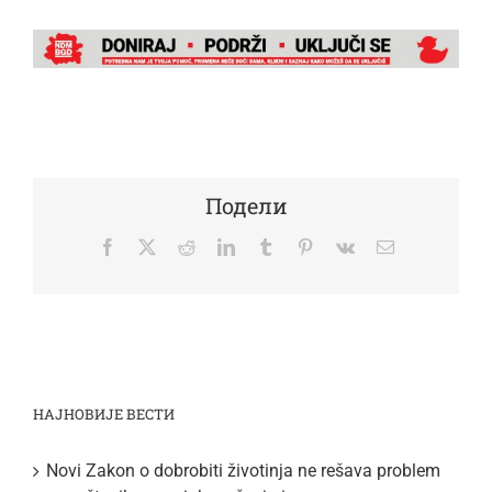
Подели
Facebook
Twitter
Reddit
LinkedIn
Tumblr
Pinterest
Vk
Email
НАЈНОВИЈЕ ВЕСТИ
Novi Zakon o dobrobiti životinja ne rešava problem