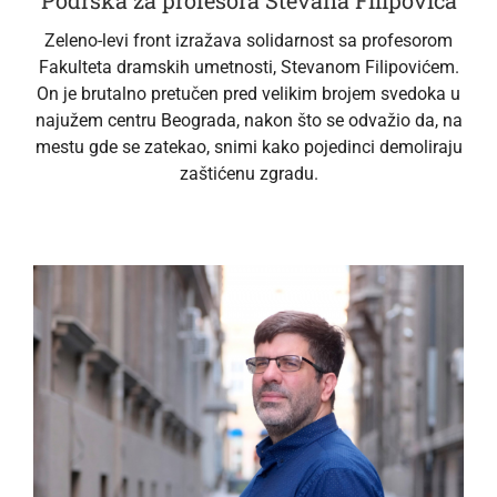
Podrška za profesora Stevana Filipovića
Zeleno-levi front izražava solidarnost sa profesorom
Fakulteta dramskih umetnosti, Stevanom Filipovićem.
On je brutalno pretučen pred velikim brojem svedoka u
najužem centru Beograda, nakon što se odvažio da, na
mestu gde se zatekao, snimi kako pojedinci demoliraju
zaštićenu zgradu.