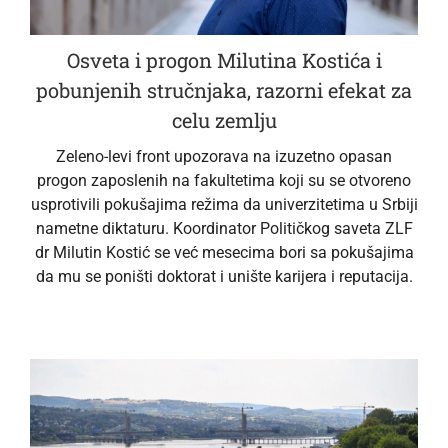
Osveta i progon Milutina Kostića i
pobunjenih stručnjaka, razorni efekat za
celu zemlju
Zeleno-levi front upozorava na izuzetno opasan
progon zaposlenih na fakultetima koji su se otvoreno
usprotivili pokušajima režima da univerzitetima u Srbiji
nametne diktaturu. Koordinator Političkog saveta ZLF
dr Milutin Kostić se već mesecima bori sa pokušajima
da mu se poništi doktorat i unište karijera i reputacija.