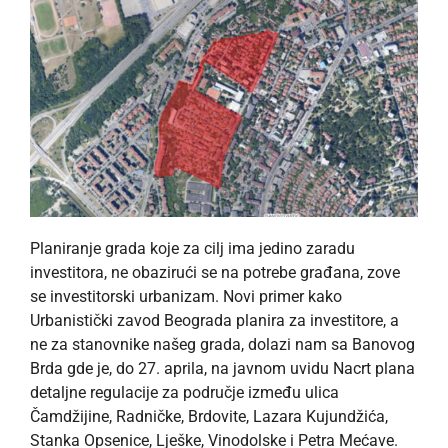
Planiranje grada koje za cilj ima jedino zaradu
investitora, ne obazirući se na potrebe građana, zove
se investitorski urbanizam. Novi primer kako
Urbanistički zavod Beograda planira za investitore, a
ne za stanovnike našeg grada, dolazi nam sa Banovog
Brda gde je, do 27. aprila, na javnom uvidu Nacrt plana
detaljne regulacije za područje između ulica
Čamdžijine, Radničke, Brdovite, Lazara Kujundžića,
Stanka Opsenice, Lješke, Vinodolske i Petra Mećave.