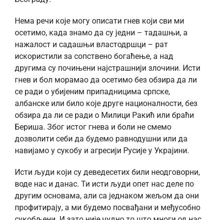
Нема речи које могу описати гнев који сви ми
осетимо, када знамо да су једни – тадашњи, а
нажалост и садашњи властодршци – рат
искористили за сопствено богаћење, а над
другима су почињени најстрашнији злочини. Исти
гнев и бол морамао да осетимо без обзира да ли
се ради о убијеним припадницима српске,
албанске или било које друге националности, без
обзира да ли се ради о Милици Ракић или браћи
Бериша. Због истог гнева и боли не смемо
дозволити себи да будемо равнодушни или да
навијамо у сукобу и агресији Русије у Украјини.
Исти људи који су деведесетих били неодговорни,
воде нас и данас. Ти исти људи опет нас деле по
другим основама, али са једнаком жељом да они
профитирају, а ми будемо посвађани и међусобно
сукобљени. И зато није чудно то што многи од нас