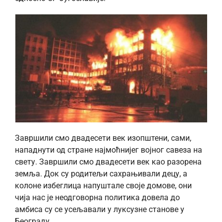
Завршили смо двадесети век изопштени, сами,
нападнути од стране најмоћнијег војног савеза на
свету. Завршили смо двадесети век као разорена
земља. Док су родитељи сахрањивали децу, а
колоне избеглица напуштале своје домове, они
чија нас је неодговорна политика довела до
амбиса су се усељавали у луксузне станове у
Београду.