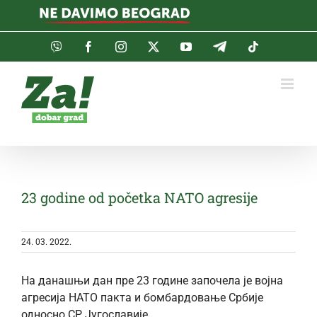
Skip
to
content
Viber
Facebook
Instagram
Twitter
YouTube
Telegram
Tiktok
23 godine od početka NATO agresije
24. 03. 2022.
На данашњи дан пре 23 године започела је војна
агресија НАТО пакта и бомбардовање Србије
односно СР Југославије.