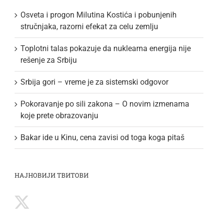
Osveta i progon Milutina Kostića i pobunjenih
stručnjaka, razorni efekat za celu zemlju
Toplotni talas pokazuje da nuklearna energija nije
rešenje za Srbiju
Srbija gori – vreme je za sistemski odgovor
Pokoravanje po sili zakona – O novim izmenama
koje prete obrazovanju
Bakar ide u Kinu, cena zavisi od toga koga pitaš
НАЈНОВИЈИ ТВИТОВИ