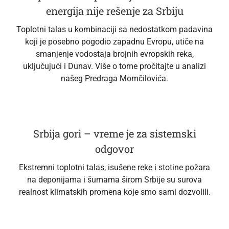
energija nije rešenje za Srbiju
Toplotni talas u kombinaciji sa nedostatkom padavina
koji je posebno pogodio zapadnu Evropu, utiče na
smanjenje vodostaja brojnih evropskih reka,
uključujući i Dunav. Više o tome pročitajte u analizi
našeg Predraga Momčilovića.
Srbija gori – vreme je za sistemski
odgovor
Ekstremni toplotni talas, isušene reke i stotine požara
na deponijama i šumama širom Srbije su surova
realnost klimatskih promena koje smo sami dozvolili.