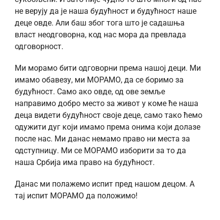
не верују да је наша будућност и будућност наше
деце овде. Али баш због тога што је садашња
власт неодговорна, код нас мора да превлада
одговорност.
Ми морамо бити одговорни према нашој деци. Ми
имамо обавезу, ми МОРАМО, да се боримо за
будућност. Само ако овде, од ове земље
направимо добро место за живот у коме ће наша
деца видети будућност своје деце, само тако ћемо
одужити дуг који имамо према онима који долазе
после нас. Ми данас немамо право ни места за
одступницу. Ми се МОРАМО изборити за то да
наша Србија има право на будућност.
Данас ми полажемо испит пред нашом децом. А
тај испит МОРАМО да положимо!