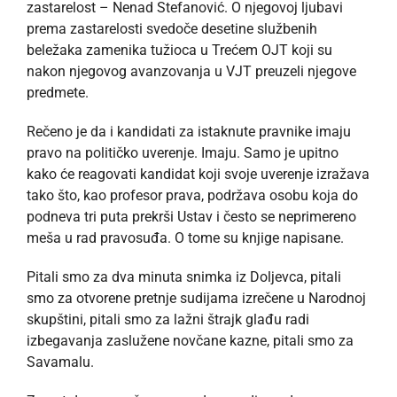
zastarelost – Nenad Stefanović. O njegovoj ljubavi
prema zastarelosti svedoče desetine službenih
beležaka zamenika tužioca u Trećem OJT koji su
nakon njegovog avanzovanja u VJT preuzeli njegove
predmete.
Rečeno je da i kandidati za istaknute pravnike imaju
pravo na političko uverenje. Imaju. Samo je upitno
kako će reagovati kandidat koji svoje uverenje izražava
tako što, kao profesor prava, podržava osobu koja do
podneva tri puta prekrši Ustav i često se neprimereno
meša u rad pravosuđa. O tome su knjige napisane.
Pitali smo za dva minuta snimka iz Doljevca, pitali
smo za otvorene pretnje sudijama izrečene u Narodnoj
skupštini, pitali smo za lažni štrajk glađu radi
izbegavanja zaslužene novčane kazne, pitali smo za
Savamalu.