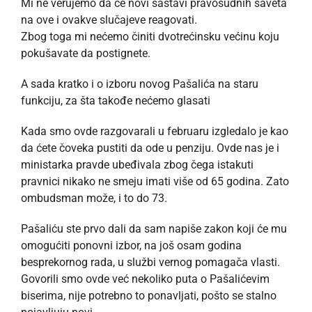
Mi ne verujemo da će novi sastavi pravosudnih saveta
na ove i ovakve slučajeve reagovati.
Zbog toga mi nećemo činiti dvotrećinsku većinu koju
pokušavate da postignete.
A sada kratko i o izboru novog Pašalića na staru
funkciju, za šta takođe nećemo glasati
Kada smo ovde razgovarali u februaru izgledalo je kao
da ćete čoveka pustiti da ode u penziju. Ovde nas je i
ministarka pravde ubeđivala zbog čega istakuti
pravnici nikako ne smeju imati više od 65 godina. Zato
ombudsman može, i to do 73.
Pašaliću ste prvo dali da sam napiše zakon koji će mu
omogućiti ponovni izbor, na još osam godina
besprekornog rada, u službi vernog pomagača vlasti.
Govorili smo ovde već nekoliko puta o Pašalićevim
biserima, nije potrebno to ponavljati, pošto se stalno