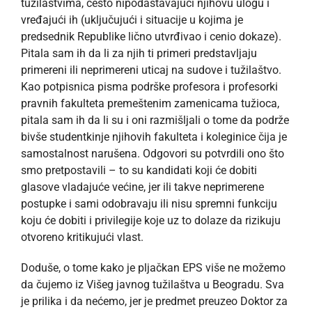
tužilaštvima, često nipodaštavajući njihovu ulogu i
vređajući ih (uključujući i situacije u kojima je
predsednik Republike lično utvrđivao i cenio dokaze).
Pitala sam ih da li za njih ti primeri predstavljaju
primereni ili neprimereni uticaj na sudove i tužilaštvo.
Kao potpisnica pisma podrške profesora i profesorki
pravnih fakulteta premeštenim zamenicama tužioca,
pitala sam ih da li su i oni razmišljali o tome da podrže
bivše studentkinje njihovih fakulteta i koleginice čija je
samostalnost narušena. Odgovori su potvrdili ono što
smo pretpostavili – to su kandidati koji će dobiti
glasove vladajuće većine, jer ili takve neprimerene
postupke i sami odobravaju ili nisu spremni funkciju
koju će dobiti i privilegije koje uz to dolaze da rizikuju
otvoreno kritikujući vlast.
Doduše, o tome kako je pljačkan EPS više ne možemo
da čujemo iz Višeg javnog tužilaštva u Beogradu. Sva
je prilika i da nećemo, jer je predmet preuzeo Doktor za