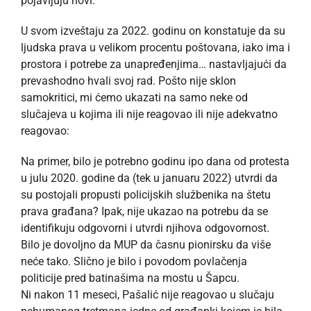
pojavljuju novi.
U svom izveštaju za 2022. godinu on konstatuje da su
ljudska prava u velikom procentu poštovana, iako ima i
prostora i potrebe za unapređenjima… nastavljajući da
prevashodno hvali svoj rad. Pošto nije sklon
samokritici, mi ćemo ukazati na samo neke od
slučajeva u kojima ili nije reagovao ili nije adekvatno
reagovao:
Na primer, bilo je potrebno godinu ipo dana od protesta
u julu 2020. godine da (tek u januaru 2022) utvrdi da
su postojali propusti policijskih službenika na štetu
prava građana? Ipak, nije ukazao na potrebu da se
identifikuju odgovorni i utvrdi njihova odgovornost.
Bilo je dovoljno da MUP da časnu pionirsku da više
neće tako. Slično je bilo i povodom povlačenja
politicije pred batinašima na mostu u Šapcu.
Ni nakon 11 meseci, Pašalić nije reagovao u slučaju