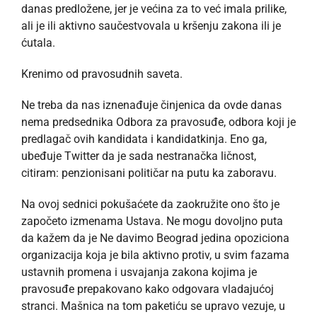
danas predložene, jer je većina za to već imala prilike,
ali je ili aktivno saučestvovala u kršenju zakona ili je
ćutala.
Krenimo od pravosudnih saveta.
Ne treba da nas iznenađuje činjenica da ovde danas
nema predsednika Odbora za pravosuđe, odbora koji je
predlagač ovih kandidata i kandidatkinja. Eno ga,
ubeđuje Twitter da je sada nestranačka ličnost,
citiram: penzionisani političar na putu ka zaboravu.
Na ovoj sednici pokušaćete da zaokružite ono što je
započeto izmenama Ustava. Ne mogu dovoljno puta
da kažem da je Ne davimo Beograd jedina opoziciona
organizacija koja je bila aktivno protiv, u svim fazama
ustavnih promena i usvajanja zakona kojima je
pravosuđe prepakovano kako odgovara vladajućoj
stranci. Mašnica na tom paketiću se upravo vezuje, u