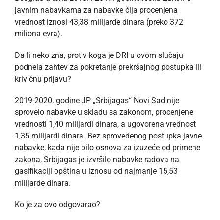
javnim nabavkama za nabavke čija procenjena
vrednost iznosi 43,38 milijarde dinara (preko 372
miliona evra).
Da li neko zna, protiv koga je DRI u ovom slučaju
podnela zahtev za pokretanje prekršajnog postupka ili
krivičnu prijavu?
2019-2020. godine JP „Srbijagas“ Novi Sad nije
sprovelo nabavke u skladu sa zakonom, procenjene
vrednosti 1,40 milijardi dinara, a ugovorena vrednost
1,35 milijardi dinara. Bez sprovedenog postupka javne
nabavke, kada nije bilo osnova za izuzeće od primene
zakona, Srbijagas je izvršilo nabavke radova na
gasifikaciji opština u iznosu od najmanje 15,53
milijarde dinara.
Ko je za ovo odgovarao?