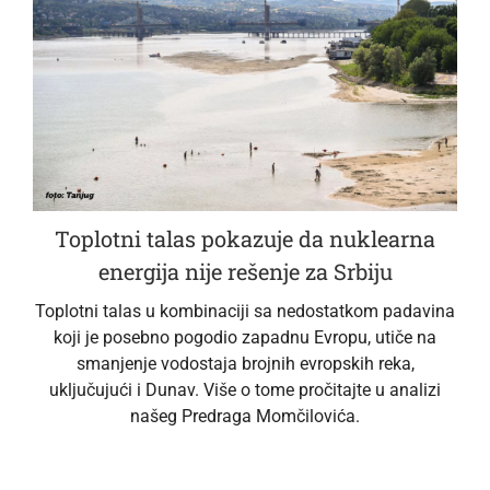
Toplotni talas pokazuje da nuklearna
energija nije rešenje za Srbiju
Toplotni talas u kombinaciji sa nedostatkom padavina
koji je posebno pogodio zapadnu Evropu, utiče na
smanjenje vodostaja brojnih evropskih reka,
uključujući i Dunav. Više o tome pročitajte u analizi
našeg Predraga Momčilovića.