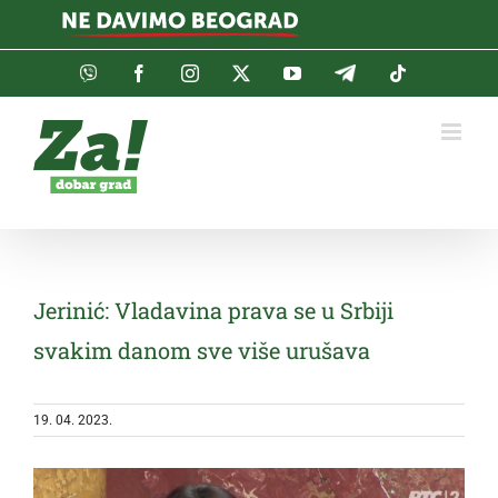
Skip
to
content
Viber
Facebook
Instagram
Twitter
YouTube
Telegram
Tiktok
Jerinić: Vladavina prava se u Srbiji
svakim danom sve više urušava
19. 04. 2023.