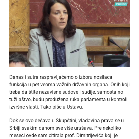
Danas i sutra raspravljaćemo o izboru nosilaca
funkcija u pet veoma važnih državnih organa. Onih koji
treba da štite nezavisne sudove i sudije, samostalno
tužilaštvo, budu produžena ruka parlamenta u kontroli
izvršne vlasti. Tako piše u Ustavu.
Dok se ovo dešava u Skupštini, vladavina prava se u
Srbiji svakim danom sve više urušava. Pre nekoliko
meseci ovde sam citirala prof. Dimitrijevića koji je