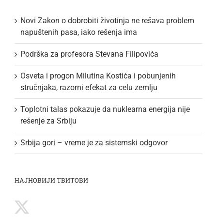
Novi Zakon o dobrobiti životinja ne rešava problem
napuštenih pasa, iako rešenja ima
Podrška za profesora Stevana Filipovića
Osveta i progon Milutina Kostića i pobunjenih
stručnjaka, razorni efekat za celu zemlju
Toplotni talas pokazuje da nuklearna energija nije
rešenje za Srbiju
Srbija gori – vreme je za sistemski odgovor
НАЈНОВИЈИ ТВИТОВИ