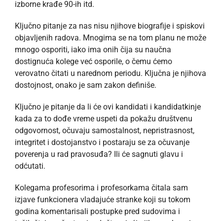
izborne krađe 90-ih itd.
Ključno pitanje za nas nisu njihove biografije i spiskovi
objavljenih radova. Mnogima se na tom planu ne može
mnogo osporiti, iako ima onih čija su naučna
dostignuća kolege već osporile, o čemu ćemo
verovatno čitati u narednom periodu. Ključna je njihova
dostojnost, onako je sam zakon definiše.
Ključno je pitanje da li će ovi kandidati i kandidatkinje
kada za to dođe vreme uspeti da pokažu društvenu
odgovornost, očuvaju samostalnost, nepristrasnost,
integritet i dostojanstvo i postaraju se za očuvanje
poverenja u rad pravosuđa? Ili će sagnuti glavu i
odćutati.
Kolegama profesorima i profesorkama čitala sam
izjave funkcionera vladajuće stranke koji su tokom
godina komentarisali postupke pred sudovima i