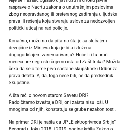
Nije se Pašalić oglasio u javnosti ni u toku javne
rasprave o Nacrtu zakona o unutrašnjim poslovima
zbog neopravdanog ili preteranog zadiranja u ljudska
prava ili rešenja koja stvaraju uslove za nedozvoljen
politički uticaj na rad policije.
Konačno, možemo da pitamo šta je sa slučajem
devojčice iz Mirijeva koja je bila izložena
dugogodišnjem zanemarivanju? Hoće li i tu proći
meseci pre nego što čujemo išta od Zaštitnika? Možda
čeka da se o tome prvo sastane skupštinski Odbor za
prava deteta. A, da, toga neće biti, ne da predsednik
Skupštine.
A šta reći o novom starom Savetu DRI?
Rado čitamo izveštaje DRI, oni zaista nisu loši. U
mnogima od njih, konstatuju se grube nezakonitosti.
Na primer, DRI je našla da JP „Elektroprivreda Srbije”
Beograd u toku 2018. i 2019. godine kršila Zakon o