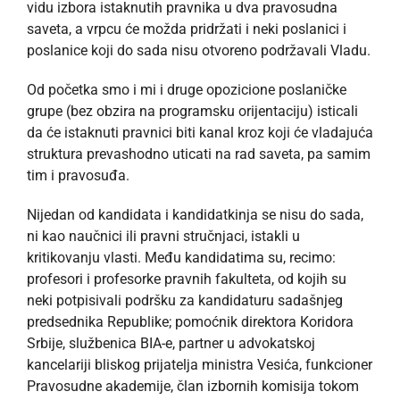
vidu izbora istaknutih pravnika u dva pravosudna
saveta, a vrpcu će možda pridržati i neki poslanici i
poslanice koji do sada nisu otvoreno podržavali Vladu.
Od početka smo i mi i druge opozicione poslaničke
grupe (bez obzira na programsku orijentaciju) isticali
da će istaknuti pravnici biti kanal kroz koji će vladajuća
struktura prevashodno uticati na rad saveta, pa samim
tim i pravosuđa.
Nijedan od kandidata i kandidatkinja se nisu do sada,
ni kao naučnici ili pravni stručnjaci, istakli u
kritikovanju vlasti. Među kandidatima su, recimo:
profesori i profesorke pravnih fakulteta, od kojih su
neki potpisivali podršku za kandidaturu sadašnjeg
predsednika Republike; pomoćnik direktora Koridora
Srbije, službenica BIA-e, partner u advokatskoj
kancelariji bliskog prijatelja ministra Vesića, funkcioner
Pravosudne akademije, član izbornih komisija tokom