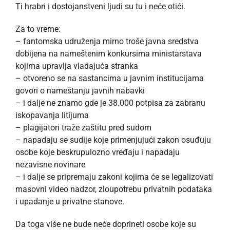
Ti hrabri i dostojanstveni ljudi su tu i neće otići.
Za to vreme:
– fantomska udruženja mirno troše javna sredstva
dobijena na nameštenim konkursima ministarstava
kojima upravlja vladajuća stranka
– otvoreno se na sastancima u javnim institucijama
govori o nameštanju javnih nabavki
– i dalje ne znamo gde je 38.000 potpisa za zabranu
iskopavanja litijuma
– plagijatori traže zaštitu pred sudom
– napadaju se sudije koje primenjujući zakon osuđuju
osobe koje beskrupulozno vređaju i napadaju
nezavisne novinare
– i dalje se pripremaju zakoni kojima će se legalizovati
masovni video nadzor, zloupotrebu privatnih podataka
i upadanje u privatne stanove.
Da toga više ne bude neće doprineti osobe koje su