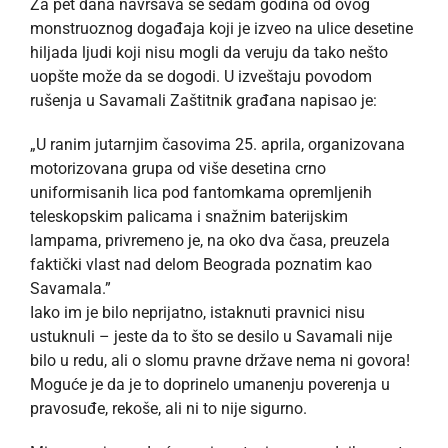
Za pet dana navršava se sedam godina od ovog
monstruoznog događaja koji je izveo na ulice desetine
hiljada ljudi koji nisu mogli da veruju da tako nešto
uopšte može da se dogodi. U izveštaju povodom
rušenja u Savamali Zaštitnik građana napisao je:
„U ranim jutarnjim časovima 25. aprila, organizovana
motorizovana grupa od više desetina crno
uniformisanih lica pod fantomkama opremljenih
teleskopskim palicama i snažnim baterijskim
lampama, privremeno je, na oko dva časa, preuzela
faktički vlast nad delom Beograda poznatim kao
Savamala.”
Iako im je bilo neprijatno, istaknuti pravnici nisu
ustuknuli – jeste da to što se desilo u Savamali nije
bilo u redu, ali o slomu pravne države nema ni govora!
Moguće je da je to doprinelo umanenju poverenja u
pravosuđe, rekoše, ali ni to nije sigurno.