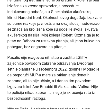
nehumanog tretmana jedne od građanki kojem je bila
izložena za vreme sprovođenja procedure
indukovanog pobačaja u Ginekološko akušerskoj
klinici Narodni front. Okolnosti ovog događaja izazvale
su burne reakcije javnosti, a na ovaj slučaj nadovezao
se značajan broj žena koje su podelile svoja iskustva
akušerskog nasilja. Moj kolega Robert Kozma ga je to
pitao na Odboru za ustavna pitanja, ali je on bukvalno
pobegao, bez odgovora na pitanje.
Pašalić nije reagovao niti stao u zaštitu LGBT+
zajednice povodom zabrane održavanja Evroprajd
šetnje planirane u septembru 2022. godine? Mogao je
da preporuči MUP-u mere za otklanjanje donetih
zabrana, ali to nije učinio, a i danas tim povodom
izgovara tekst Ane Brnabić ili Alaksandra Vulina: Nije
to policija nikad zabranila, nego je skraćenja ruta iz
bezbednosnih razloga.