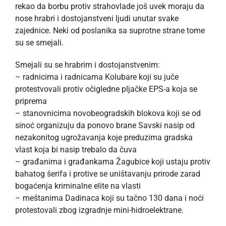
rekao da borbu protiv strahovlade još uvek moraju da
nose hrabri i dostojanstveni ljudi unutar svake
zajednice. Neki od poslanika sa suprotne strane tome
su se smejali.
Smejali su se hrabrim i dostojanstvenim:
– radnicima i radnicama Kolubare koji su juče
protestvovali protiv očigledne pljačke EPS-a koja se
priprema
– stanovnicima novobeogradskih blokova koji se od
sinoć organizuju da ponovo brane Savski nasip od
nezakonitog ugrožavanja koje preduzima gradska
vlast koja bi nasip trebalo da čuva
– građanima i građankama Žagubice koji ustaju protiv
bahatog šerifa i protive se uništavanju prirode zarad
bogaćenja kriminalne elite na vlasti
– meštanima Dadinaca koji su tačno 130 dana i noći
protestovali zbog izgradnje mini-hidroelektrane.