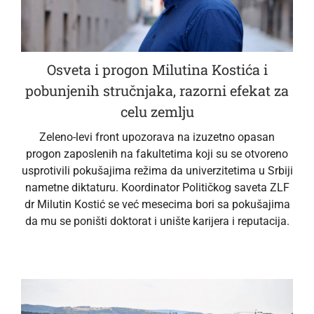
Osveta i progon Milutina Kostića i
pobunjenih stručnjaka, razorni efekat za
celu zemlju
Zeleno-levi front upozorava na izuzetno opasan
progon zaposlenih na fakultetima koji su se otvoreno
usprotivili pokušajima režima da univerzitetima u Srbiji
nametne diktaturu. Koordinator Političkog saveta ZLF
dr Milutin Kostić se već mesecima bori sa pokušajima
da mu se poništi doktorat i unište karijera i reputacija.