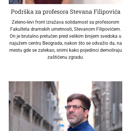
Podrška za profesora Stevana Filipovića
Zeleno-levi front izražava solidarnost sa profesorom
Fakulteta dramskih umetnosti, Stevanom Filipovićem.
On je brutalno pretučen pred velikim brojem svedoka u
najužem centru Beograda, nakon što se odvažio da, na
mestu gde se zatekao, snimi kako pojedinci demoliraju
zaštićenu zgradu.