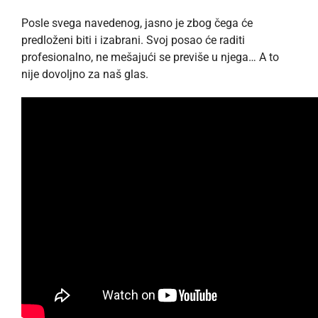
Posle svega navedenog, jasno je zbog čega će
predloženi biti i izabrani. Svoj posao će raditi
profesionalno, ne mešajući se previše u njega… A to
nije dovoljno za naš glas.