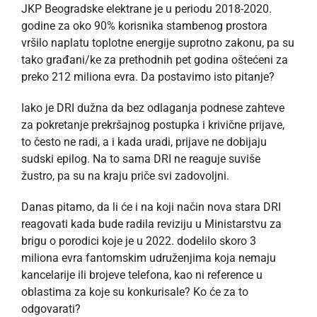
JKP Beogradske elektrane je u periodu 2018-2020.
godine za oko 90% korisnika stambenog prostora
vršilo naplatu toplotne energije suprotno zakonu, pa su
tako građani/ke za prethodnih pet godina oštećeni za
preko 212 miliona evra. Da postavimo isto pitanje?
Iako je DRI dužna da bez odlaganja podnese zahteve
za pokretanje prekršajnog postupka i krivične prijave,
to često ne radi, a i kada uradi, prijave ne dobijaju
sudski epilog. Na to sama DRI ne reaguje suviše
žustro, pa su na kraju priče svi zadovoljni.
Danas pitamo, da li će i na koji način nova stara DRI
reagovati kada bude radila reviziju u Ministarstvu za
brigu o porodici koje je u 2022. dodelilo skoro 3
miliona evra fantomskim udruženjima koja nemaju
kancelarije ili brojeve telefona, kao ni reference u
oblastima za koje su konkurisale? Ko će za to
odgovarati?