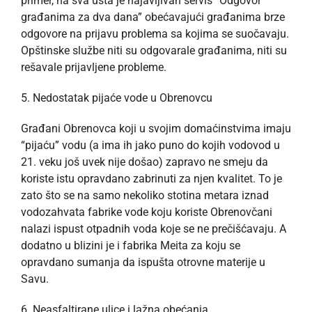
primer, na sva usta je najavljivan servis “Odgovor
građanima za dva dana” obećavajući građanima brze
odgovore na prijavu problema sa kojima se suočavaju.
Opštinske službe niti su odgovarale građanima, niti su
rešavale prijavljene probleme.
5. Nedostatak pijaće vode u Obrenovcu
Građani Obrenovca koji u svojim domaćinstvima imaju
“pijaću” vodu (a ima ih jako puno do kojih vodovod u
21. veku još uvek nije došao) zapravo ne smeju da
koriste istu opravdano zabrinuti za njen kvalitet. To je
zato što se na samo nekoliko stotina metara iznad
vodozahvata fabrike vode koju koriste Obrenovčani
nalazi ispust otpadnih voda koje se ne prečišćavaju. A
dodatno u blizini je i fabrika Meita za koju se
opravdano sumanja da ispušta otrovne materije u
Savu.
6. Neasfaltirane ulice i lažna obećanja