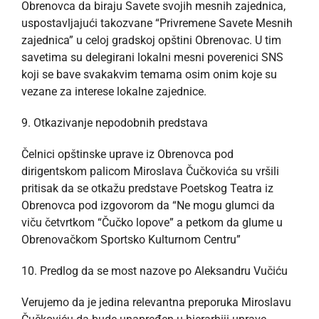
Obrenovca da biraju Savete svojih mesnih zajednica,
uspostavljajući takozvane “Privremene Savete Mesnih
zajednica” u celoj gradskoj opštini Obrenovac. U tim
savetima su delegirani lokalni mesni poverenici SNS
koji se bave svakakvim temama osim onim koje su
vezane za interese lokalne zajednice.
9. Otkazivanje nepodobnih predstava
Čelnici opštinske uprave iz Obrenovca pod
dirigentskom palicom Miroslava Čučkovića su vršili
pritisak da se otkažu predstave Poetskog Teatra iz
Obrenovca pod izgovorom da “Ne mogu glumci da
viču četvrtkom “Čučko lopove” a petkom da glume u
Obrenovačkom Sportsko Kulturnom Centru”
10. Predlog da se most nazove po Aleksandru Vučiću
Verujemo da je jedina relevantna preporuka Miroslavu