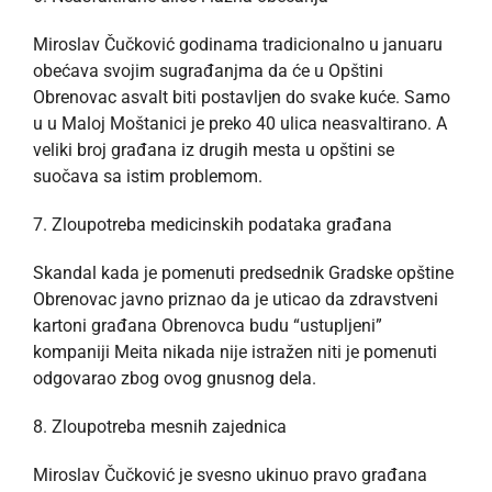
Miroslav Čučković godinama tradicionalno u januaru
obećava svojim sugrađanjma da će u Opštini
Obrenovac asvalt biti postavljen do svake kuće. Samo
u u Maloj Moštanici je preko 40 ulica neasvaltirano. A
veliki broj građana iz drugih mesta u opštini se
suočava sa istim problemom.
7. Zloupotreba medicinskih podataka građana
Skandal kada je pomenuti predsednik Gradske opštine
Obrenovac javno priznao da je uticao da zdravstveni
kartoni građana Obrenovca budu “ustupljeni”
kompaniji Meita nikada nije istražen niti je pomenuti
odgovarao zbog ovog gnusnog dela.
8. Zloupotreba mesnih zajednica
Miroslav Čučković je svesno ukinuo pravo građana