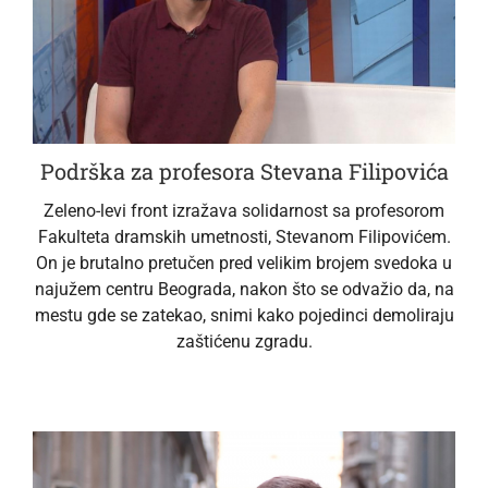
Podrška za profesora Stevana Filipovića
Zeleno-levi front izražava solidarnost sa profesorom
Fakulteta dramskih umetnosti, Stevanom Filipovićem.
On je brutalno pretučen pred velikim brojem svedoka u
najužem centru Beograda, nakon što se odvažio da, na
mestu gde se zatekao, snimi kako pojedinci demoliraju
zaštićenu zgradu.