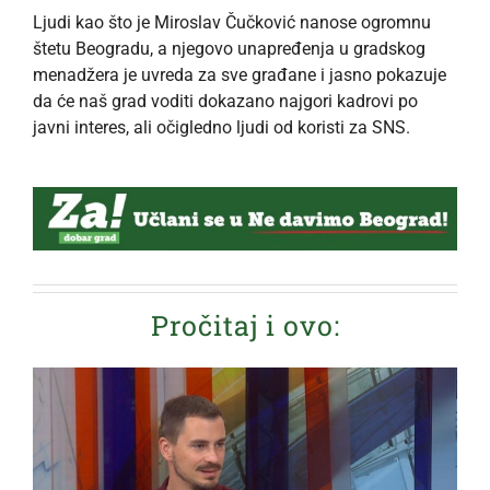
Ljudi kao što je Miroslav Čučković nanose ogromnu
štetu Beogradu, a njegovo unapređenja u gradskog
menadžera je uvreda za sve građane i jasno pokazuje
da će naš grad voditi dokazano najgori kadrovi po
javni interes, ali očigledno ljudi od koristi za SNS.
Pročitaj i ovo: