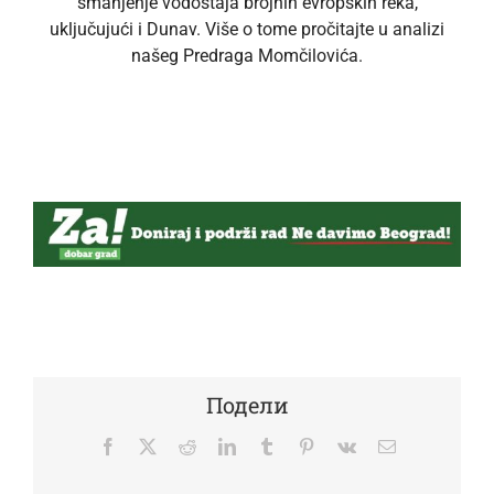
smanjenje vodostaja brojnih evropskih reka,
uključujući i Dunav. Više o tome pročitajte u analizi
našeg Predraga Momčilovića.
Подели
Facebook
Twitter
Reddit
LinkedIn
Tumblr
Pinterest
Vk
Email