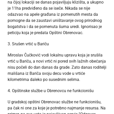
na čijoj lokaciji se danas pojaviljuju klizišta, a ukupno
je 11ha predviđeno da se iseče. Nikada se nije
odazvao na apele građana iz pomenutih mesta da
pomogne da se zaustavi uništavanje ovog prirodnog
bogatstva i da se pomenuta šuma uredi. Ignorisao je
peticiju koja je predata Opštini Obrenovac.
3. Srušen vrtić u Bariču
Miroslav Čučković vodi lokalnu upravu koja je srušila
vrtić u Bariču, a novi vrtić ni pored svih lažnih obećanja
nisu počeli do dan danas da grade. Zato danas roditelji
mališana iz Bariča svoju decu vode u vrtiće
kilometrima daleko po susednim selima.
4. Opštinske službe u Obrenovcu ne funkcionišu
U gradskoj opštini Obrenovac službe ne funkcionišu,
pa čak ni one za koje je potrebno najmanje resursa. Na