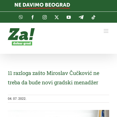
Skip
to
content
Viber
Facebook
Instagram
Twitter
YouTube
Telegram
Tiktok
11 razloga zašto Miroslav Čučković ne
treba da bude novi gradski menadžer
04. 07. 2022.