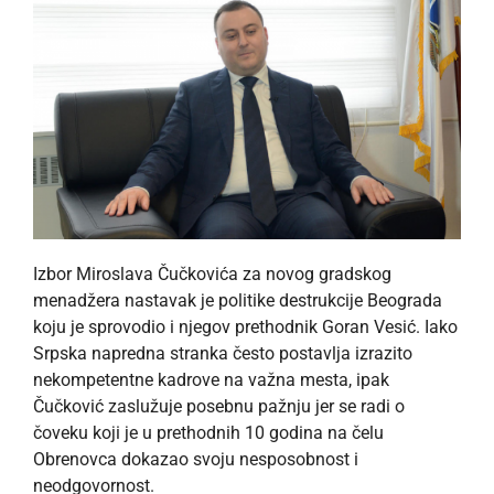
Izbor Miroslava Čučkovića za novog gradskog
menadžera nastavak je politike destrukcije Beograda
koju je sprovodio i njegov prethodnik Goran Vesić. Iako
Srpska napredna stranka često postavlja izrazito
nekompetentne kadrove na važna mesta, ipak
Čučković zaslužuje posebnu pažnju jer se radi o
čoveku koji je u prethodnih 10 godina na čelu
Obrenovca dokazao svoju nesposobnost i
neodgovornost.