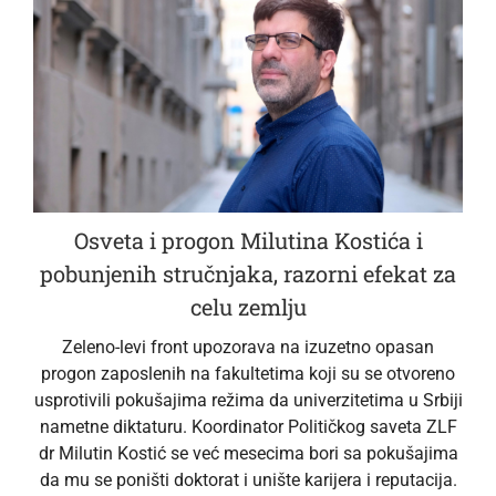
Osveta i progon Milutina Kostića i
pobunjenih stručnjaka, razorni efekat za
celu zemlju
Zeleno-levi front upozorava na izuzetno opasan
progon zaposlenih na fakultetima koji su se otvoreno
usprotivili pokušajima režima da univerzitetima u Srbiji
nametne diktaturu. Koordinator Političkog saveta ZLF
dr Milutin Kostić se već mesecima bori sa pokušajima
da mu se poništi doktorat i unište karijera i reputacija.