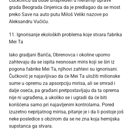
Čučkoviću da bude unapređen u hierarhiji uprave
grada Beograda činjenica da je predlagao da se most
preko Save na auto putu Miloš Veliki nazove po
Aleksandru Vučiću.
11. Ignorisanje ekoloških problema koje stvara fabrika
Mei Ta
Iako gradjani Bariča, Obrenovca i okoline uporno
zahtevaju da se ispita nesnosan miris koji se širi iz
pogona fabrike Mei Ta, njihovi zahtevi su ignorisani.
Čučković je najavljivao da će Mei Ta uložiti milionske
sume u opremu za apsorpciju mirisa, ali se smrad i
dalje oseća, pa građani pretpostavljaju da ta oprema
nije ni ugrađena, a ukoliko se i ugradi da će biti
korišćena samo pri najavljenim kontrolama. Pored
izuzetno neprijatnog mirisa, pitanje je i da li postoje još
neke posledice s obzirom da se ne zna koja hemijska
supstanca ga stvara.