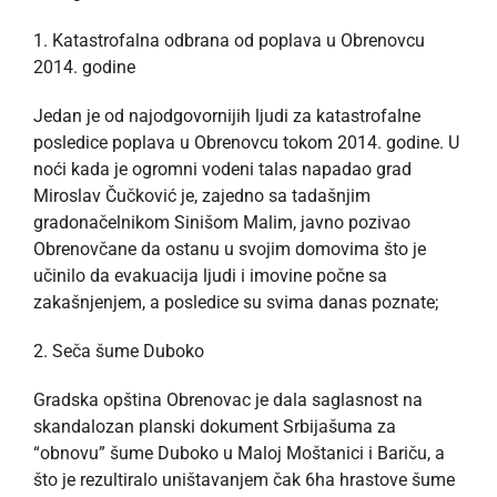
1. Katastrofalna odbrana od poplava u Obrenovcu
2014. godine
Jedan je od najodgovornijih ljudi za katastrofalne
posledice poplava u Obrenovcu tokom 2014. godine. U
noći kada je ogromni vodeni talas napadao grad
Miroslav Čučković je, zajedno sa tadašnjim
gradonačelnikom Sinišom Malim, javno pozivao
Obrenovčane da ostanu u svojim domovima što je
učinilo da evakuacija ljudi i imovine počne sa
zakašnjenjem, a posledice su svima danas poznate;
2. Seča šume Duboko
Gradska opština Obrenovac je dala saglasnost na
skandalozan planski dokument Srbijašuma za
“obnovu” šume Duboko u Maloj Moštanici i Bariču, a
što je rezultiralo uništavanjem čak 6ha hrastove šume