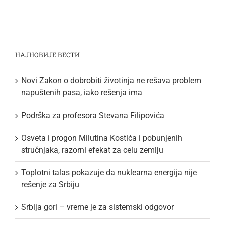
НАЈНОВИЈЕ ВЕСТИ
Novi Zakon o dobrobiti životinja ne rešava problem
napuštenih pasa, iako rešenja ima
Podrška za profesora Stevana Filipovića
Osveta i progon Milutina Kostića i pobunjenih
stručnjaka, razorni efekat za celu zemlju
Toplotni talas pokazuje da nuklearna energija nije
rešenje za Srbiju
Srbija gori – vreme je za sistemski odgovor